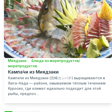
Миядзаки
Блюда из морепродуктов/
морепродуктов
Кампа́чи из Миядзаки
Кампа́чи из Миядзаки (宮崎カンパチ) выращиваются в
Хюга-Нада — районе, омываемом тёплым течением
Куросио, где климат идеально подходит для этой
рыбы, предпоч...