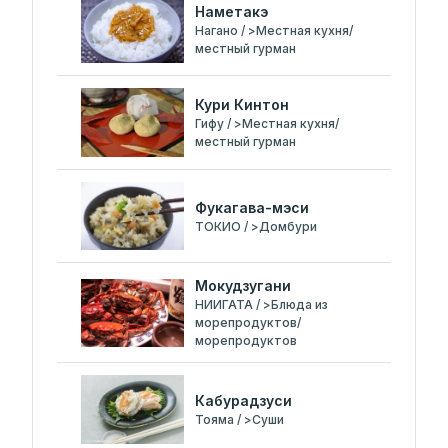
Наметакэ
Нагано / >Местная кухня/
местный гурман
Кури Кинтон
Гифу / >Местная кухня/
местный гурман
Фукагава-мэси
ТОКИО / >Домбури
Мокудзугани
НИИГАТА / >Блюда из
морепродуктов/
морепродуктов
Кабурадзуси
Тояма / >Суши