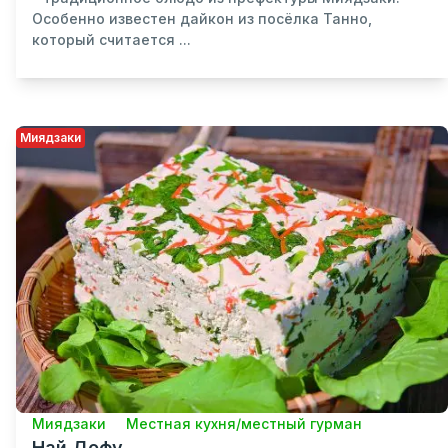
Особенно известен дайкон из посёлка Танно,
который считается ...
Миядзаки
Миядзаки
Местная кухня/местный гурман
Най Дофу