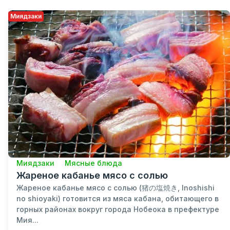
Миядзаки
Миядзаки
Мясные блюда
Жареное кабанье мясо с солью
Жареное кабанье мясо с солью (猪の塩焼き, Inoshishi
no shioyaki) готовится из мяса кабана, обитающего в
горных районах вокруг города Нобеока в префектуре
Мия...