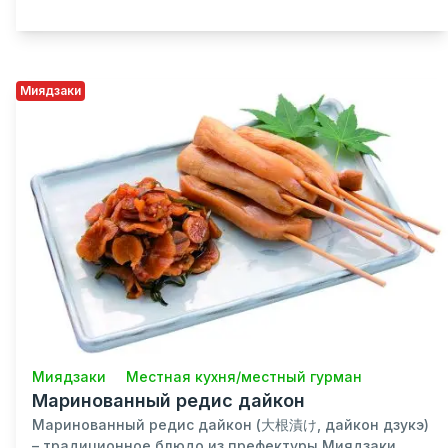
Миядзаки
Миядзаки
Местная кухня/местный гурман
Маринованный редис дайкон
Маринованный редис дайкон (大根漬け, дайкон дзукэ)
– традиционное блюдо из префектуры Миядзаки.