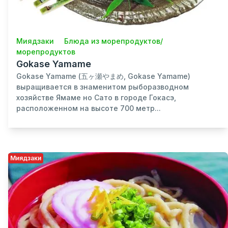
Миядзаки
Блюда из морепродуктов/
морепродуктов
Gokase Yamame
Gokase Yamame (五ヶ瀬やまめ, Gokase Yamame)
выращивается в знаменитом рыборазводном
хозяйстве Ямаме но Сато в городе Гокасэ,
расположенном на высоте 700 метр...
Миядзаки