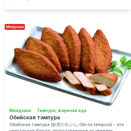
Миядзаки
Миядзаки
Темпура, жареная еда
Обийская тэмпура
Обийская тэмпура (飫肥の天ぷら, Obi no tempura) - это
уникальное блюдо, приготовленное из свежего