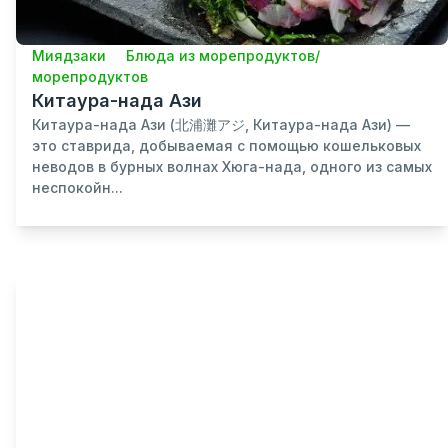
Миядзаки
Блюда из морепродуктов/
морепродуктов
Китаура-нада Ази
Китаура-нада Ази (北浦灘アジ, Китаура-нада Ази) —
это ставрида, добываемая с помощью кошельковых
неводов в бурных волнах Хюга-нада, одного из самых
неспокойн...