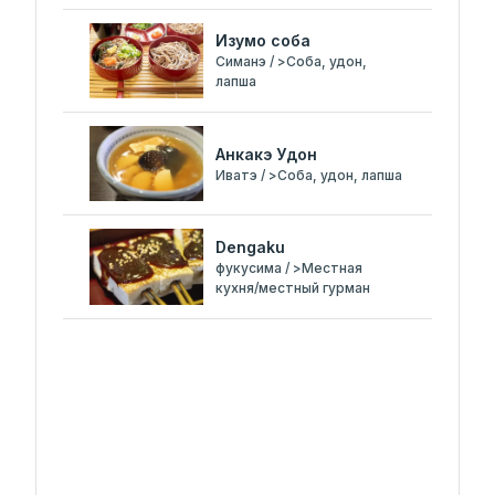
Изумо соба
Симанэ / >Соба, удон,
лапша
Анкакэ Удон
Иватэ / >Соба, удон, лапша
Dengaku
фукусима / >Местная
кухня/местный гурман