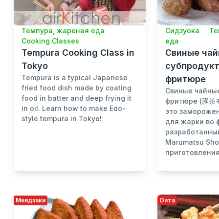
Сидзуока
Те
Темпура, жареная еда
еда
Cooking Classes
Свиные ча
Tempura Cooking Class in
субпродукт
Tokyo
Tempura is a typical Japanese
фритюре
fried food dish made by coating
Свиные чайны
food in batter and deep frying it
фритюре (豚
in oil. Learn how to make Edo-
это замороже
style tempura in Tokyo!
для жарки во 
разработанны
Marumatsu Sho
приготовления 
Миядзаки
Оита