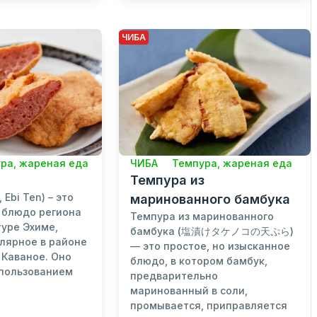
ЧИБА
ра, жареная еда
ЧИБА
Темпура, жареная еда
Темпура из
Ebi Ten) – это
маринованного бамбука
 блюдо региона
Темпура из маринованного
туре Эхиме,
бамбука (塩漬けタケノコの天ぷら)
лярное в районе
— это простое, но изысканное
 Каваное. Оно
блюдо, в котором бамбук,
спользованием
предварительно
маринованный в соли,
промывается, приправляется