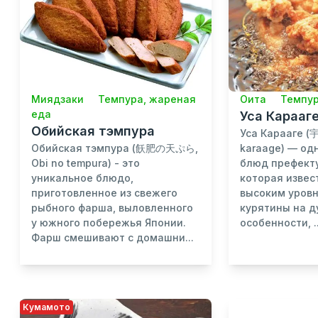
Миядзаки
Темпура, жареная
Оита
Темпур
еда
Уса Карааг
Обийская тэмпура
Уса Карааге 
Обийская тэмпура (飫肥の天ぷら,
karaage) — од
Obi no tempura) - это
блюд префект
уникальное блюдо,
которая извес
приготовленное из свежего
высоким уров
рыбного фарша, выловленного
курятины на д
у южного побережья Японии.
особенности, ..
Фарш смешивают с домашни...
Кумамото