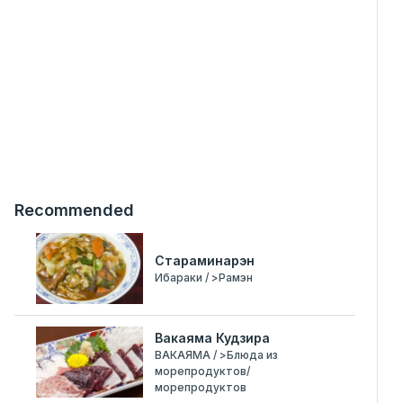
Recommended
Стараминарэн
Ибараки / >Рамэн
Вакаяма Кудзира
ВАКАЯМА / >Блюда из
морепродуктов/
морепродуктов