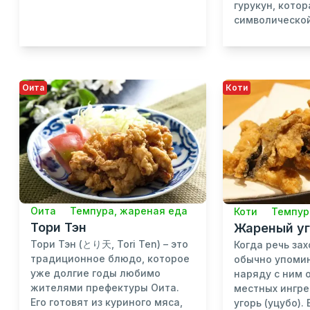
гурукун, кото
символической 
Оита
Коти
Оита
Темпура, жареная еда
Коти
Темпур
Тори Тэн
Жареный уг
Тори Тэн (とり天, Tori Ten) – это
Когда речь зах
традиционное блюдо, которое
обычно упомин
уже долгие годы любимо
наряду с ним 
жителями префектуры Оита.
местных ингре
Его готовят из куриного мяса,
угорь (уцубо).