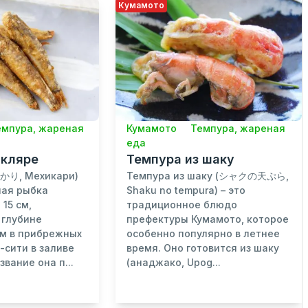
Кумамото
емпура, жареная
Кумамото
Темпура, жареная
еда
 кляре
Темпура из шаку
かり, Мехикари)
Темпура из шаку (シャクの天ぷら,
шая рыбка
Shaku no tempura) – это
 15 см,
традиционное блюдо
 глубине
префектуры Кумамото, которое
 м в прибрежных
особенно популярно в летнее
-сити в заливе
время. Оно готовится из шаку
звание она п...
(анаджако, Upog...