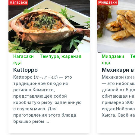
Нагасаки
Миядзаки
Нагасаки
Темпура, жареная
Миядзаки
Т
еда
еда
Kattoppo
Мехикари в
Kattoppo (かっとっぽ) — это
Мехикари (めひ
традиционное блюдо из
— это неболь
региона Камигото,
длиной от 5 до
представляющее собой
обитающая на
коробчатую рыбу, запечённую
примерно 300
с соусом мисо. Для
водах Нобеока
приготовления этого блюда
Хьюга. Своё на
брюшко рыбы ...