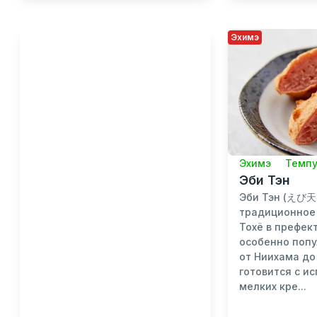
Эхимэ
Эхимэ
Темпу
Эби Тэн
Эби Тэн (えび天, 
традиционное
Тохё в префек
особенно попу
от Ниихама до
готовится с и
мелких кре...