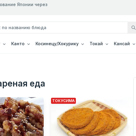
рование Японии через
у
Канто
Косинецу/Хокурику
Токай
Кансай
ареная еда
ТОКУСИМА