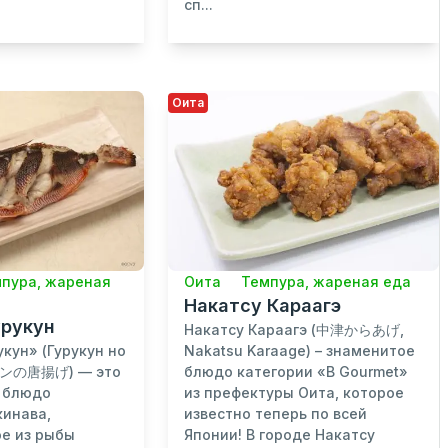
сп...
Оита
пура, жареная
Оита
Темпура, жареная еда
Накатсу Караагэ
урукун
Накатсу Караагэ (中津からあげ,
кун» (Гурукун но
Nakatsu Karaage) – знаменитое
クンの唐揚げ) — это
блюдо категории «B Gourmet»
 блюдо
из префектуры Оита, которое
кинава,
известно теперь по всей
е из рыбы
Японии! В городе Накатсу