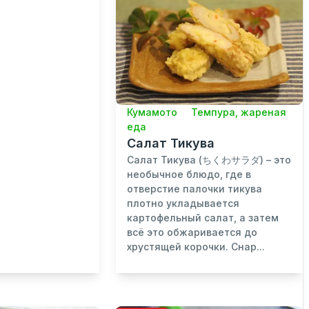
Кумамото
Темпура, жареная
еда
Салат Тикува
Салат Тикува (ちくわサラダ) – это
необычное блюдо, где в
отверстие палочки тикува
плотно укладывается
картофельный салат, а затем
всё это обжаривается до
хрустящей корочки. Снар...