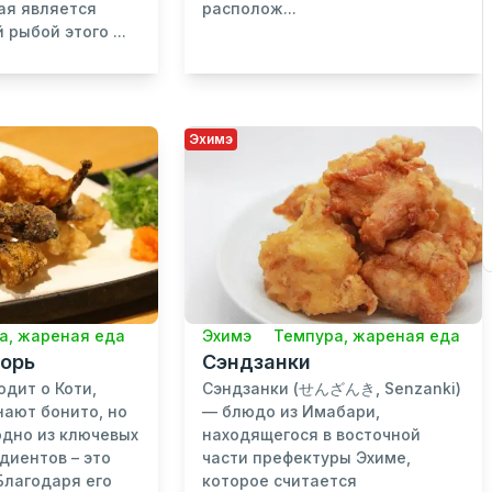
рая является
располож...
рыбой этого ...
Эхимэ
а, жареная еда
Эхимэ
Темпура, жареная еда
орь
Сэндзанки
одит о Коти,
Сэндзанки (せんざんき, Senzanki)
ают бонито, но
— блюдо из Имабари,
одно из ключевых
находящегося в восточной
диентов – это
части префектуры Эхиме,
 Благодаря его
которое считается