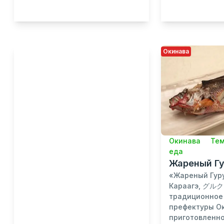
Окинава
Окинава
Тем
еда
Жареный Г
«Жареный Гуру
Караагэ, グル
традиционное
префектуры О
приготовленно