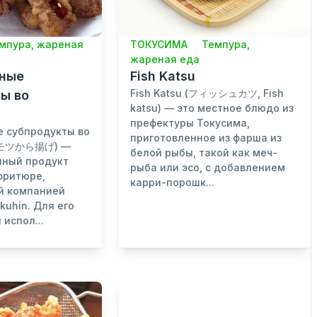
мпура, жареная
ТОКУСИМА
Темпура,
жареная еда
йные
Fish Katsu
Fish Katsu (フィッシュカツ, Fish
ы во
katsu) — это местное блюдо из
префектуры Токусима,
е субпродукты во
приготовленное из фарша из
茶モツから揚げ) —
белой рыбы, такой как меч-
нный продукт
рыба или эсо, с добавлением
фритюре,
карри-порошк...
й компанией
kuhin. Для его
испол...