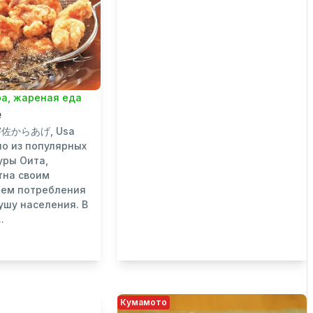
а, жареная еда
е
(宇佐からあげ, Usa
но из популярных
уры Оита,
тна своим
нем потребления
ушу населения. В
.
Кумамото