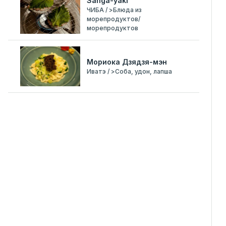
Sanga-yaki
ЧИБА / >Блюда из
морепродуктов/
морепродуктов
Мориока Дзядзя-мэн
Иватэ / >Соба, удон, лапша