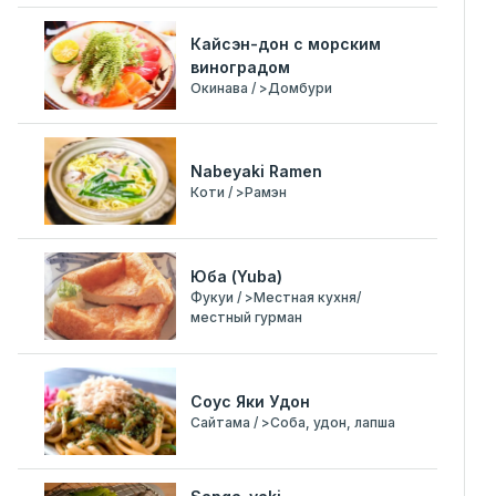
Кайсэн-дон с морским
виноградом
Окинава / >Домбури
Nabeyaki Ramen
Коти / >Рамэн
Юба (Yuba)
Фукуи / >Местная кухня/
местный гурман
Соус Яки Удон
Сайтама / >Соба, удон, лапша