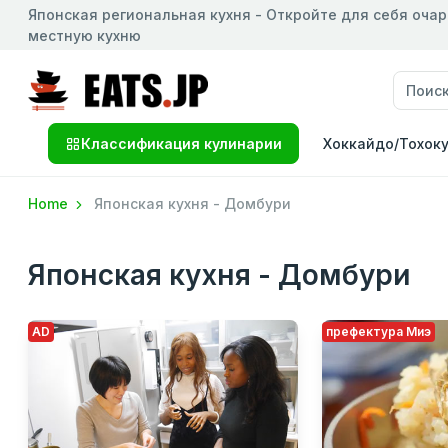
Японская региональная кухня - Откройте для себя оча
местную кухню
Классификация кулинарии
Хоккайдо/Тохок
Home
Японская кухня - Домбури
Японская кухня - Домбури
AD
префектура Миэ