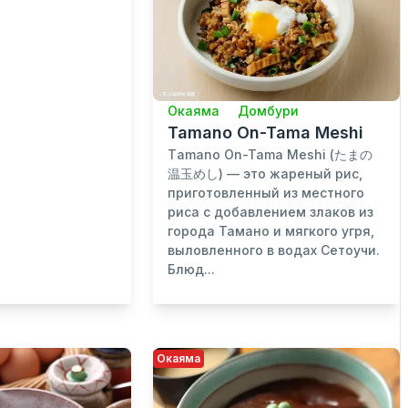
Окаяма
Домбури
Tamano On-Tama Meshi
Тamano On-Tama Meshi (たまの
温玉めし) — это жареный рис,
приготовленный из местного
риса с добавлением злаков из
города Тамано и мягкого угря,
выловленного в водах Сетоучи.
Блюд...
Окаяма