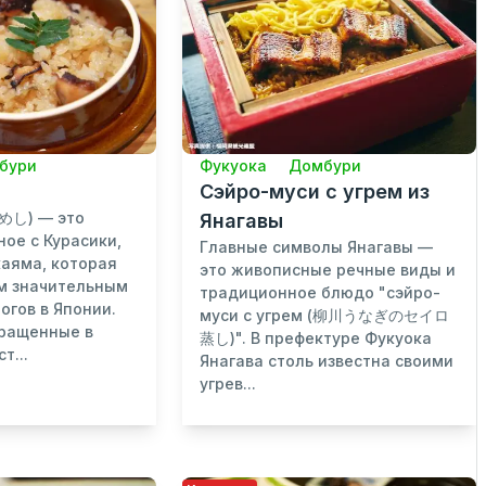
бури
Фукуока
Домбури
Сэйро-муси с угрем из
めし) — это
Янагавы
ное с Курасики,
Главные символы Янагавы —
аяма, которая
это живописные речные виды и
м значительным
традиционное блюдо "сэйро-
огов в Японии.
муси с угрем (柳川うなぎのセイロ
ыращенные в
蒸し)". В префектуре Фукуока
т...
Янагава столь известна своими
угрев...