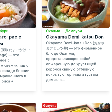
бури
Окаяма
Домбури
го: рис с
Okayama Demi-katsu Don
Okayama Demi-katsu Don (おかや
ом
まデミカツ丼) — это фирменное
го (美咲たまごかけご
блюдо Окаямы,
ago) — это
представляющее собой
ное с
обжаренную до хрустящей
м свежих яиц с
корочки свиную отбивную,
 западе Японии
покрытую горячим и густым
выращенного в
демигла...
риса «...
Фукуока