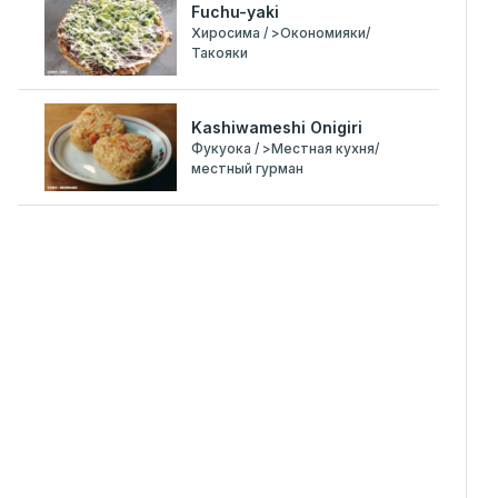
Fuchu-yaki
Хиросима / >Окономияки/
Такояки
Kashiwameshi Onigiri
Фукуока / >Местная кухня/
местный гурман