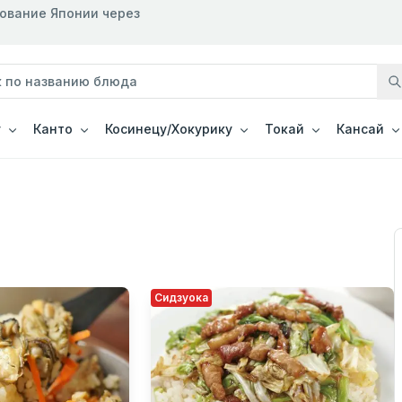
рование Японии через
у
Канто
Косинецу/Хокурику
Токай
Кансай
Сидзуока