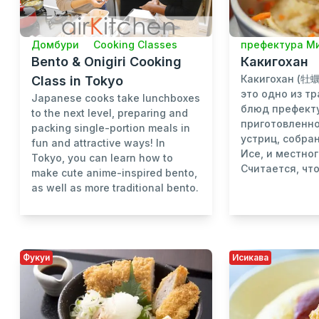
префектура М
Домбури
Cooking Classes
Какигохан
Bento & Onigiri Cooking
Какигохан (牡蠣
Class in Tokyo
это одно из т
Japanese cooks take lunchboxes
блюд префект
to the next level, preparing and
приготовленно
packing single-portion meals in
устриц, собра
fun and attractive ways! In
Исе, и местног
Tokyo, you can learn how to
Считается, что
make cute anime-inspired bento,
as well as more traditional bento.
Фукуи
Исикава