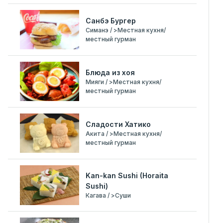
Санбэ Бургер
Симанэ / >Местная кухня/
местный гурман
Блюда из хоя
Мияги / >Местная кухня/
местный гурман
Сладости Хатико
Акита / >Местная кухня/
местный гурман
Kan-kan Sushi (Horaita
Sushi)
Кагава / >Суши