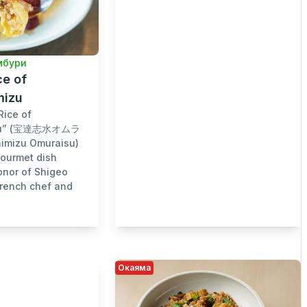
мбури
ce of
mizu
Rice of
izu” (宝達志水オムラ
imizu Omuraisu)
gourmet dish
onor of Shigeo
French chef and
Окаяма