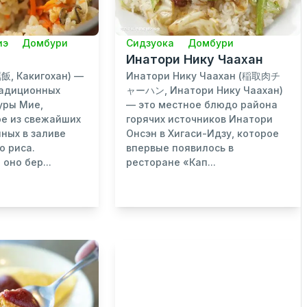
иэ
Домбури
Сидзуока
Домбури
Инатори Нику Чаахан
飯, Какигохан) —
Инатори Нику Чаахан (稲取肉チ
радиционных
ャーハン, Инатори Нику Чаахан)
уры Мие,
— это местное блюдо района
е из свежайших
горячих источников Инатори
нных в заливе
Онсэн в Хигаси-Идзу, которое
о риса.
впервые появилось в
 оно бер...
ресторане «Кап...