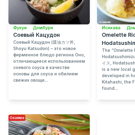
Фукуи
Домбури
Исикава
До
Соевый Кацудон
Omelette Ri
Соевый Кацудон (醤油カツ丼,
Hodatsushi
Shoyu Katsudon) – это новое
The “Omelette 
фирменное блюдо региона Оно,
Hodatsushim
отличающееся использованием
イス, Hodatsush
соевого соуса в качестве
is a new local 
основы для соуса и обилием
developed in h
свежих овоще...
Kitahashi, the 
found...
Окаяма