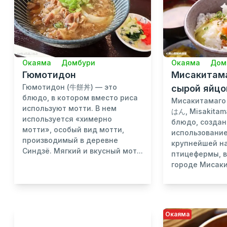
Окаяма
Домбури
Окаяма
Дом
Гюмотидон
Мисакитама
Гюмотидон (牛餅丼) — это
сырой яйц
блюдо, в котором вместо риса
Мисакитама
используют мотти. В нем
はん, Misakitam
используется «химерно
блюдо, создан
мотти», особый вид мотти,
использование
производимый в деревне
крупнейшей на
Синдзё. Мягкий и вкусный мот...
птицефермы, 
городе Мисаки 
Окаяма