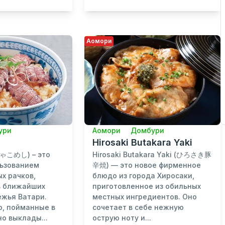
Аомори
ури
Аомори
Домбури
Hirosaki Butakara Yaki
しゃこめし) – это
Hirosaki Butakara Yaki (ひろさき豚
льзованием
辛焼) — это новое фирменное
ых рачков,
блюдо из города Хиросаки,
в ближайших
приготовленное из обильных
ежья Ватари.
местных ингредиентов. Оно
о, пойманные в
сочетает в себе нежную
но выклады...
острую ноту и...