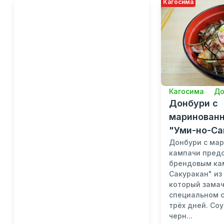
Кагосима
Кагосима
До
Донбури с
маринован
"Уми-но-Са
Донбури с ма
кампачи пред
брендовым ка
Сакуракан" из
который замач
специальном с
трёх дней. Со
черн...