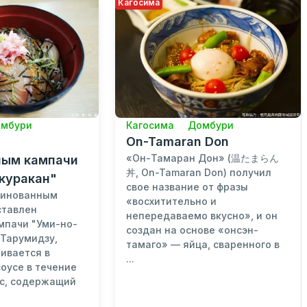
Кагосима
мбури
Кагосима
Домбури
On-Tamaran Don
«Он-Тамаран Дон» (温たまらん
ным кампачи
丼, On-Tamaran Don) получил
куракан"
свое название от фразы
ринованным
«восхитительно и
ставлен
непередаваемо вкусно», и он
мпачи "Уми-но-
создан на основе «онсэн-
 Тарумидзу,
тамаго» — яйца, сваренного в
ивается в
...
оусе в течение
ус, содержащий