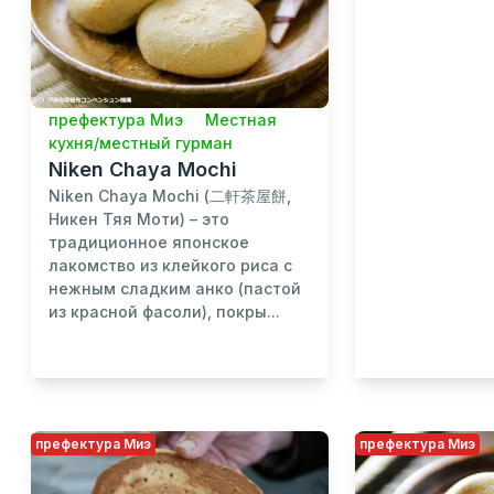
префектура Миэ
Местная
кухня/местный гурман
Niken Chaya Mochi
Niken Chaya Mochi (二軒茶屋餅,
Никен Тяя Моти) – это
традиционное японское
лакомство из клейкого риса с
нежным сладким анко (пастой
из красной фасоли), покры...
префектура Миэ
префектура Миэ