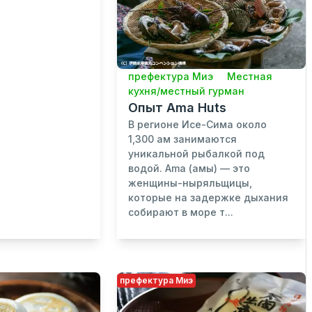
префектура Миэ
Местная
кухня/местный гурман
Опыт Ama Huts
В регионе Исе-Сима около
1,300 ам занимаютcя
уникальной рыбалкой под
водой. Ama (амы) — это
женщины-ныряльщицы,
которые на задержке дыхания
собирают в море т...
префектура Миэ