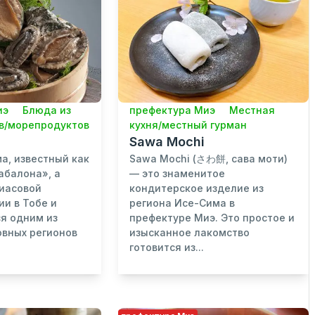
иэ
Блюда из
префектура Миэ
Местная
в/морепродуктов
кухня/местный гурман
Sawa Mochi
а, известный как
Sawa Mochi (さわ餅, сава моти)
абалона», а
— это знаменитое
Риасовой
кондитерское изделие из
ии в Тобе и
региона Исе-Сима в
я одним из
префектуре Миэ. Это простое и
овных регионов
изысканное лакомство
готовится из...