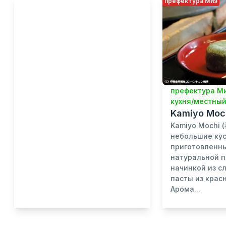
префектура Миэ
префектура М
кухня/местный
Kamiyo Moc
Kamiyo Mochi 
небольшие кус
приготовленны
натуральной п
начинкой из с
пасты из крас
Арома...