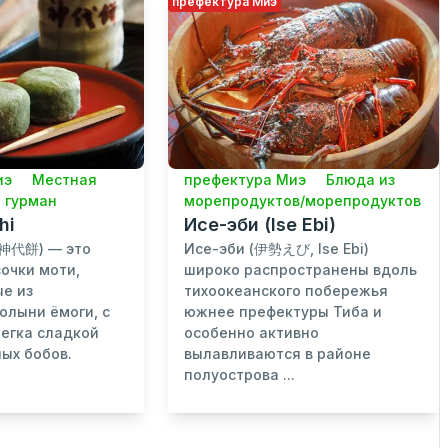
префектура Миэ
иэ
Местная
префектура Миэ
Блюда из
 гурман
морепродуктов/морепродуктов
hi
Исе-эби (Ise Ebi)
(神代餅) — это
Исе-эби (伊勢えび, Ise Ebi)
очки моти,
широко распространены вдоль
е из
тихоокеанского побережья
олыни ёмоги, с
южнее префектуры Тиба и
легка сладкой
особенно активно
ных бобов.
вылавливаются в районе
полуострова ...