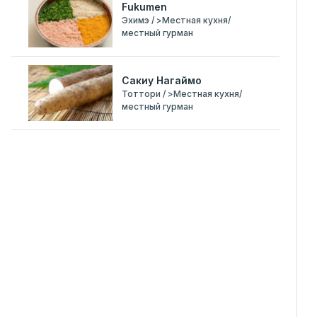
Fukumen
Эхимэ / >Местная кухня/
местный гурман
Сакиу Нагаймо
Тоттори / >Местная кухня/
местный гурман