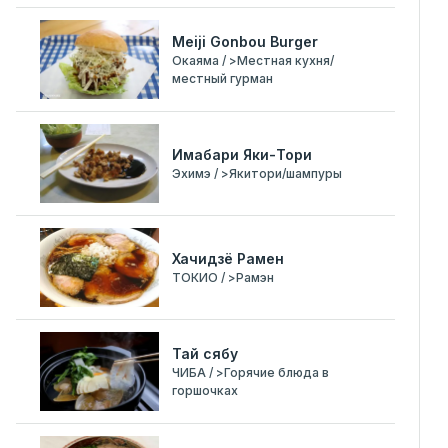
Meiji Gonbou Burger
Окаяма / >Местная кухня/
местный гурман
Имабари Яки-Тори
Эхимэ / >Якитори/шампуры
Хачидзё Рамен
ТОКИО / >Рамэн
Тай сябу
ЧИБА / >Горячие блюда в
горшочках