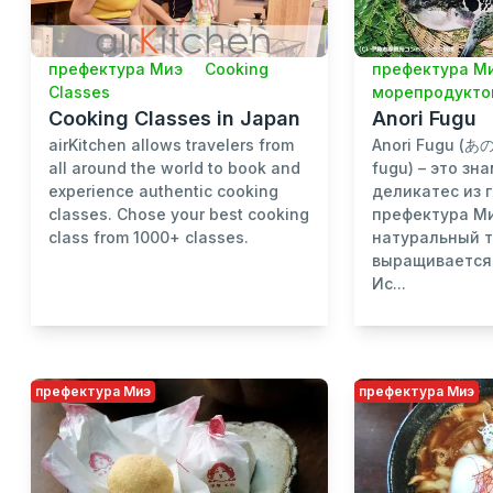
префектура М
префектура Миэ
Cooking
морепродукто
Classes
Anori Fugu
Cooking Classes in Japan
Anori Fugu (あ
airKitchen allows travelers from
fugu) – это з
all around the world to book and
деликатес из 
experience authentic cooking
префектура Ми
classes. Chose your best cooking
натуральный т
class from 1000+ classes.
выращивается 
Ис...
префектура Миэ
префектура Миэ