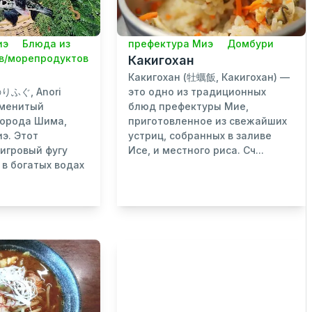
иэ
Блюда из
префектура Миэ
Домбури
в/морепродуктов
Какигохан
Какигохан (牡蠣飯, Какигохан) —
のりふぐ, Anori
это одно из традиционных
наменитый
блюд префектуры Мие,
города Шима,
приготовленное из свежайших
э. Этот
устриц, собранных в заливе
игровый фугу
Исе, и местного риса. Сч...
в богатых водах