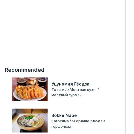
Recommended
Уцуномия Гёодза
Тотиги / >Местная кухня/
местный гурман
Bokke Nabe
Кагосима / >Горячие блюда в
горшочках