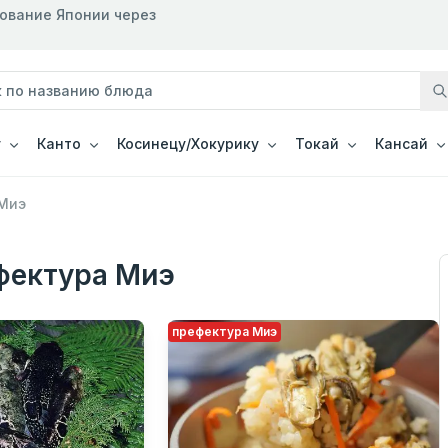
рование Японии через
у
Канто
Косинецу/Хокурику
Токай
Кансай
 Миэ
фектура Миэ
префектура Миэ