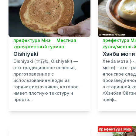
префектура Миэ
Местная
префектура М
кухня/местный гурман
кухня/местный
Oishiyaki
Хэнба моти
Oishiyaki (大石焼, Oishiyaki) —
Хэнба моти (
это традиционное печенье,
моти) – это т
приготовленное с
японское слад
использованием воды из
произведённо
горячих источников, которое
в старинной к
имеет плотную текстуру и
«Хэнбая Сётэн
просто...
преф...
префектура Миэ