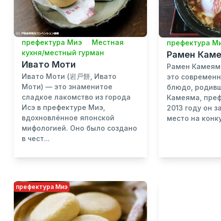
префектура Миэ
Местная
префектура М
кухня/местный гурман
Рамен Кам
Ивато Моти
Рамен Камея
Ивато Моти (岩戸餅, Ивато
это современ
Моти) — это знаменитое
блюдо, родивш
сладкое лакомство из города
Камеяма, преф
Исэ в префектуре Миэ,
2013 году он 
вдохновлённое японской
место на конкур
мифологией. Оно было создано
в чест...
префектура Миэ