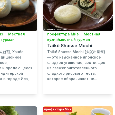
иэ
Местная
префектура Миэ
Местная
 гурман
кухня/местный гурман
Taikō Shusse Mochi
へんば餅, Хэнба
Taikō Shusse Mochi (太閤出世餅)
радиционное
— это изысканное японское
кое,
сладкое угощение, состоящее
е и продающееся
из свежеприготовленного
ондитерской
сладкого рисового теста,
» в городе Исэ,
которое оборачивает не...
префектура Миэ