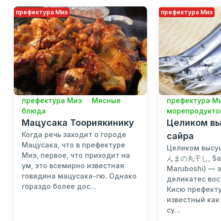
префектура Миэ
префектура Миэ
префектура Миэ
Мясные
префектура М
блюда
морепродукто
Мацусака Тоориякинику
Целиком в
Когда речь заходит о городе
сайра
Мацусака, что в префектуре
Целиком высу
Миэ, первое, что приходит на
んまの丸干し, Sa
ум, это всемирно известная
Maruboshi) — 
говядина мацусака-гю. Однако
деликатес вос
гораздо более дос...
Кисю префект
известный как 
су...