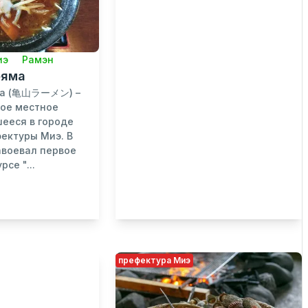
иэ
Рамэн
еяма
ма (亀山ラーメン) –
ное местное
ееся в городе
ектуры Миэ. В
завоевал первое
се "...
префектура Миэ