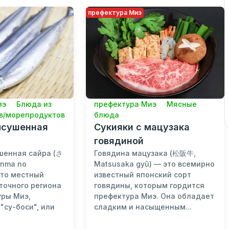
префектура Миэ
иэ
Блюда из
префектура Миэ
Мясные
в/морепродуктов
блюда
ысушенная
Сукияки с мацузака
говядиной
шенная сайра (さ
Говядина мацузака (松阪牛,
nma no
Matsusaka gyū) — это всемирно
это местный
известный японский сорт
точного региона
говядины, которым гордится
уры Миэ,
префектура Миэ. Она обладает
"су-боси", или
сладким и насыщенным...