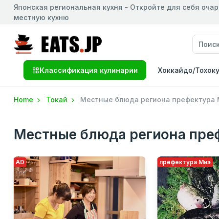
Японская региональная кухня - Откройте для себя оча
местную кухню
Классификация кулинарии
Хоккайдо/Тохок
Home
Токай
Местные блюда региона префектура
Местные блюда региона пре
AD
префектура Миэ