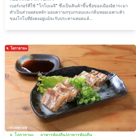
เบอร์เกอร์ที่ใช้ "โกโบเมจิ" ซึ่งเป็นสินค้าขึ้นชื่อของเมืองอิฮาระมา
ทำเป็นส่วนผสมหลัก มอบความกรุบกรอบและกลิ่นหอมเฉพาะตัว
ของโกโบที่ยังคงอยู่แม้จะรับประทานหมดแล้...
จ. โอกายามะ
จ. โอกายามะ
อาหารท้องถิ่น/อาหารท้องถิ่น