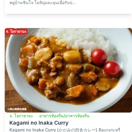
หมู่บ้านชินโจ โมจินุ่มละมุนเมื่อรับป...
จ. โอกายามะ
จ. โอกายามะ
อาหารท้องถิ่น/อาหารท้องถิ่น
Kagami no Inaka Curry
Kagami no Inaka Curry (かがみの田舎カレー) คือแกงกะหรี่