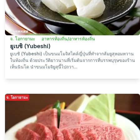
จ. โอกายามะ
อาหารท้องถิ่น/อาหารท้องถิ่น
ยูเบชิ (Yubeshi)
ยูเบชิ (Yubeshi) เป็นขนมโมจิสไตล์ญี่ปุ่นที่ทำจากส้มยูสุหอมหวาน
ในท้องถิ่น ด้วยประวัติยาวนานที่เริ่มต้นจากการที่บรรพบุรุษของร้าน
เท็นนินโด นำขนมโมจิยูสุนี้ไปถวา...
จ. โอกายามะ