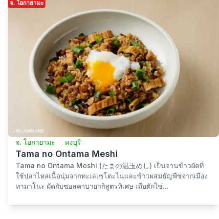
จ. โอกายามะ
จ. โอกายามะ
ดงบุริ
Tama no Ontama Meshi
Tama no Ontama Meshi (たまの温玉めし) เป็นจานข้าวผัดที่
ใช้ปลาไหลเนื้อนุ่มจากทะเลเซโตะไนและข้าวผสมธัญพืชจากเมือง
ทามาโนะ ผัดกับซอสคาบายากิสูตรพิเศษ เมื่อตักไข่...