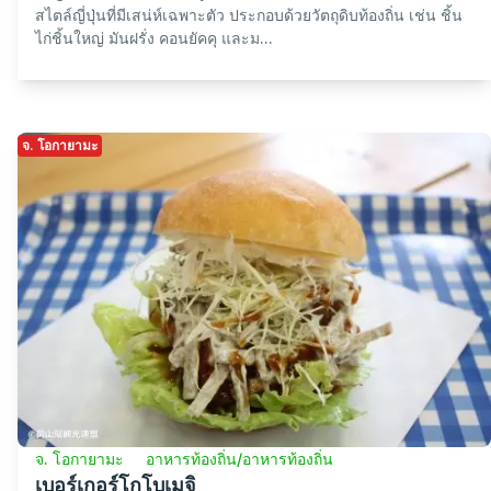
สไตล์ญี่ปุ่นที่มีเสน่ห์เฉพาะตัว ประกอบด้วยวัตถุดิบท้องถิ่น เช่น ชิ้น
ไก่ชิ้นใหญ่ มันฝรั่ง คอนยัคคุ และม...
จ. โอกายามะ
จ. โอกายามะ
อาหารท้องถิ่น/อาหารท้องถิ่น
เบอร์เกอร์โกโบเมจิ