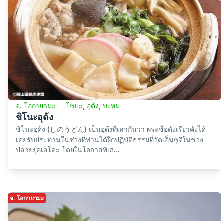
จ. โอกายามะ
โซบะ, อุด้ง, บะหม
ชิโนะอุด้ง
ชิโนะอุด้ง (しのうどん) เป็นอุด้งที่เล่ากันว่า พระชื่อดังเรียวคังได้
เคยรับประทานในช่วงที่ท่านได้ฝึกปฏิบัติธรรมที่วัดเอ็นซูจิในช่วง
ปลายยุคเอโดะ โดยในโอกาสพิเศ...
จ. โอกายามะ