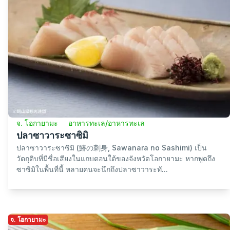
จ. โอกายามะ
อาหารทะเล/อาหารทะเล
ปลาซาวาระซาซิมิ
ปลาซาวาระซาซิมิ (鰆の刺身, Sawanara no Sashimi) เป็น
วัตถุดิบที่มีชื่อเสียงในแถบตอนใต้ของจังหวัดโอกายามะ หากพูดถึง
ซาซิมิในพื้นที่นี้ หลายคนจะนึกถึงปลาซาวาระทั...
จ. โอกายามะ