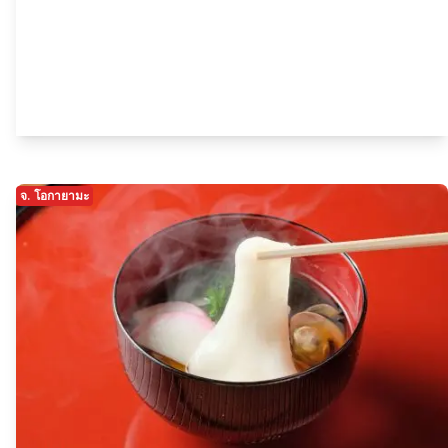
จ. โอกายามะ