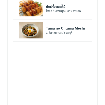
มันฝรั่งทอดไม้
โทจิงิ / >เทมปุระ, อาหารทอด
Tama no Ontama Meshi
จ. โอกายามะ / >ดงบุริ