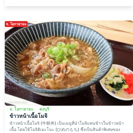
จ. โอกายามะ
จ. โอกายามะ
ดงบุริ
ข้าวหน้าเนื้อโมจิ
ข้าวหน้าเนื้อโมจิ (牛餅丼) เป็นเมนูที่นำโมจิแทนข้าวในข้าวหน้า
เนื้อ โดยใช้โมจิฮิเมะโนะ (ひめのもち) ซึ่งเป็นสินค้าพิเศษของ