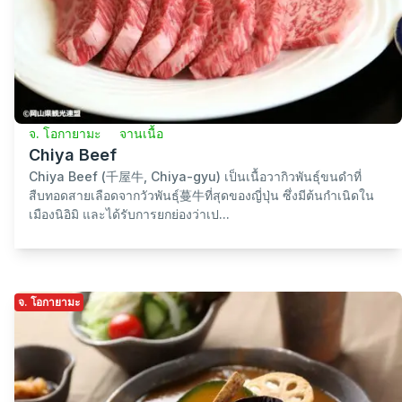
จ. โอกายามะ
จานเนื้อ
Chiya Beef
Chiya Beef (千屋牛, Chiya-gyu) เป็นเนื้อวากิวพันธุ์ขนดำที่
สืบทอดสายเลือดจากวัวพันธุ์蔓牛ที่สุดของญี่ปุ่น ซึ่งมีต้นกำเนิดใน
เมืองนิอิมิ และได้รับการยกย่องว่าเป...
จ. โอกายามะ