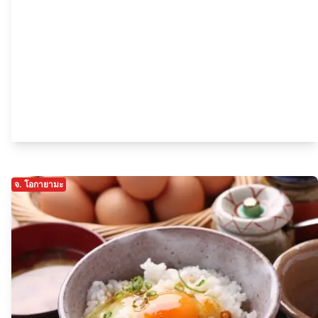
จ. โอกายามะ