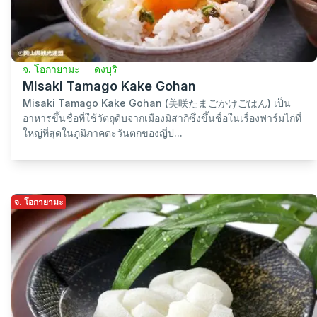
จ. โอกายามะ
ดงบุริ
Misaki Tamago Kake Gohan
Misaki Tamago Kake Gohan (美咲たまごかけごはん) เป็น
อาหารขึ้นชื่อที่ใช้วัตถุดิบจากเมืองมิสากิซึ่งขึ้นชื่อในเรื่องฟาร์มไก่ที่
ใหญ่ที่สุดในภูมิภาคตะวันตกของญี่ป...
จ. โอกายามะ