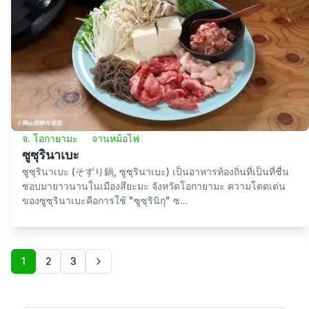
จ. โอกายามะ
จานหม้อไฟ
ซูซุรินาเบะ
ซูซุรินาเบะ (そずり鍋, ซูซุรินาเบะ) เป็นอาหารท้องถิ่นที่เป็นที่ชื่น
ชอบมายาวนานในเมืองสึยะมะ จังหวัดโอกายามะ ความโดดเด่น
ของซูซุรินาเบะคือการใช้ "ซูซุรินิกุ" ซ...
1
2
3