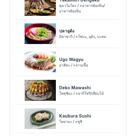
คุมาโมโตะ / >อาหารท้องถิ่น/
อาหารท้องถิ่น
ปลาอุด้ง
มิยาซากิ / >โซบะ, อุด้ง, บะหม
Ugo Wagyu
อาคิตะ / >จานเนื้อ
Deko Mawashi
โทคุชิมะ / >ยากิโทริ/เสียบไม้
Kaubura Sushi
โทยามะ / >ซูชิ