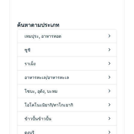
ค้นหาตามประเภท
เทมปุระ, อาหารทอด
ซูชิ
ราเม็ง
อาหารทะเล/อาหารทะเล
โซบะ, อุด้ง, บะหม
โอโคโนะมิยากิ/ทาโกะยากิ
ข้าวปั้นข้าวปั้น
ดงบุริ