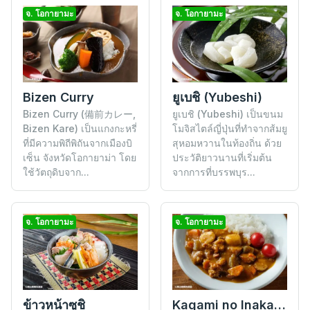
จ. โอกายามะ
จ. โอกายามะ
Bizen Curry
ยูเบชิ (Yubeshi)
Bizen Curry (備前カレー,
ยูเบชิ (Yubeshi) เป็นขนม
Bizen Kare) เป็นแกงกะหรี่
โมจิสไตล์ญี่ปุ่นที่ทำจากส้มยู
ที่มีความพิถีพิถันจากเมืองบิ
สุหอมหวานในท้องถิ่น ด้วย
เซ็น จังหวัดโอกายาม่า โดย
ประวัติยาวนานที่เริ่มต้น
ใช้วัตถุดิบจาก...
จากการที่บรรพบุร...
จ. โอกายามะ
จ. โอกายามะ
ข้าวหน้าซูชิ
Kagami no Inaka Curry