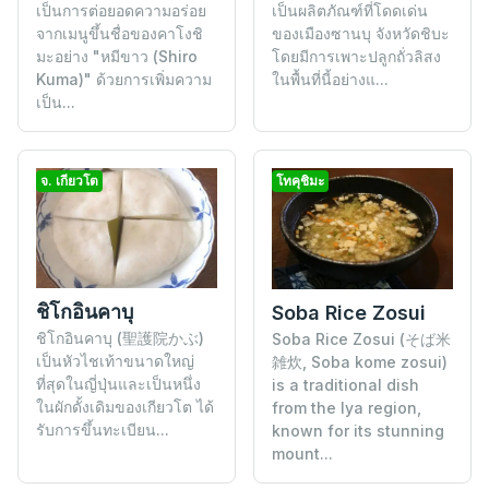
เป็นการต่อยอดความอร่อย
เป็นผลิตภัณฑ์ที่โดดเด่น
จากเมนูขึ้นชื่อของคาโงชิ
ของเมืองซานบุ จังหวัดชิบะ
มะอย่าง "หมีขาว (Shiro
โดยมีการเพาะปลูกถั่วลิสง
Kuma)" ด้วยการเพิ่มความ
ในพื้นที่นี้อย่างแ...
เป็น...
จ. เกียวโต
โทคุชิมะ
ชิโกอินคาบุ
Soba Rice Zosui
ชิโกอินคาบุ (聖護院かぶ)
Soba Rice Zosui (そば米
เป็นหัวไชเท้าขนาดใหญ่
雑炊, Soba kome zosui)
ที่สุดในญี่ปุ่นและเป็นหนึ่ง
is a traditional dish
ในผักดั้งเดิมของเกียวโต ได้
from the Iya region,
รับการขึ้นทะเบียน...
known for its stunning
mount...