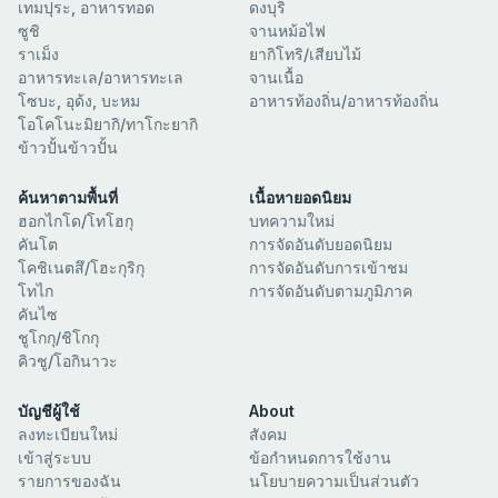
เทมปุระ, อาหารทอด
ดงบุริ
ซูชิ
จานหม้อไฟ
ราเม็ง
ยากิโทริ/เสียบไม้
อาหารทะเล/อาหารทะเล
จานเนื้อ
โซบะ, อุด้ง, บะหม
อาหารท้องถิ่น/อาหารท้องถิ่น
โอโคโนะมิยากิ/ทาโกะยากิ
ข้าวปั้นข้าวปั้น
ค้นหาตามพื้นที่
เนื้อหายอดนิยม
ฮอกไกโด/โทโฮกุ
บทความใหม่
คันโต
การจัดอันดับยอดนิยม
โคชิเนตสึ/โฮะกุริกุ
การจัดอันดับการเข้าชม
โทไก
การจัดอันดับตามภูมิภาค
คันไซ
ชูโกกุ/ชิโกกุ
คิวชู/โอกินาวะ
บัญชีผู้ใช้
About
ลงทะเบียนใหม่
สังคม
เข้าสู่ระบบ
ข้อกำหนดการใช้งาน
รายการของฉัน
นโยบายความเป็นส่วนตัว