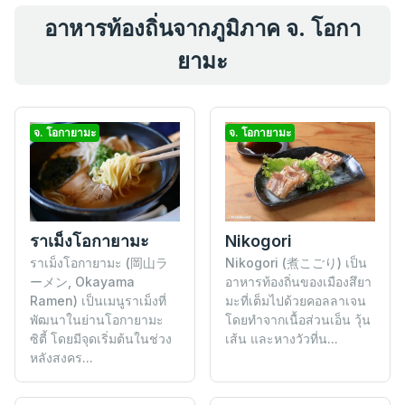
อาหารท้องถิ่นจากภูมิภาค จ. โอกา
ยามะ
จ. โอกายามะ
จ. โอกายามะ
Nikogori
ราเม็งโอกายามะ
Nikogori (煮こごり) เป็น
ราเม็งโอกายามะ (岡山ラ
อาหารท้องถิ่นของเมืองสึยา
ーメン, Okayama
มะที่เต็มไปด้วยคอลลาเจน
Ramen) เป็นเมนูราเม็งที่
โดยทำจากเนื้อส่วนเอ็น วุ้น
พัฒนาในย่านโอกายามะ
เส้น และหางวัวที่น...
ซิตี้ โดยมีจุดเริ่มต้นในช่วง
หลังสงคร...