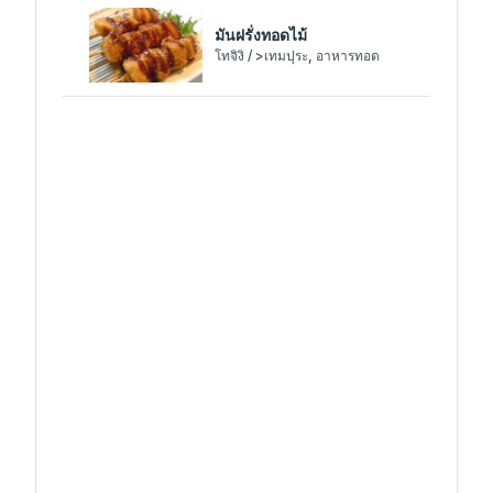
มันฝรั่งทอดไม้
โทจิงิ / >เทมปุระ, อาหารทอด