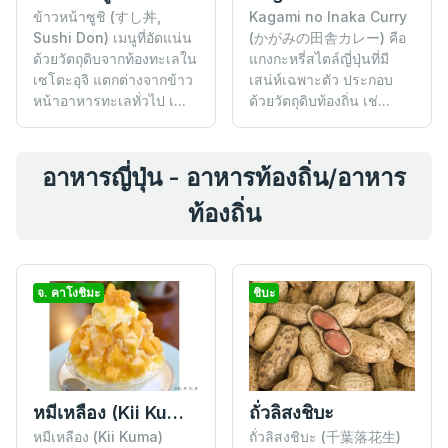
ข้าวหน้าซูชิ (すし丼,
Kagami no Inaka Curry
Sushi Don) เมนูที่อัดแน่น
(かがみの田舎カレー) คือ
ด้วยวัตถุดิบจากท้องทะเลใน
แกงกะหรี่สไตล์ญี่ปุ่นที่มี
เซโตะอุจิ แตกต่างจากข้าว
เสน่ห์เฉพาะตัว ประกอบ
หน้าอาหารทะเลทั่วไป เ...
ด้วยวัตถุดิบท้องถิ่น เช่...
อาหารญี่ปุ่น - อาหารท้องถิ่น/อาหาร
ท้องถิ่น
จ. คาโงชิมะ
ชิบะ
หมีเหลือง (Kii Kuma)
ถั่วลิสงชิบะ
หมีเหลือง (Kii Kuma)
ถั่วลิสงชิบะ (千葉落花生)