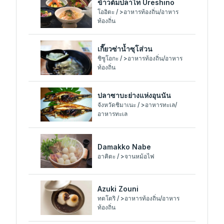
ข้าวต้มปลาไท Ureshino
โออิตะ / >อาหารท้องถิ่น/อาหาร
ท้องถิ่น
เกี๊ยวซ่าน้ำซุโส่วน
ชิซูโอกะ / >อาหารท้องถิ่น/อาหาร
ท้องถิ่น
ปลาซาบะย่างแห่งอุนนัน
จังหวัดชิมาเนะ / >อาหารทะเล/
อาหารทะเล
Damakko Nabe
อาคิตะ / >จานหม้อไฟ
Azuki Zouni
ทตโตริ / >อาหารท้องถิ่น/อาหาร
ท้องถิ่น