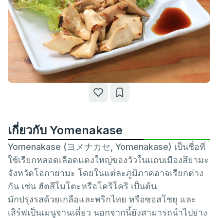
เกี่ยวกับ Yomenakase
Yomenakase (ヨメナカセ, Yomenakase) เป็นชื่อที่
ใช้เรียกหลอดเลือดแดงใหญ่ของวัวในแถบเมืองสึยามะ
จังหวัดโอกายามะ โดยในแต่ละภูมิภาคอาจเรียกต่าง
กัน เช่น ฮัตสึโมโตะหรือโคริโคริ เป็นต้น
มักปรุงรสด้วยเกลือและพริกไทย หรือซอสโชยุ และ
เสิร์ฟเป็นเมนูจานเดี่ยว นอกจากนี้ยังสามารถนำไปย่าง