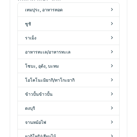
เทมปุระ, อาหารทอด
ซูชิ
ราเม็ง
อาหารทะเล/อาหารทะเล
โซบะ, อุด้ง, บะหม
โอโคโนะมิยากิ/ทาโกะยากิ
ข้าวปั้นข้าวปั้น
ดงบุริ
จานหม้อไฟ
ยากิโทริ/เสียบไม้