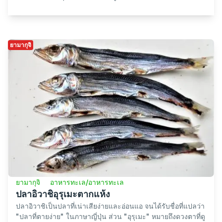
ยามากุจิ
ซูชิ
Iwajima Sushi
Iwajima Sushi (岩国寿司, Iwajima sushi) เป็นซูชิแบบกดที่มี
ต้นกำเนิดจากจังหวัดยามากุจิในเมืองอิวาคุนิ ซึ่งซูชินี้เป็นที่รู้จัก
ในชื่อเล่นว่า "ซูชิท่านเจ้า" เนื...
ยามากุจิ