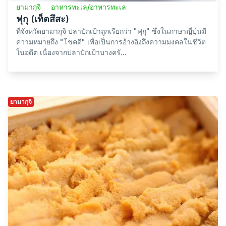
ยามากุจิ
ยามากุจิ
อาหารท้องถิ่น/อาหารท้องถิ่น
Moji Port Baked Curry
Moji Port Baked Curry (門司港焼きカレー) เกิดขึ้นจากความ
คิดสร้างสรรค์ของร้านอาหารญี่ปุ่นชื่อ "Yamadaya" ซึ่งตั้งอยู่
ในบริเวณ Moji Port เรื่องเล่าระบุว่า พ่อค...