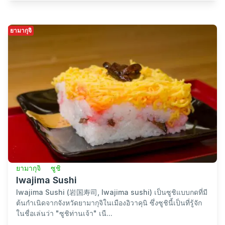
ยามากุจิ
อาหารท้องถิ่น/อาหารท้องถิ่น
อิวาคุนิ เรนคง
อิวาคุนิ เรนคง (岩国れんこん, Iwakuni Renkon) เป็น
ผลิตภัณฑ์ขึ้นชื่อจากเมืองอิวาคุนิ ซึ่งมีชื่อเสียงว่าเป็นหนึ่งใน
แหล่งปลูกรากบัวที่ใหญ่ที่สุดในญี่ปุ่น คุณลัก...