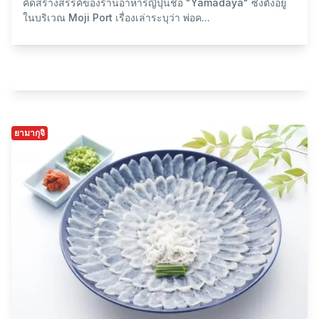
ยามากุจิ
อาหารทะเล/อาหารทะเล
ปลาอิวาชิอุรุเมะตากแห้ง
ปลาอิวาชิเป็นปลาที่เน่าเสียง่ายและอ่อนแอ จนได้รับชื่อที่แปลว่า
"ปลาที่ตายง่าย" ในภาษาญี่ปุ่น ส่วน "อุรุเมะ" หมายถึงดวงตาที่ดู
เป็นประกาย ซึ่งตั้งชื่อตามลักษณะ...