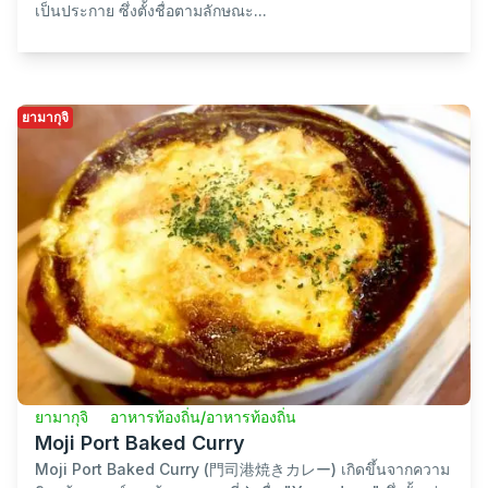
ยามากุจิ
จานหม้อไฟ
Fugu Chiri
Fugu chiri (ふぐちり, Fugu chiri) คือหม้อไฟที่มีเนื้อปลา
ปักเป้าเป็นตัวเอกหลักของเมนู คำว่า "chiri" หมายถึงหม้อไฟที่มี
เนื้อปลาเป็นวัตถุดิบหลัก และเมื่อพูดถึงห...
ยามากุจิ