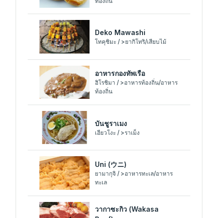
ยามากุจิ
ยามากุจิ
โซบะ, อุด้ง, บะหม
Kawara Soba
Kawara Soba (瓦そば, Kawara soba) เป็นอาหารพื้นเมืองที่มี
เอกลักษณ์ของเมืองชิโมโนเซกิ จังหวัดยามากุจิ เกิดขึ้นในบริเวณ
ออนเซ็นคาวาทะนะในเขตโทโยอุระ ลักษณะเด่นค...