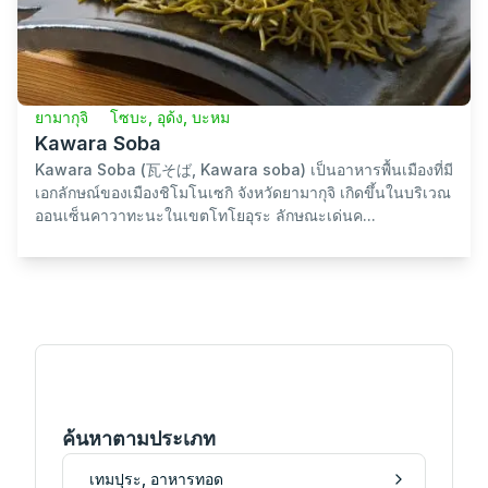
ยามากุจิ
ยามากุจิ
อาหารทะเล/อาหารทะเล
ฟุกุ (เท็ตสึสะ)
ที่จังหวัดยามากุจิ ปลาปักเป้าถูกเรียกว่า "ฟุกุ" ซึ่งในภาษาญี่ปุ่นมี
ความหมายถึง "โชคดี" เพื่อเป็นการอ้างอิงถึงความมงคลในชีวิต
ในอดีต เนื่องจากปลาปักเป้าบางครั...