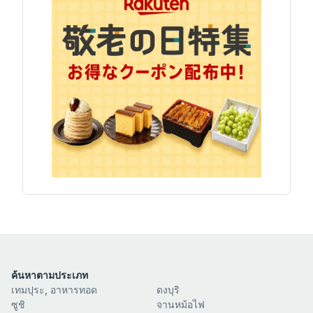
ค้นหาตามประเภท
เทมปุระ, อาหารทอด
ซูชิ
ราเม็ง
อาหารทะเล/อาหารทะเล
โซบะ, อุด้ง, บะหม