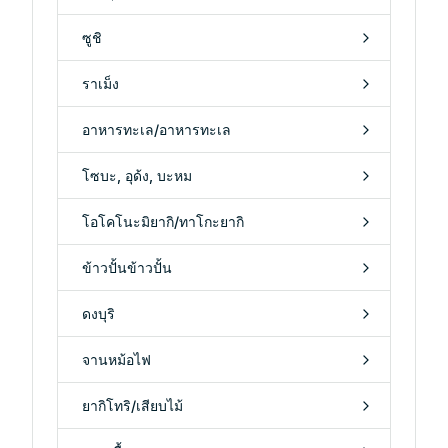
ยามากุจิ
ยามากุจิ
อาหารทะเล/อาหารทะเล
Uni (ウニ)
Uni (ウニ) หรือหอยเม่นทะเลจากเกาะโอะชิมะและมิจิมะ รวมถึง
ชายฝั่งคิตะอุระในเมืองฮางิ จังหวัดยามากุจิ เป็นที่รู้จักในฐานะ
ถิ่นกำเนิดของ "อะคะอูนิ" หอยเม่นทะเลแดง...