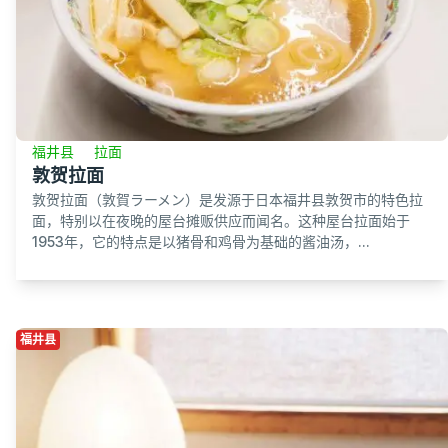
福井县
拉面
敦贺拉面
敦贺拉面（敦賀ラーメン）是发源于日本福井县敦贺市的特色拉
面，特别以在夜晚的屋台摊贩供应而闻名。这种屋台拉面始于
1953年，它的特点是以猪骨和鸡骨为基础的酱油汤，...
福井县