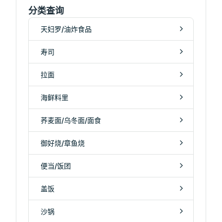
分类查询
天妇罗/油炸食品
寿司
拉面
海鲜料里
荞麦面/乌冬面/面食
御好烧/章鱼烧
便当/饭团
盖饭
沙锅