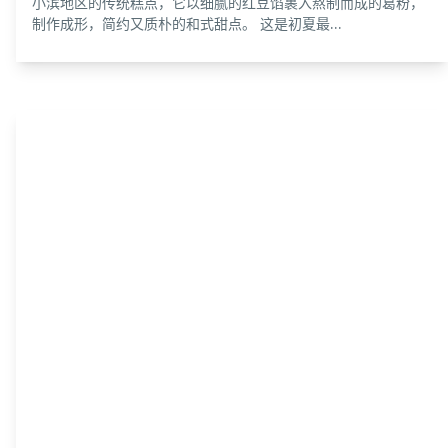
小滨地区的传统糕点，它以细腻的红豆馅裹入熬制而成的葛粉，
制作成形，简约又质朴的和式甜点。 这是初夏最...