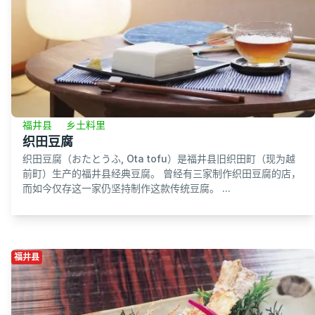
福井县
乡土料里
织田豆腐
织田豆腐（おたとうふ, Ota tofu）是福井县旧织田町（现为越
前町）生产的福井县经典豆腐。 曾经有三家制作织田豆腐的店，
而如今仅存这一家仍坚持制作这款传统豆腐。 ...
福井县