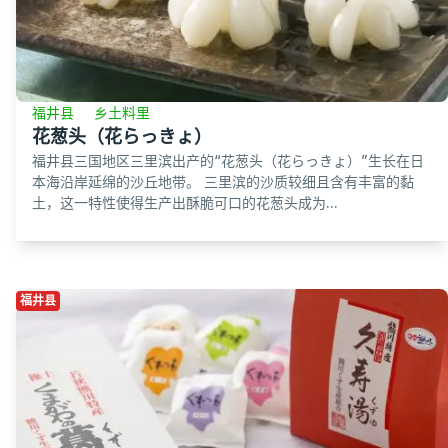
福井县
乡土料里
花葱头（花らっきょ）
福井县三国地区三里滨出产的“花葱头（花らっきょ）”生长在日
本海沿岸延绵的沙丘地带。 三里滨的沙质较细且含有丰富的黏
土，这一特性使得生产出酥脆可口的花葱头成为...
福井县