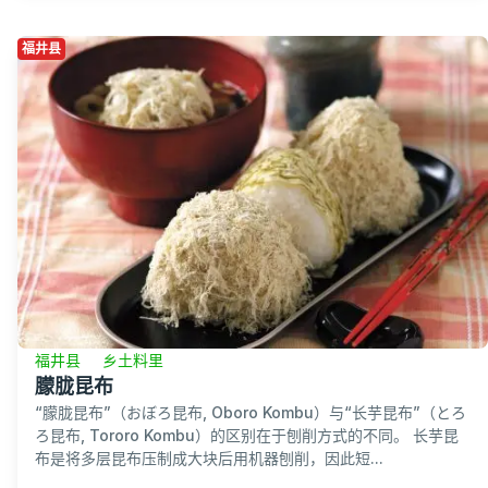
福井县
福井县
乡土料里
朦胧昆布
“朦胧昆布”（おぼろ昆布, Oboro Kombu）与“长芋昆布”（とろ
ろ昆布, Tororo Kombu）的区别在于刨削方式的不同。 长芋昆
布是将多层昆布压制成大块后用机器刨削，因此短...