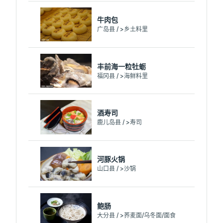
牛肉包
广岛县 / >乡土料里
丰前海一粒牡蛎
福冈县 / >海鲜料里
酒寿司
鹿儿岛县 / >寿司
河豚火锅
山口县 / >沙锅
鲍肠
大分县 / >荞麦面/乌冬面/面食