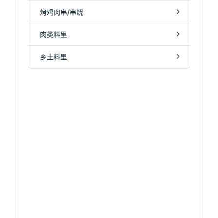
烤鸡肉串/串烧
肉类料里
乡土料里