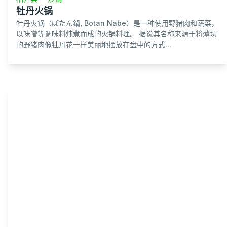
牡丹火锅
牡丹火锅（ぼたん鍋, Botan Nabe）是一种使用野猪肉和蔬菜，
以味噌等调味料炖煮而成的火锅料理。 据说其名称来源于将薄切
的野猪肉像牡丹花一样美丽地摆放在盘中的方式...