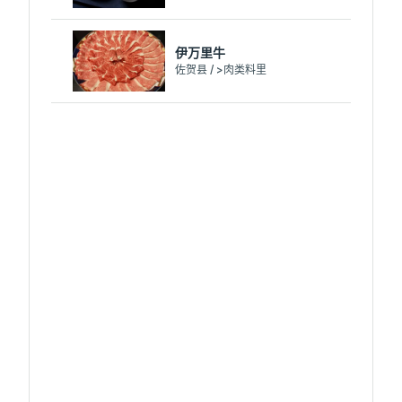
伊万里牛
佐贺县 / >肉类料里