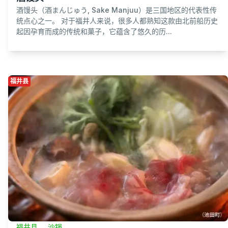
酒馒头（酒まんじゅう, Sake Manjuu）是三国地区的代表性传
统点心之一。 对于福井人来说，很多人都熟知这款由北前船历史
起因孕育而成的传统和菓子，它蕴含了悠久的历...
福井县
福井县
沙锅