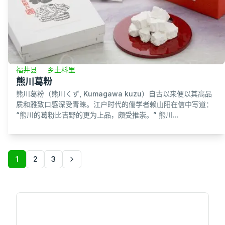
福井县
乡土料里
熊川葛粉
熊川葛粉（熊川くず, Kumagawa kuzu）自古以来便以其高品
质和雅致口感深受青睐。江户时代的儒学者赖山阳在信中写道：
“熊川的葛粉比吉野的更为上品，颇受推崇。” 熊川...
1
2
3