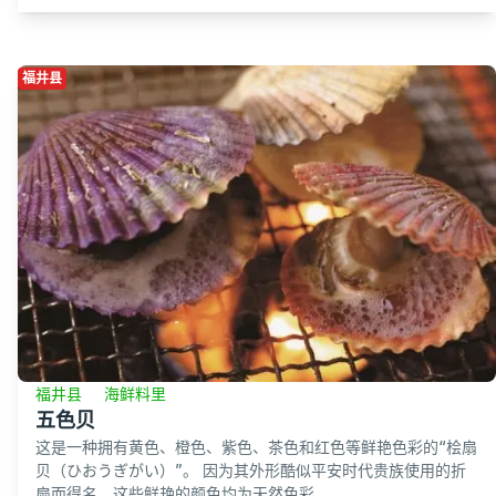
福井县
福井县
海鲜料里
五色贝
这是一种拥有黄色、橙色、紫色、茶色和红色等鲜艳色彩的“桧扇
贝（ひおうぎがい）”。 因为其外形酷似平安时代贵族使用的折
扇而得名。这些鲜艳的颜色均为天然色彩。 ...