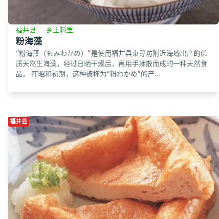
福井县
乡土料里
粉海藻
“粉海藻（もみわかめ）”是使用福井县東尋坊附近海域出产的优
质天然生海藻，经过日晒干燥后，再用手揉散而成的一种天然食
品。 在昭和初期，这种被称为“粉わかめ”的产...
福井县