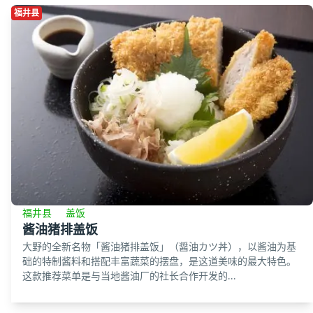
福井县
福井县
盖饭
酱油猪排盖饭
大野的全新名物「酱油猪排盖饭」（醤油カツ丼），以酱油为基
础的特制酱料和搭配丰富蔬菜的摆盘，是这道美味的最大特色。
这款推荐菜单是与当地酱油厂的社长合作开发的...