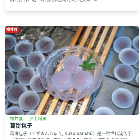
福井县
福井县
乡土料里
葛饼包子
葛饼包子（くずまんじゅう, Kuzumanshū）是一种世代流传于