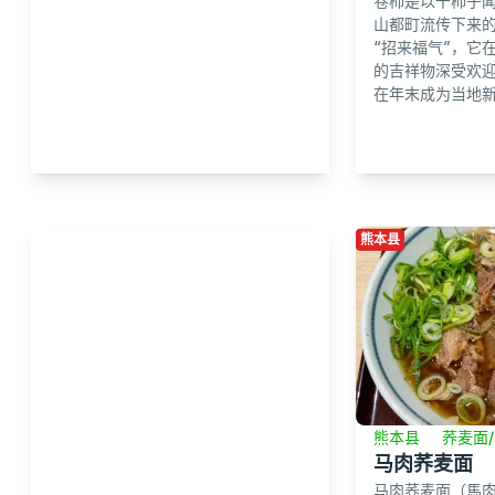
卷柿是以干柿子
山都町流传下来
“招来福气”，它
的吉祥物深受欢
在年末成为当地新闻
熊本县
熊本县
荞麦面
马肉荞麦面
马肉荞麦面（馬肉蕎麦