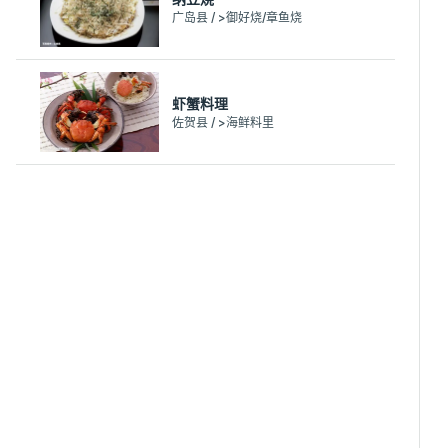
广岛县 / >御好烧/章鱼烧
虾蟹料理
佐贺县 / >海鲜料里