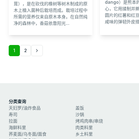
dango）是熊
茸），是在砍伐的橡树等树木制成的原
心，它用揉制并
木上植入菌种后栽培而成。栽培过程中
圆片的红薯和红豆
所需的营养仅来自原木本身。在自然纯
咸味的弹韧外皮搭配
净的森林中，香菇依靠阳光...
1
2
分类查询
天妇罗/油炸食品
盖饭
寿司
沙锅
拉面
烤鸡肉串/串烧
海鲜料里
肉类料里
荞麦面/乌冬面/面食
乡土料里