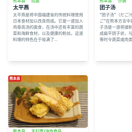
熊本县
拉面
熊本县
沙锅
太平燕
团子汤
太平燕是将中国福建省的传统料理使用
“团子汤”（だご汁, 
日本食材加以改良而成。它是一道加入
ご”在熊本方言中
鸡骨高汤的面食，在汤中还有丰富的蔬
子汤是一道将揉
菜和海鲜食材，以及健康的粉丝。这道
成扁平团子状，
料理的特色在于吸满了...
等时令蔬菜或肉类一
熊本县
熊本县
天妇罗/油炸食品