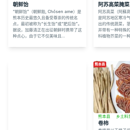
朝鲜饴
阿苏高菜腌菜
“朝鲜饴”（朝鮮飴, Chōsen ame）是
阿苏高菜（阿蘇高菜,
熊本历史最悠久且备受尊崇的传统名
是阿苏地区寒冷
点，最初被称为“长生饴”或“肥后饴”。
出的传统蔬菜，
据说，加藤清正在出征朝鲜时携带了这
并带有一种特殊
种点心，由于它不仅美味且...
科植物芥菜的一种，
熊本县
熊本县
乡土料
卷柿