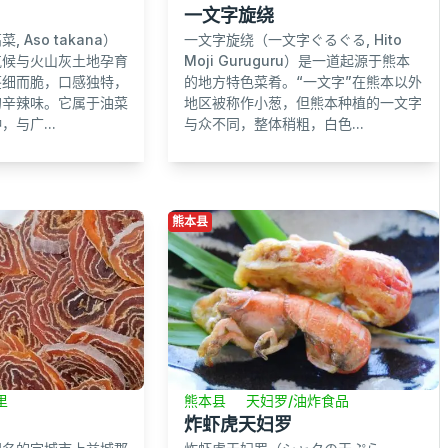
一文字旋绕
 Aso takana）
一文字旋绕（一文字ぐるぐる, Hito
气候与火山灰土地孕育
Moji Guruguru）是一道起源于熊本
茎细而脆，口感独特，
的地方特色菜肴。“一文字”在熊本以外
的辛辣味。它属于油菜
地区被称作小葱，但熊本种植的一文字
与广...
与众不同，整体稍粗，白色...
熊本县
熊本县
天妇罗/油炸食品
里
炸虾虎天妇罗