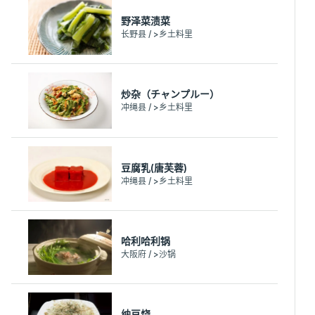
野泽菜渍菜
长野县 / >乡土料里
炒杂（チャンプルー）
冲绳县 / >乡土料里
豆腐乳(唐芙蓉)
冲绳县 / >乡土料里
哈利哈利锅
大阪府 / >沙锅
纳豆烧