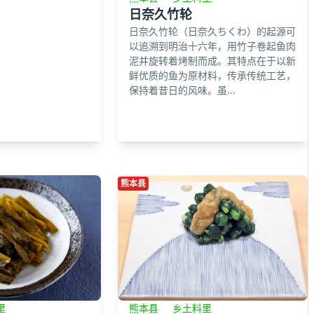
日奈久竹轮
日奈久竹轮（日奈久ちくわ）的起源可
以追溯到明治十六年，用竹子卷起鱼肉
泥并旋转着烤制而成。其特点在于以新
鲜优质的鱼为原材料，传承传统工艺，
保持着昔日的风味。虽...
熊本县
里
熊本县
乡土料里