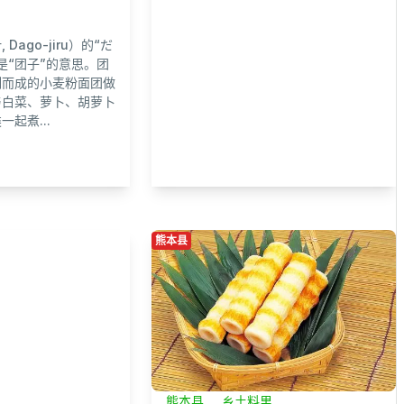
Dago-jiru）的“だ
是“团子”的意思。团
制而成的小麦粉面团做
与白菜、萝卜、胡萝卜
起煮...
熊本县
熊本县
乡土料里