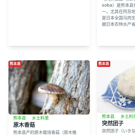
soba）是熊本
一，尤其在阿苏
是日本全国马肉
据日本农林水产省
熊本县
熊本县
熊本县
乡土料
熊本县
乡土料里
突然团子
原木香菇
突然团子（いきなり団
熊本县产的原木栽培香菇（原木椎