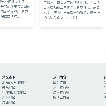
本的一种传统乡土点
于熊本・阿苏地区的特色牛种。它以适
擀开的面粉皮包裹切成
度的运动和丰富优质的牧草喂养，肉质
馅蒸熟而成。 略带
结实，瘦肉中带有适量的脂肪，是当地
松软的红...
的名物美食之一。 将经...
地区查询
热门内容
北海道/东北地区
最新文章
关东地区
热门排行榜
甲信越/北陆地区
访问排行榜
东海地区
按地区排名
关西地区