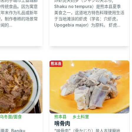
炸虾虎天妇罗（シャクの天ぷら,
闻名的宇城市上益城郡
Shaku no tempura）是熊本县夏季
的传统食品。因为寓意
美食之一，这道地方特色料理使用生活
在年末作为礼品或新年
于当地滩涂的虾虎（学名：穴虾虎，
迎，制作卷柿的场景常
Upogebia major）为原料。 虾虎...
的...
熊本县
/乌冬面/面食
熊本县
乡土料里
啃骨肉
, Baniku
“啃骨肉”（骨かじり）是人吉球磨地