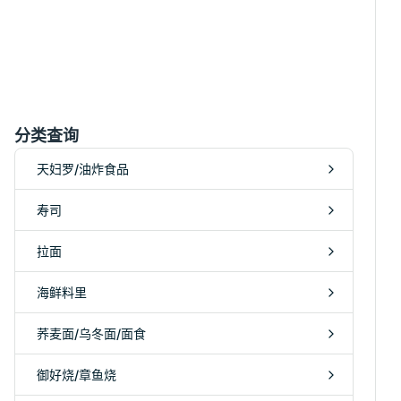
分类查询
天妇罗/油炸食品
寿司
拉面
海鲜料里
荞麦面/乌冬面/面食
御好烧/章鱼烧