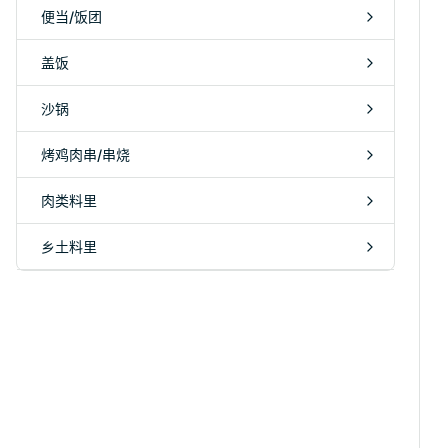
便当/饭团
盖饭
沙锅
烤鸡肉串/串烧
肉类料里
乡土料里