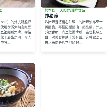
里
熊本县
天妇罗/油炸食品
炸猪蹄
もなか）的外皮酥脆轻
炸猪蹄是将精心处理过的猪蹄油炸至金
是使用优质大纳言红豆
黄酥脆，再搭配醋酱油一起品尝。外皮
红豆馅细腻柔滑，弹性
酥脆香脆，内里软嫩滑腻，富含胶原蛋
融化于唇齿之间，令人
白，对美容护肤非常有益。这种做法自
将...
古以来便是熊本地区的...