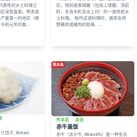
县代表性的乡土料理之
区，特别是奥球磨（包括上球磨、汤前
地区深受喜爱。熊本县
町、多良木町及水上村）的一道传统乡
生产量第一的地区（根
土料理。 制作这道料理时，通常会将
令和元年的畜...
野猪肉或猪肉的肋骨、...
熊本县
里
熊本县
盖饭
赤牛盖饭
子, Ikinari
赤牛（あか牛, Akaushi）是一种生长