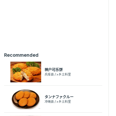
Recommended
神户可乐饼
兵库县 / >乡土料里
タンナファクルー
冲绳县 / >乡土料里