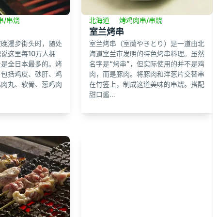
串/串烧
北海道
烤鸡肉串/串烧
室兰烤串
夜晚漫步街头时，随处
室兰烤串（室蘭やきとり）是一道由北
说这里每10万人拥
海道室兰市发明的特色烤串料理。虽然
量是全日本最多的。烤
名字是“烤串”，但实际使用的并不是鸡
，包括鸡皮、砂肝、鸡
肉，而是豚肉。将豚肉和洋葱片交替串
鸡肉丸、软骨、葱鸡肉
在竹签上，制成这道美味的串烧。搭配
甜口酱...