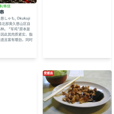
串/串烧
串
ゃも, Okukuji
城县北部奥久慈山区自
种。 “军鸡”原本是
，因此其肉质紧实、脂
筋道且富有嚼劲，同时
爱媛县