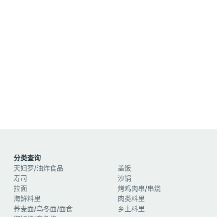
分类查询
天妇罗/油炸食品
盖饭
寿司
沙锅
拉面
烤鸡肉串/串烧
海鲜料里
肉类料里
荞麦面/乌冬面/面食
乡土料里