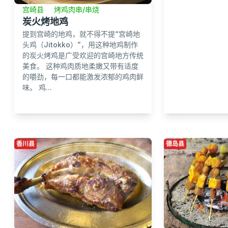
宫崎县
烤鸡肉串/串烧
炭火烤地鸡
提到宫崎的地鸡，就不得不提“宫崎地
头鸡（Jitokko）”，用这种地鸡制作
的炭火烤鸡是广受欢迎的宫崎地方传统
美食。 这种鸡肉质地柔嫩又带有适度
的嚼劲，每一口都能激发浓郁的鸡肉鲜
味。 鸡...
香川县
德岛县