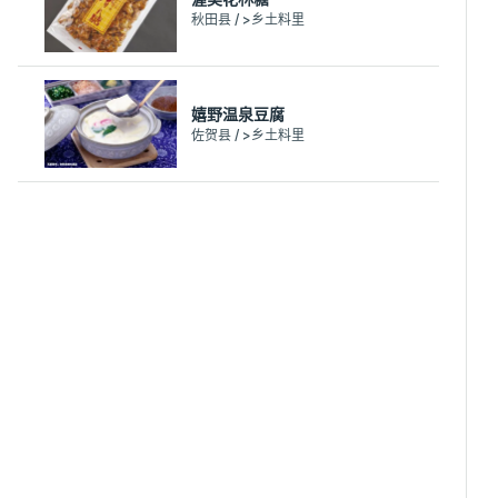
秋田县 / >乡土料里
嬉野温泉豆腐
佐贺县 / >乡土料里