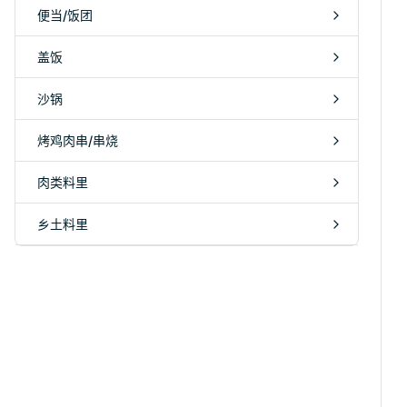
便当/饭团
盖饭
沙锅
烤鸡肉串/串烧
肉类料里
乡土料里