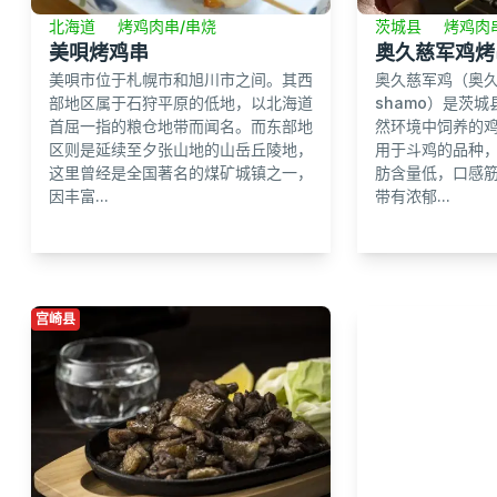
北海道
烤鸡肉串/串烧
茨城县
烤鸡肉
美唄烤鸡串
奥久慈军鸡烤
美唄市位于札幌市和旭川市之间。其西
奥久慈军鸡（奥久慈し
部地区属于石狩平原的低地，以北海道
shamo）是茨
首屈一指的粮仓地带而闻名。而东部地
然环境中饲养的鸡
区则是延续至夕张山地的山岳丘陵地，
用于斗鸡的品种
这里曾经是全国著名的煤矿城镇之一，
肪含量低，口感
因丰富...
带有浓郁...
宫崎县