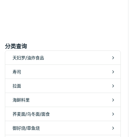
分类查询
天妇罗/油炸食品
寿司
拉面
海鲜料里
荞麦面/乌冬面/面食
御好烧/章鱼烧