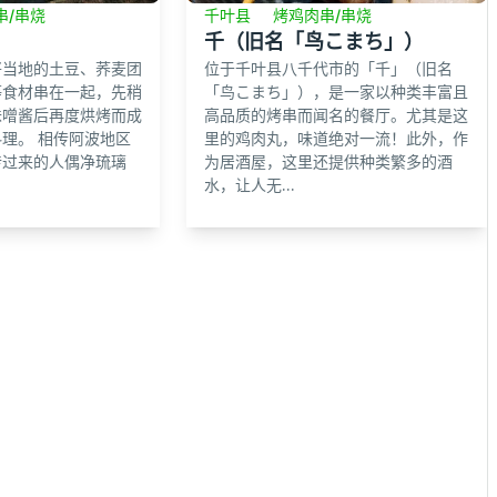
串/串烧
千叶县
烤鸡肉串/串烧
千（旧名「鸟こまち」）
将当地的土豆、荞麦团
位于千叶县八千代市的「千」（旧名
等食材串在一起，先稍
「鸟こまち」），是一家以种类丰富且
味噌酱后再度烘烤而成
高品质的烤串而闻名的餐厅。尤其是这
理。 相传阿波地区
里的鸡肉丸，味道绝对一流！此外，作
传过来的人偶净琉璃
为居酒屋，这里还提供种类繁多的酒
水，让人无...