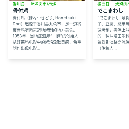
香川县
烤鸡肉串/串烧
德岛县
烤鸡肉
骨付鸡
でこまわし
骨付鸡（ほねつきどり, Honetsuki
“でこまわし”是
Dori）起源于香川县丸龟市，是一道将
子、豆腐、魔芋
带骨鸡腿肉豪迈地烤制的地方美食。
微烤制，再涂上
1953年，当地居酒屋“一鹤”的创始人
的一种味噌田乐料
从好莱坞电影中的烤鸡汲取灵感，希望
曾受到淡路岛流
制作出像电影...
（传统人...