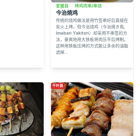
爱媛县
烤鸡肉串/串烧
今治焼鸡
传统的烧鸡做法是用竹签串好后直接在
炭火上烤，但今治烧鸡（今治焼き鳥,
Imabari Yakitori）却采用不串签的方
法，豪爽地用大铁板将肉压平后烤制。
这种用铁板压烤的方式能让多余的油脂
滤掉...
千叶县