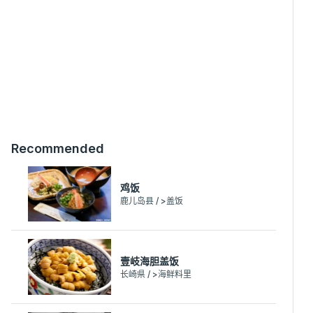
Recommended
鸡饭
鹿儿岛县 / >盖饭
壹岐海胆盖饭
长崎県 / >海鲜料里