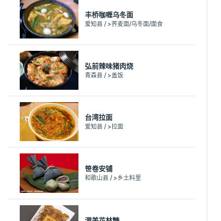
丰桥咖喱乌冬面
爱知县 / >荞麦面/乌冬面/面食
弘前辣味猪肉烧
青森县 / >盖饭
台湾拉面
爱知县 / >拉面
笹卷安铺
和歌山县 / >乡土料里
渥美花林糖