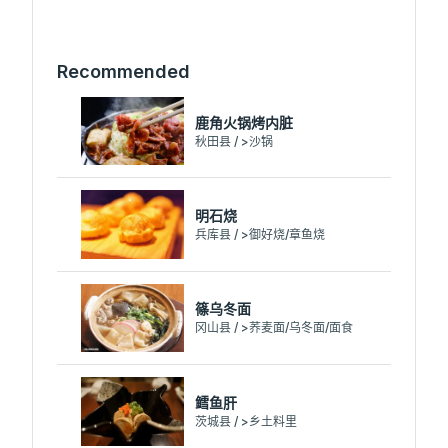
Recommended
鹿角火锅烤内脏
秋田县 / >沙锅
明石烧
兵库县 / >御好烧/章鱼烧
篠乌冬面
冈山县 / >荞麦面/乌冬面/面食
鳕鱼肝
茨城县 / >乡土料里