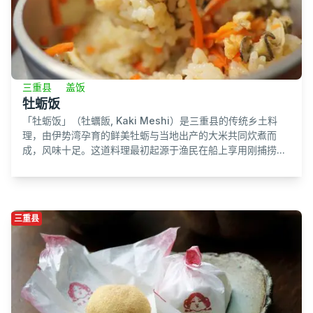
三重县
盖饭
牡蛎饭
「牡蛎饭」（牡蠣飯, Kaki Meshi）是三重县的传统乡土料
理，由伊势湾孕育的鲜美牡蛎与当地出产的大米共同炊煮而
成，风味十足。这道料理最初起源于渔民在船上享用刚捕捞...
三重县