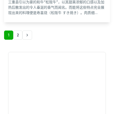
三重县引以为豪的和牛“松阪牛”，以其甜美浓郁的口感以及加
热后散发出的令人垂涎的香气而闻名。而能将这些特点完全展
现出来的料理便是寿喜烧（松阪牛 すき焼き）。肉质细...
1
2