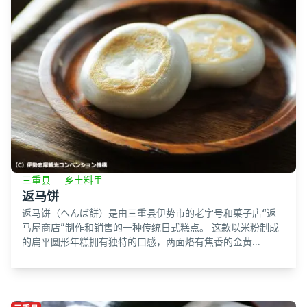
三重县
乡土料里
返马饼
返马饼（へんば餅）是由三重县伊势市的老字号和菓子店“返
马屋商店”制作和销售的一种传统日式糕点。 这款以米粉制成
的扁平圆形年糕拥有独特的口感，两面烙有焦香的金黄...