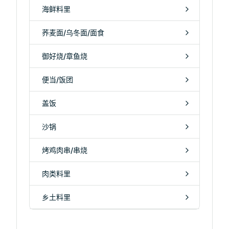
海鲜料里
荞麦面/乌冬面/面食
御好烧/章鱼烧
便当/饭团
盖饭
沙锅
烤鸡肉串/串烧
肉类料里
乡土料里