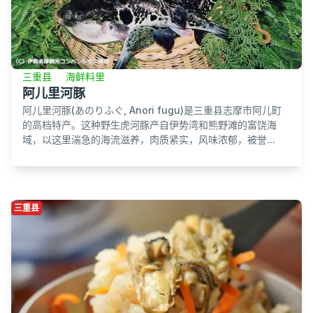
三重县
海鲜料里
阿儿里河豚
阿儿里河豚(あのりふぐ, Anori fugu)是三重县志摩市阿儿町
的高档特产。这种野生虎河豚产自伊势湾和熊野滩的富饶海
域，以这里湍急的海流滋养，肉质紧实，风味浓郁，被誉...
三重县