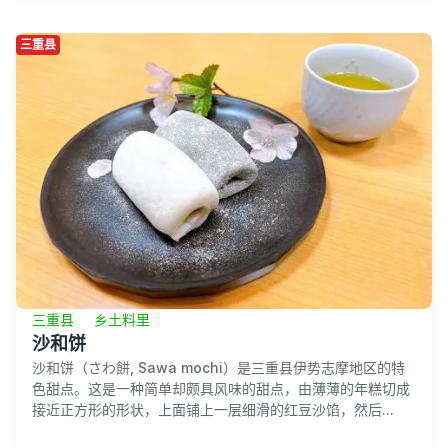
三重县
三重县
乡土料里
沙和饼
沙和饼（さわ餅, Sawa mochi）是三重县伊势志摩地区的特
色甜点。这是一种简单却颇具风味的甜点，由薄薄的年糕切成
接近正方形的形状，上面铺上一层细滑的红豆沙馅，然后...