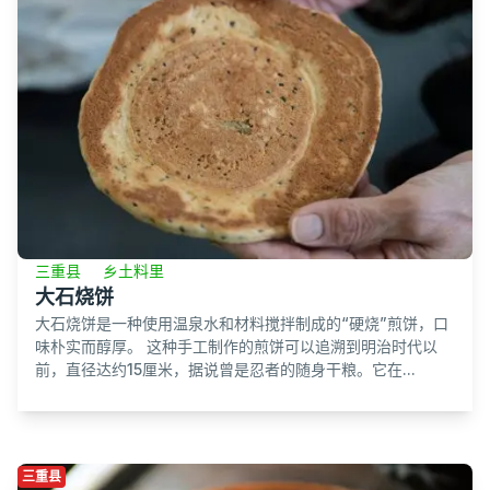
三重县
乡土料里
大石烧饼
大石烧饼是一种使用温泉水和材料搅拌制成的“硬烧”煎饼，口
味朴实而醇厚。 这种手工制作的煎饼可以追溯到明治时代以
前，直径达约15厘米，据说曾是忍者的随身干粮。它在...
三重县