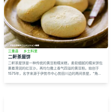
三重县
乡土料里
二軒茶屋饼
二軒茶屋饼是一种传统的黄豆粉糯米糕，柔软细腻的糯米饼包
裹着滑润的红豆沙，再均匀撒上香气四溢的黄豆粉。始创于
1575年，名字来源于伊势市中心势田川边的两间茶屋，“角...