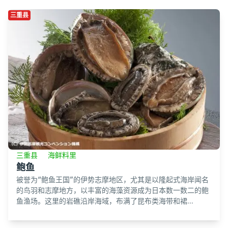
三重县
三重县
海鲜料里
鲍鱼
被誉为“鲍鱼王国”的伊势志摩地区，尤其是以隆起式海岸闻名
的鸟羽和志摩地方，以丰富的海藻资源成为日本数一数二的鲍
鱼渔场。这里的岩礁沿岸海域，布满了昆布类海带和裙...