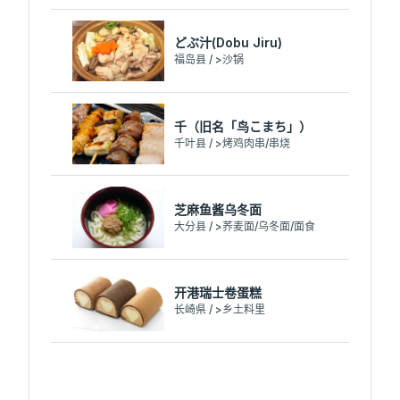
どぶ汁(Dobu Jiru)
福岛县 / >沙锅
千（旧名「鸟こまち」）
千叶县 / >烤鸡肉串/串烧
芝麻鱼酱乌冬面
大分县 / >荞麦面/乌冬面/面食
开港瑞士卷蛋糕
长崎県 / >乡土料里