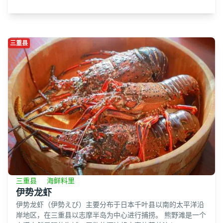
三重县
三重县
海鲜料里
伊势龙虾
伊势龙虾（伊勢えび）主要分布于日本千叶县以南的太平洋沿
岸地区，在三重县以志摩半岛为中心进行捕捞。 熊野滩是一个