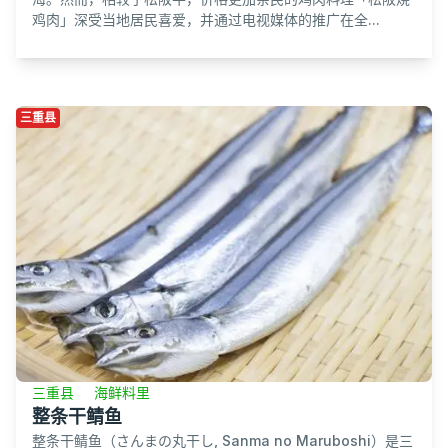
鸡肉」深受当地居民喜爱，并通过电视媒体的推广在全...
三重县
三重县
海鲜料里
整条干鲭鱼
整条干鲭鱼（さんまの丸干し, Sanma no Maruboshi）是三