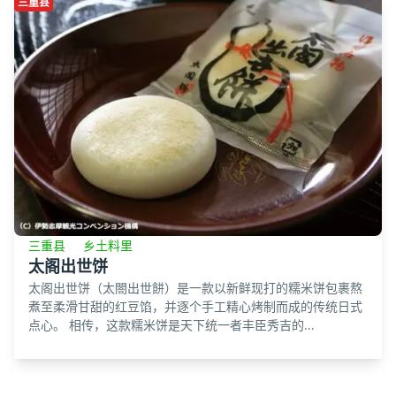
三重县
三重县
乡土料里
太阁出世饼
太阁出世饼（太閤出世餅）是一款以新鲜现打的糯米饼包裹熬
煮至柔滑甘甜的红豆馅，并逐个手工精心烤制而成的传统日式
点心。 相传，这款糯米饼是天下统一者丰臣秀吉的...