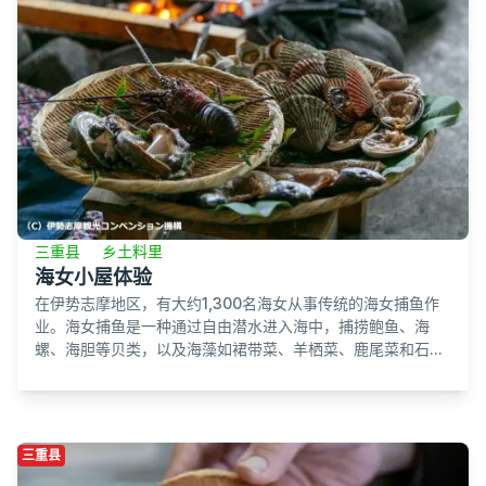
三重县
乡土料里
海女小屋体验
在伊势志摩地区，有大约1,300名海女从事传统的海女捕鱼作
业。海女捕鱼是一种通过自由潜水进入海中，捕捞鲍鱼、海
螺、海胆等贝类，以及海藻如裙带菜、羊栖菜、鹿尾菜和石...
三重县