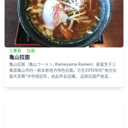
三重县
拉面
亀山拉面
亀山拉面（亀山ラーメン, Kameyama Ramen）是诞生于三
重县亀山市的一款全新地方特色拉面。它在2013年的“地方拉
面大奖赛”中夺得冠军，由此声名远播。 这款拉面严格选...