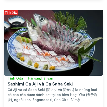
Tỉnh Oita
Tỉnh Oita
Hải sản/hải sản
Sashimi Cá Aji và Cá Saba Seki
Cá Aji và cá Saba Seki (関アジ và 関サバ) là những loại
cá cao cấp được đánh bắt tại eo biển Hoạt Yêu (豊予海
峡), ngoài khơi Saganoseki, tỉnh Oita. Bí mật ...