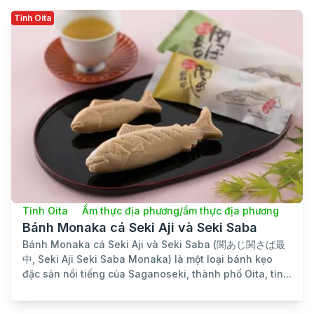
Tỉnh Oita
Tỉnh Oita
Ẩm thực địa phương/ẩm thực địa phương
Bánh Monaka cá Seki Aji và Seki Saba
Bánh Monaka cá Seki Aji và Seki Saba (関あじ関さば最
中, Seki Aji Seki Saba Monaka) là một loại bánh kẹo
đặc sản nổi tiếng của Saganoseki, thành phố Oita, tỉn...