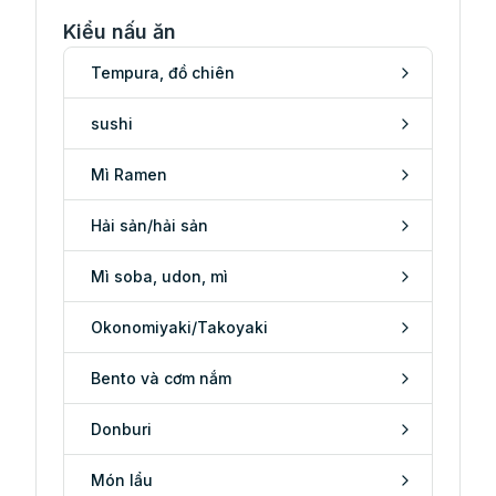
Kiểu nấu ăn
Tempura, đồ chiên
sushi
Mì Ramen
Hải sản/hải sản
Mì soba, udon, mì
Okonomiyaki/Takoyaki
Bento và cơm nắm
Donburi
Món lẩu