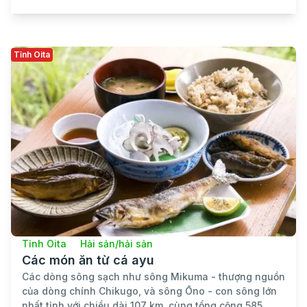
Tỉnh Oita
Tỉnh Oita
Hải sản/hải sản
Các món ăn từ cá ayu
Các dòng sông sạch như sông Mikuma - thượng nguồn
của dòng chính Chikugo, và sông Ōno - con sông lớn
nhất tỉnh với chiều dài 107 km, cùng tổng cộng 585