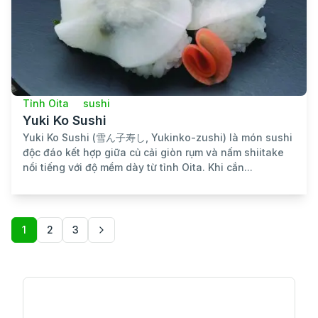
Tỉnh Oita
sushi
Yuki Ko Sushi
Yuki Ko Sushi (雪ん子寿し, Yukinko-zushi) là món sushi
độc đáo kết hợp giữa củ cải giòn rụm và nấm shiitake
nổi tiếng với độ mềm dày từ tỉnh Oita. Khi cắn...
1
2
3