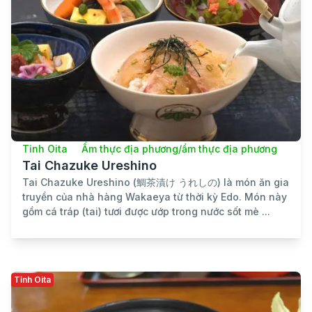
Tỉnh Oita
Ẩm thực địa phương/ẩm thực địa phương
Tai Chazuke Ureshino
Tai Chazuke Ureshino (鯛茶漬け うれしの) là món ăn gia
truyền của nhà hàng Wakaeya từ thời kỳ Edo. Món này
gồm cá tráp (tai) tươi được ướp trong nước sốt mè ...
Tỉnh Oita