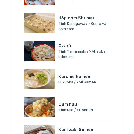
Hộp cơm Shumai
Tỉnh Kanagawa / >Bento và
cơm nắm
Ozarā
Tỉnh Yamanashi / >Mì soba,
udon, mì
Kurume Ramen
Fukuoka / >Mì Ramen
Cơm hàu
Tỉnh Mie / >Donburi
Kamizaki Somen