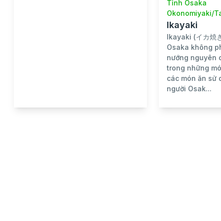
Tỉnh Osaka
Okonomiyaki/T
Ikayaki
Ikayaki (イカ焼き,
Osaka không ph
nướng nguyên c
trong những m
các món ăn sử d
người Osak...