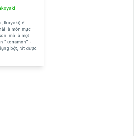
akoyaki
 Ikayaki) ở
ải là món mực
on, mà là một
ón "konamon" -
ụng bột, rất được