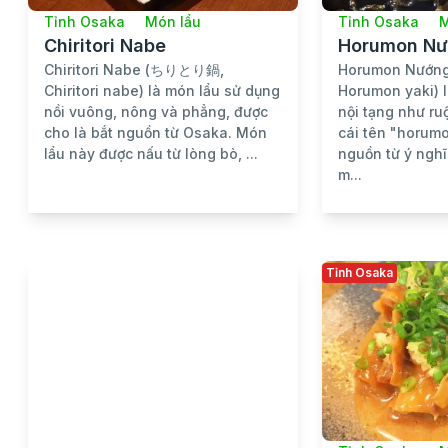
Tỉnh Osaka
Món lẩu
Tỉnh Osaka
M
Chiritori Nabe
Horumon N
Chiritori Nabe (ちりとり鍋,
Horumon Nướ
Chiritori nabe) là món lẩu sử dụng
Horumon yaki) 
nồi vuông, nông và phẳng, được
nội tạng như ru
cho là bắt nguồn từ Osaka. Món
cái tên "horumo
lẩu này được nấu từ lòng bò, ...
nguồn từ ý nghĩ
m...
Tỉnh Osaka