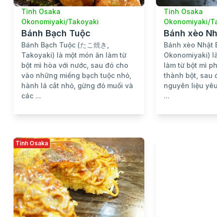
Tỉnh Osaka
Tỉnh Osaka
Okonomiyaki/Takoyaki
Okonomiyaki/T
Bánh Bạch Tuộc
Bánh xèo Nh
Bánh Bạch Tuộc (たこ焼き,
Bánh xèo Nhậ
Takoyaki) là một món ăn làm từ
Okonomiyaki) l
bột mì hòa với nước, sau đó cho
làm từ bột mì p
vào những miếng bạch tuộc nhỏ,
thành bột, sau 
hành lá cắt nhỏ, gừng đỏ muối và
nguyên liệu yêu
các ...
...
Tỉnh Osaka