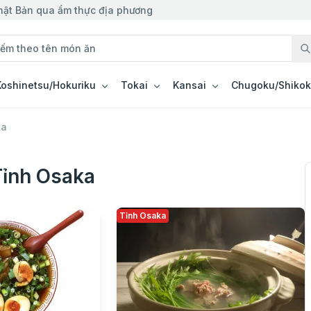
hật Bản qua ẩm thực địa phương
Koshinetsu/Hokuriku
Tokai
Kansai
Chugoku/Shiko
ka
Tỉnh Osaka
Tỉnh Osaka