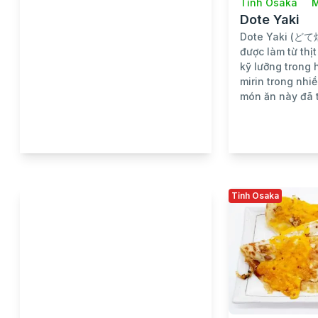
Tỉnh Osaka
M
Dote Yaki
Dote Yaki (どて
được làm từ thị
kỹ lưỡng trong 
mirin trong nhi
món ăn này đã t
Tỉnh Osaka