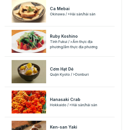
Ca Mebai
Okinawa / >Hải sản/hải sản
Ruby Koshino
Tỉnh Fukui / >Ẩm thực địa
phương/ẩm thực địa phương
Cơm Hạt Dẻ
Quận Kyoto / >Donburi
Hanasaki Crab
Hokkaido / >Hải sản/hải sản
Ken-san Yaki