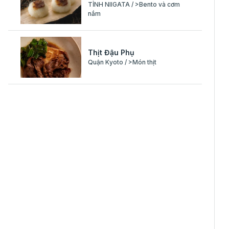
TỈNH NIIGATA / >Bento và cơm
nắm
Thịt Đậu Phụ
Quận Kyoto / >Món thịt