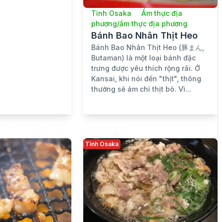
Tỉnh Osaka
Ẩm thực địa
phương/ẩm thực địa phương
Bánh Bao Nhân Thịt Heo
Bánh Bao Nhân Thịt Heo (豚まん,
Butaman) là một loại bánh đặc
trưng được yêu thích rộng rãi. Ở
Kansai, khi nói đến "thịt", thông
thường sẽ ám chỉ thịt bò. Vì...
Tỉnh Osaka