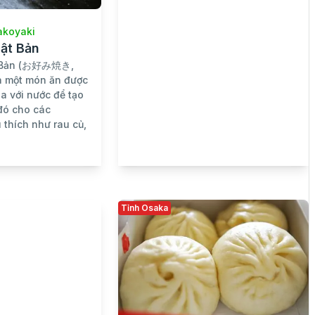
akoyaki
ật Bản
t Bản (お好み焼き,
à một món ăn được
ha với nước để tạo
đó cho các
 thích như rau củ,
Tỉnh Osaka