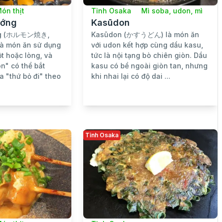
Tỉnh Osaka
Mì soba, udon, mì
ón thịt
Kasūdon
ướng
Kasūdon (かすうどん) là món ăn
ng (ホルモン焼き,
với udon kết hợp cùng dầu kasu,
là món ăn sử dụng
tức là nội tạng bò chiên giòn. Dầu
ột hoặc lòng, và
kasu có bề ngoài giòn tan, nhưng
n" có thể bắt
khi nhai lại có độ dai ...
a "thứ bỏ đi" theo
Tỉnh Osaka