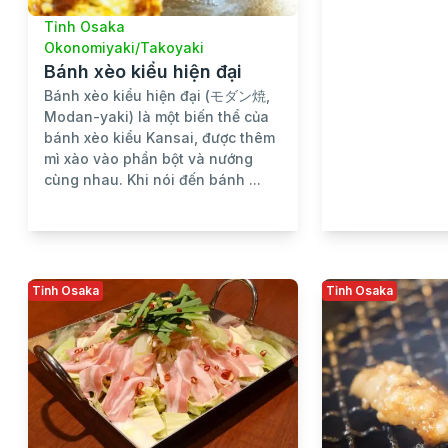
Tỉnh Osaka
Okonomiyaki/Takoyaki
Bánh xèo kiểu hiện đại
Bánh xèo kiểu hiện đại (モダン焼,
Modan-yaki) là một biến thể của
bánh xèo kiểu Kansai, được thêm
mì xào vào phần bột và nướng
cùng nhau. Khi nói đến bánh ...
Tỉnh Osaka
Tỉnh Osaka