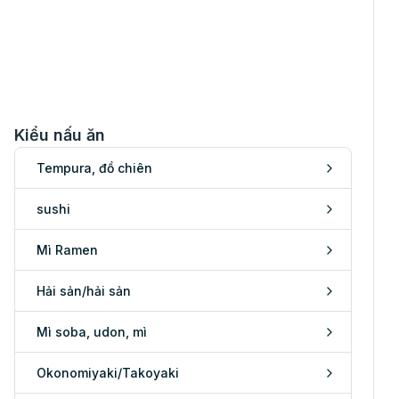
Kiểu nấu ăn
Tempura, đồ chiên
sushi
Mì Ramen
Hải sản/hải sản
Mì soba, udon, mì
Okonomiyaki/Takoyaki