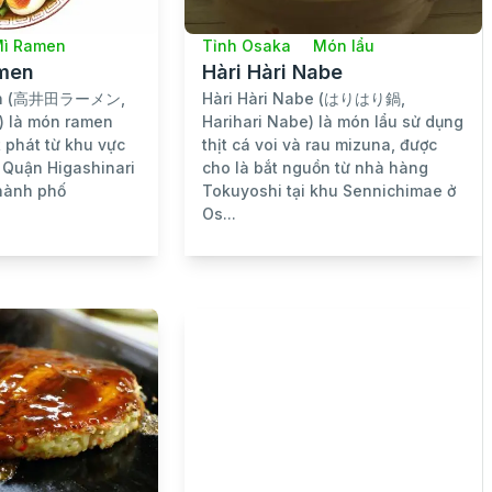
ì Ramen
Tỉnh Osaka
Món lẩu
amen
Hàri Hàri Nabe
men (高井田ラーメン,
Hàri Hàri Nabe (はりはり鍋,
) là món ramen
Harihari Nabe) là món lẩu sử dụng
 phát từ khu vực
thịt cá voi và rau mizuna, được
 Quận Higashinari
cho là bắt nguồn từ nhà hàng
hành phố
Tokuyoshi tại khu Sennichimae ở
Os...