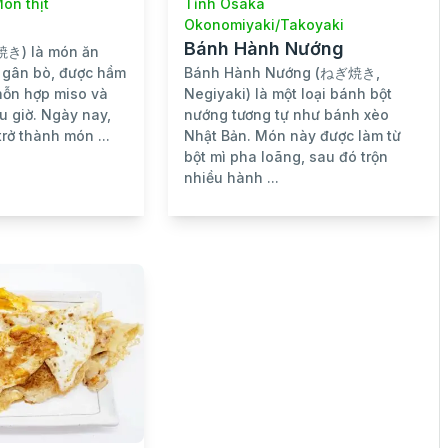
ón thịt
Tỉnh Osaka
Okonomiyaki/Takoyaki
Bánh Hành Nướng
焼き) là món ăn
t gân bò, được hầm
Bánh Hành Nướng (ねぎ焼き,
hỗn hợp miso và
Negiyaki) là một loại bánh bột
ều giờ. Ngày nay,
nướng tương tự như bánh xèo
rở thành món ...
Nhật Bản. Món này được làm từ
bột mì pha loãng, sau đó trộn
nhiều hành ...