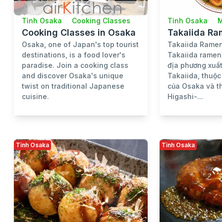
Tỉnh Osaka
Cooking Classes
Tỉnh Osaka
M
Cooking Classes in Osaka
Takaiida R
Osaka, one of Japan's top tourist
Takaiida Ra
destinations, is a food lover's
Takaiida ramen
paradise. Join a cooking class
địa phương xuất
and discover Osaka's unique
Takaiida, thuộc
twist on traditional Japanese
của Osaka và t
cuisine.
Higashi-...
Tỉnh Osaka
Tỉnh Osaka