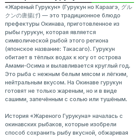
«Жареный Гурукун» (Гурукун но Караагэ, グル
クンの唐揚げ) — это традиционное блюдо
префектуры Окинава, приготовленное из
рыбы гурукун, которая является
символической рыбой этого региона
(японское название: Такасаго). Гурукун
обитает в тёплых водах к югу от острова
Амами-Осима и вылавливается круглый год.
Это рыба с нежным белым мясом и лёгким,
нейтральным вкусом. На Окинаве гурукун
готовят не только жареным, но и в виде
сашими, запечённым с солью или тушёным.
История «Жареного Гурукуна» началась с
окинавских рыбаков, которые изобрели
способ сохранить рыбу вкусной, обжаривая