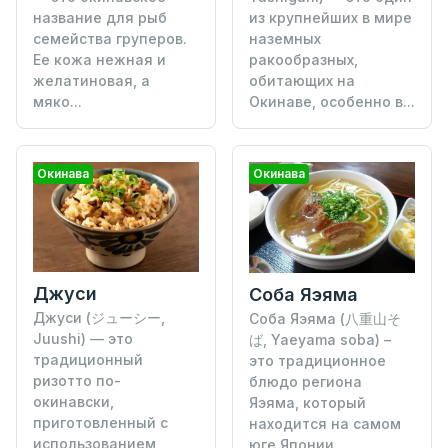
название для рыб
из крупнейших в мире
семейства груперов.
наземных
Ее кожа нежная и
ракообразных,
желатиновая, а
обитающих на
мяко...
Окинаве, особенно в...
Окинава
Окинава
Джуси
Соба Яэяма
Джуси (ジューシー,
Соба Яэяма (八重山そ
Juushi) — это
ば, Yaeyama soba) –
традиционный
это традиционное
ризотто по-
блюдо региона
окинавски,
Яэяма, который
приготовленный с
находится на самом
использованием
юге Японии, ...