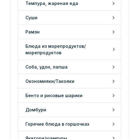
Темпура, жареная еда
Суши
Рамэн
Блюда из морепродуктов/
морепродуктов
Соба, удон, лапша
Окономияки/Такояки
Бенто и рисовые шарики
Домбури
Горячие блюда в горшочках
Якитори/шампуры