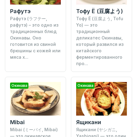
Рафутэ
Тофу Ё (豆腐よう)
Рафутэ (ラフテー,
Тофу Ё (豆腐よう, Tofu
рафутэ) – это одно из
Yo) — это
традиционных блюд
традиционный
Окинавы. Оно
деликатес Окинавы,
готовится из свиной
который развился из
брюшины с кожей или
китайского
мяса х...
ферментированного
про...
Окинава
Окинава
Mibai
Ящикани
Mibai (ミーバイ, Mibai)
Ящикани (ヤシガニ,
— это окинавское
Yashigani) — это один