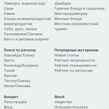
Темпура, жареная еда
Домбури
Суши
Горячие блюда в горшочках
Рамэн
Якитори/шампуры
Блюда из морепродуктов/
Мясные блюда
морепродуктов
Местная кухня/местный
Соба, удон, лапша
гурман
Окономияки/Такояки
Бенто и рисовые шарики
Поиск по региону
Популярные материалы
Хоккайдо/Тохоку
Новые статьи
Канто
Рейтинг популярности
Косинецу/Хокурику
Рейтинг посещаемости
Токай
Рейтинг по регионам
Кансай
Тюгоку/Сикоку
Кюсю/Окинава
Аккаунт
About
Регистрация
общество
Вход
Пользовательское