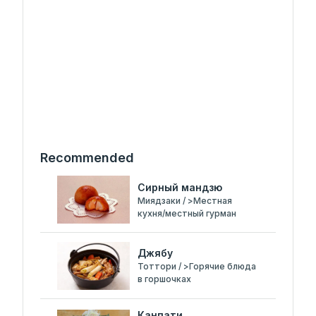
Recommended
Сирный мандзю
Миядзаки / >Местная
кухня/местный гурман
Джябу
Тоттори / >Горячие блюда
в горшочках
Канпати