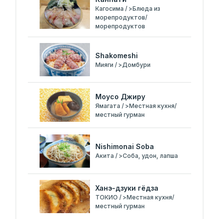
Кагосима / >Блюда из
морепродуктов/
морепродуктов
Shakomeshi
Мияги / >Домбури
Моусо Джиру
Ямагата / >Местная кухня/
местный гурман
Nishimonai Soba
Акита / >Соба, удон, лапша
Ханэ-дзуки гёдза
ТОКИО / >Местная кухня/
местный гурман