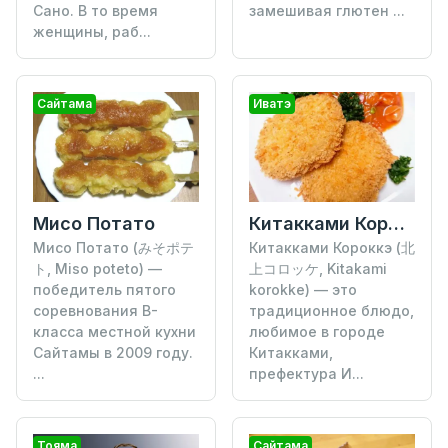
Сано. В то время
замешивая глютен ...
женщины, раб...
Сайтама
Иватэ
Мисо Потато
Китакками Короккэ
Мисо Потато (みそポテ
Китакками Короккэ (北
ト, Miso poteto) —
上コロッケ, Kitakami
победитель пятого
korokke) — это
соревнования B-
традиционное блюдо,
класса местной кухни
любимое в городе
Сайтамы в 2009 году.
Китакками,
...
префектура И...
Тояма
Сайтама