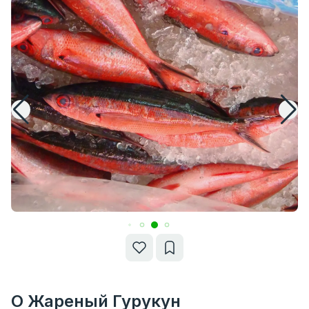
О Жареный Гурукун