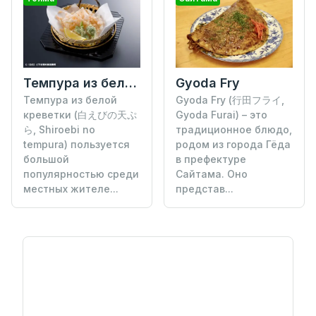
Темпура из белой креветки
Gyoda Fry
Темпура из белой
Gyoda Fry (行田フライ,
креветки (白えびの天ぷ
Gyoda Furai) – это
ら, Shiroebi no
традиционное блюдо,
tempura) пользуется
родом из города Гёда
большой
в префектуре
популярностью среди
Сайтама. Оно
местных жителе...
представ...