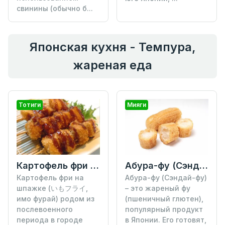
свинины (обычно б...
Японская кухня - Темпура,
жареная еда
Тотиги
Мияги
Картофель фри на шпажке
Абура-фу (Сэндай-фу)
Картофель фри на
Абура-фу (Сэндай-фу)
шпажке (いもフライ,
– это жареный фу
имо фурай) родом из
(пшеничный глютен),
послевоенного
популярный продукт
периода в городе
в Японии. Его готовят,