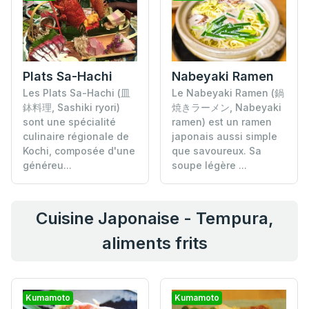
Plats Sa-Hachi
Nabeyaki Ramen
Les Plats Sa-Hachi (皿
Le Nabeyaki Ramen (鍋
鉢料理, Sashiki ryori)
焼きラーメン, Nabeyaki
sont une spécialité
ramen) est un ramen
culinaire régionale de
japonais aussi simple
Kochi, composée d'une
que savoureux. Sa
généreu...
soupe légère ...
Cuisine Japonaise - Tempura,
aliments frits
Kumamoto
Kumamoto