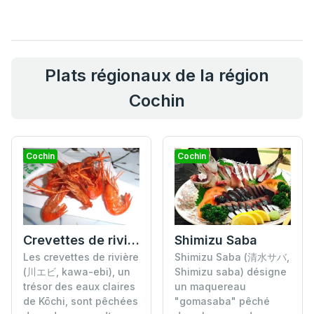
Plats régionaux de la région
Cochin
Cochin
Cochin
Crevettes de rivière (Crevettes à longues pinces)
Shimizu Saba
Les crevettes de rivière
Shimizu Saba (清水サバ,
(川エビ, kawa-ebi), un
Shimizu saba) désigne
trésor des eaux claires
un maquereau
de Kōchi, sont pêchées
"gomasaba" pêché