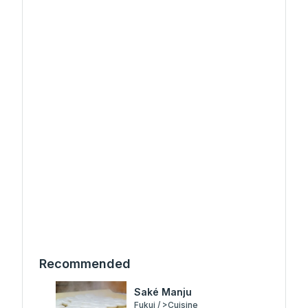
Recommended
Saké Manju
Fukui / >Cuisine