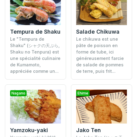
Tempura de Shaku
Salade Chikuwa
Le "Tempura de
Le chikuwa est une
Shaku" (シャクの天ぷら,
pâte de poisson en
Shaku no Tenpura) est
forme de tube, ici
une spécialité culinaire
généreusement farcie
de Kumamoto,
de salade de pommes
appréciée comme un...
de terre, puis frit...
Nagano
Ehime
Yamzoku-yaki
Jako Ten