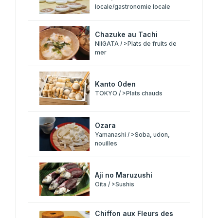
locale/gastronomie locale
Chazuke au Tachi
NIIGATA / >Plats de fruits de
mer
Kanto Oden
TOKYO / >Plats chauds
Ozara
Yamanashi / >Soba, udon,
nouilles
Aji no Maruzushi
Oita / >Sushis
Chiffon aux Fleurs des