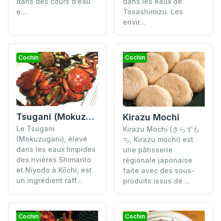
dans des cours d’eau
dans les eaux de
e...
Tosashimizu. Les
envir...
Cochin
Cochin
Tsugani (Mokuzugani)
Kirazu Mochi
Le Tsugani
Kirazu Mochi (きらずも
(Mokuzugani), élevé
ち, Kirazu mochi) est
dans les eaux limpides
une pâtisserie
des rivières Shimanto
régionale japonaise
et Niyodo à Kōchi, est
faite avec des sous-
un ingrédient raff...
produits issus de ...
Cochin
Cochin