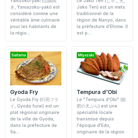
Yamzoku-yaki (山賊焼
Le Jako Ten (じゃこ天,
き, Yamazoku-yaki) est
Jako Ten) est un mets
considéré comme une
traditionnel de la
véritable âme culinaire
région de Nanyo, dans
pour les habitants de
la préfecture d'Ehime. Il
la régio...
est p...
Saitama
Miyazaki
Tempura d'Obi
Gyoda Fry
Le "Tempura d'Obi" (飫
Le Gyoda Fry (行田フラ
肥の天ぷら) est une
イ, Gyoda furai) est un
spécialité locale
plat régional originaire
transmise depuis
de la ville de Gyoda,
l'époque d'Edo,
dans la préfecture de
originaire de la région
Sa...