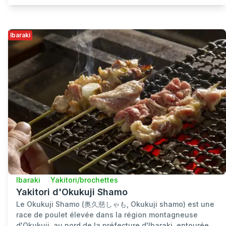
Ibaraki
Ibaraki
Yakitori/brochettes
Yakitori d'Okukuji Shamo
Le Okukuji Shamo (奥久慈しゃも, Okukuji shamo) est une
race de poulet élevée dans la région montagneuse
d'Okukuji, au nord de la préfecture d'Ibaraki, entourée