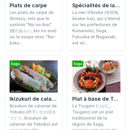
Plats de carpe
Spécialités de la mer d'Ariake
Les plats de carpe de
La mer d'Ariake (有明海,
Shimizu, tels que le
Ariake-kai), qui s'étend
sashimi "Koi no Arai"
sur les préfectures de
(鯉のあらい, koi no arai)
Kumamoto, Saga,
ou la soupe miso "Koi-
Fukuoka et Nagasaki,
koku...
est ali...
Saga
Saga
Ikizukuri de calamar de Yobuko
Plat à base de Tsugani
Ikizukuri de calamar de
Le Tsugani (つがに,
Yobuko (呼子いかの活き
Tsugani) est un plat
づくり, Ikizukuri de
traditionnel de la
calamar de Yobuko) est
région de Saga,