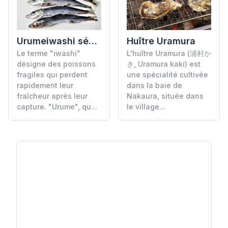
Huître Uramura
Urumeiwashi séché entier
L'huître Uramura (浦村か
Le terme "iwashi"
き, Uramura kaki) est
désigne des poissons
une spécialité cultivée
fragiles qui perdent
dans la baie de
rapidement leur
Nakaura, située dans
fraîcheur après leur
le village...
capture. "Urume", qu...