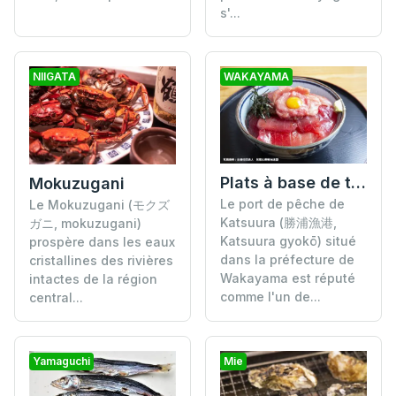
s'...
NIIGATA
WAKAYAMA
Plats à base de thon
Mokuzugani
Le port de pêche de
Le Mokuzugani (モクズ
Katsuura (勝浦漁港,
ガニ, mokuzugani)
Katsuura gyokō) situé
prospère dans les eaux
dans la préfecture de
cristallines des rivières
Wakayama est réputé
intactes de la région
comme l'un de...
central...
Yamaguchi
Mie