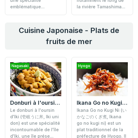
une spécialité
notamment le long de
emblématique...
la rivière Tamashima...
Cuisine Japonaise - Plats de
fruits de mer
Nagasaki
Hyogo
Donburi à l'oursin d'Iki
Ikana Go no Kugi Ni
Le donburi à l'oursin
Ikana Go no Kugi Ni (い
d'Iki (壱岐うに丼, Iki uni
かなごのくぎ煮, Ikana
don) est une spécialité
go no kugi ni) est un
incontournable de l'île
plat traditionnel de la
d'Iki, une île prése...
préfecture de Hyogo. Il