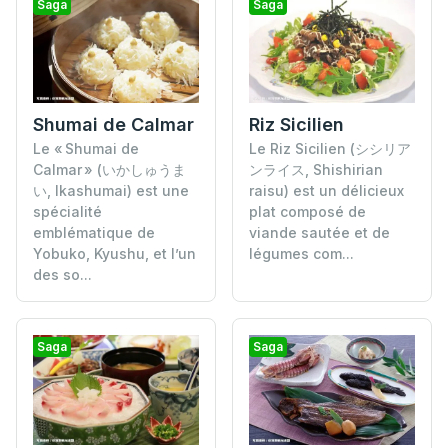
Saga
Saga
Shumai de Calmar
Riz Sicilien
Le « Shumai de
Le Riz Sicilien (シシリア
Calmar » (いかしゅうま
ンライス, Shishirian
い, Ikashumai) est une
raisu) est un délicieux
spécialité
plat composé de
emblématique de
viande sautée et de
Yobuko, Kyushu, et l’un
légumes com...
des so...
Saga
Saga