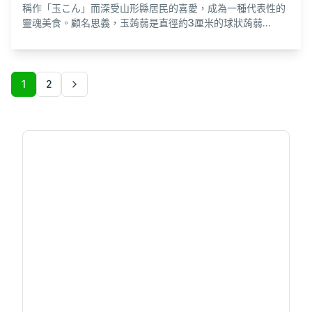
稱作「玉こん」而深受山形縣居民的喜愛，成為一種代表性的
靈魂美食。顧名思義，玉蒟蒻是直徑約3厘米的球狀蒟蒻...
1
2