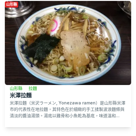
山形縣
山形縣
拉麵
米澤拉麵
米澤拉麵（米沢ラーメン, Yonezawa ramen）是山形縣米澤
市的代表性在地拉麵，其特色在於細緻的手工揉製波浪麵條與
清淡的醬油湯頭。湯底以雞骨和小魚乾為基底，味道溫和...