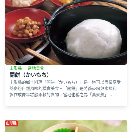
山形縣
當地美食
開餅（かいもち）
山形縣的鄉土料理「開餅（かいもち）」是一道可以盡情享受
蕎麥粉自然風味的樸實美食。「開餅」是將蕎麥粉與水揉和，
製作成像年糕般柔軟的食物，當地也稱之為「蕎麥羹」...
山形縣