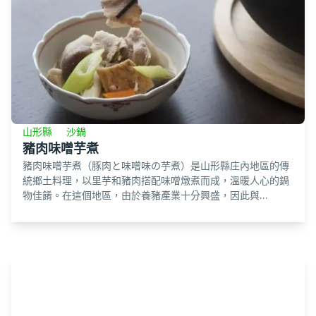
山形縣
沙鍋
豬肉味噌芋煮
豬肉味噌芋煮（豚肉と味噌味の芋煮）是山形縣庄內地區的傳
統鄉土料理，以里芋和豬肉搭配味噌燉煮而成，溫暖人心的鍋
物佳餚。在這個地區，由於養豬產業十分興盛，因此與...