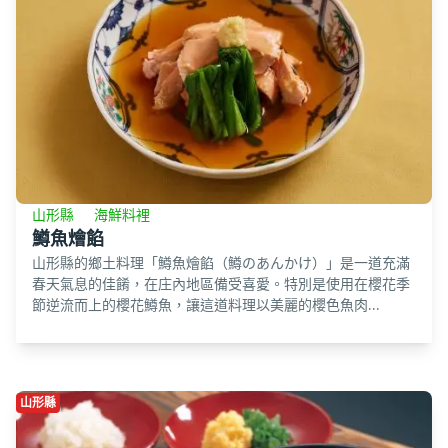
山形縣
海鮮料裡
鱒魚燴餡
山形縣的鄉土料理「鱒魚燴餡（鱒のあんかけ）」是一道充滿
春天氣息的佳餚，在庄內地區備受喜愛。特別是使用在櫻花季
節逆流而上的櫻花鱒魚，讓這道料理以美麗的櫻色魚肉...
山形縣