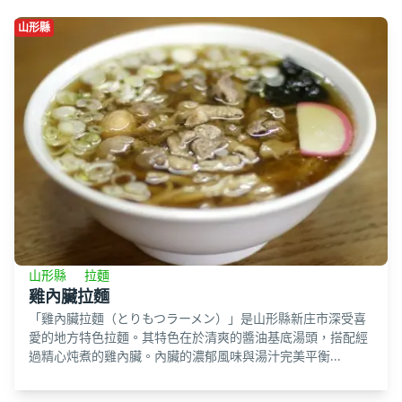
山形縣
山形縣
拉麵
雞內臟拉麵
「雞內臟拉麵（とりもつラーメン）」是山形縣新庄市深受喜
愛的地方特色拉麵。其特色在於清爽的醬油基底湯頭，搭配經
過精心炖煮的雞內臟。內臟的濃郁風味與湯汁完美平衡...