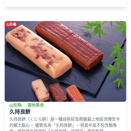
山形縣
山形縣
當地美食
久持良餅
久持良餅（くじら餅）是一種自新莊及周邊最上地區流傳至今
的鄉土點心。 儘管名為「久持良餅」，但其中並不包含鯨魚