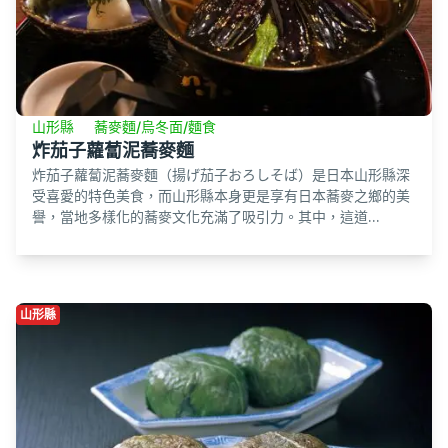
山形縣
蕎麥麵/烏冬面/麵食
炸茄子蘿蔔泥蕎麥麵
炸茄子蘿蔔泥蕎麥麵（揚げ茄子おろしそば）是日本山形縣深
受喜愛的特色美食，而山形縣本身更是享有日本蕎麥之鄉的美
譽，當地多樣化的蕎麥文化充滿了吸引力。其中，這道...
山形縣