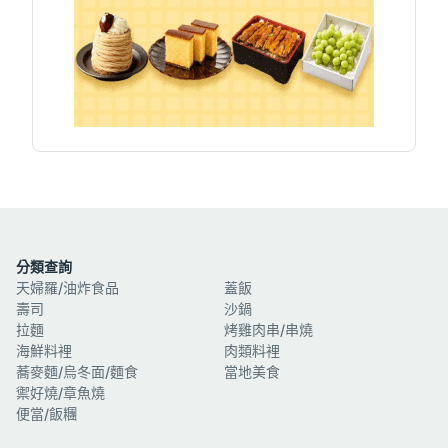
分類查詢
天婦羅/油炸食品
蓋飯
壽司
沙鍋
拉麵
烤雞肉串/串燒
海鮮料裡
肉類料裡
蕎麥麵/烏冬面/麵食
當地美食
禦好燒/章魚燒
便當/飯糰