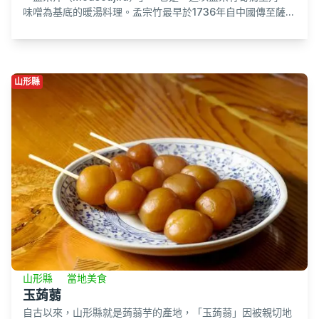
味噌為基底的暖湯料理。孟宗竹最早於1736年自中國傳至薩...
山形縣
山形縣
當地美食
玉蒟蒻
自古以來，山形縣就是蒟蒻芋的產地，「玉蒟蒻」因被親切地