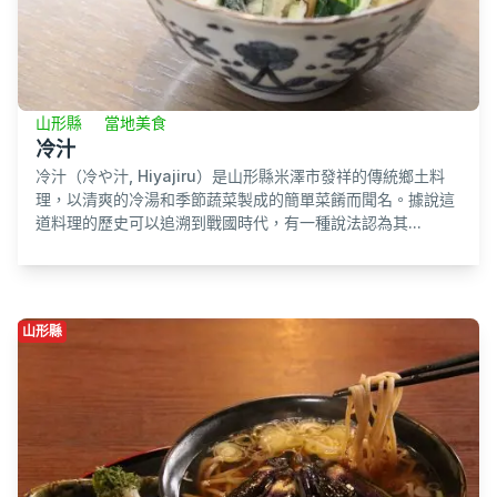
山形縣
當地美食
冷汁
冷汁（冷や汁, Hiyajiru）是山形縣米澤市發祥的傳統鄉土料
理，以清爽的冷湯和季節蔬菜製成的簡單菜餚而聞名。據說這
道料理的歷史可以追溯到戰國時代，有一種說法認為其...
山形縣