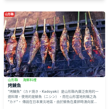
山形縣
山形縣
海鮮料裡
烤鰊魚
“烤鰊魚”（カド焼き，Kadoyaki）是山形縣內廣泛食用的一
道料理，使用的是鯡魚（ニシン），而在山形當地則稱之為
“カド”。 傳說在日本東北地區，由於鯡魚在產卵時湧向家...