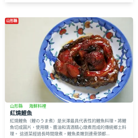
山形縣
山形縣
海鮮料裡
紅燒鯉魚
紅燒鯉魚（鯉のうま煮）是米澤最具代表性的鯉魚料理。將鯉
魚切成圓片，使用糖、醬油和清酒精心燉煮而成的傳統鄉土料
理。 這道菜經過長時間燉煮，鯉魚柔嫩到連骨頭都...