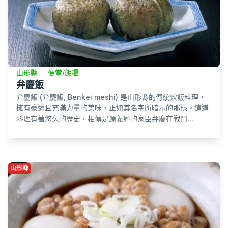
山形縣
便當/飯糰
弁慶飯
弁慶飯 (弁慶飯, Benkei meshi) 是山形縣的傳統炊飯料理，
擁有豪邁且充滿力量的美味，正如其名字所暗示的那樣。這道
料理有著悠久的歷史，相傳是源義經的家臣弁慶在戰鬥...
山形縣