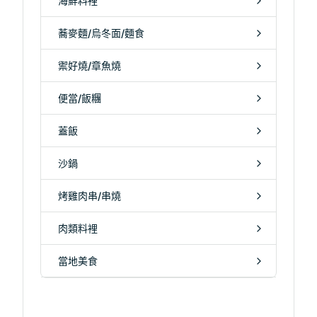
海鮮料裡
蕎麥麵/烏冬面/麵食
禦好燒/章魚燒
便當/飯糰
蓋飯
沙鍋
烤雞肉串/串燒
肉類料裡
當地美食