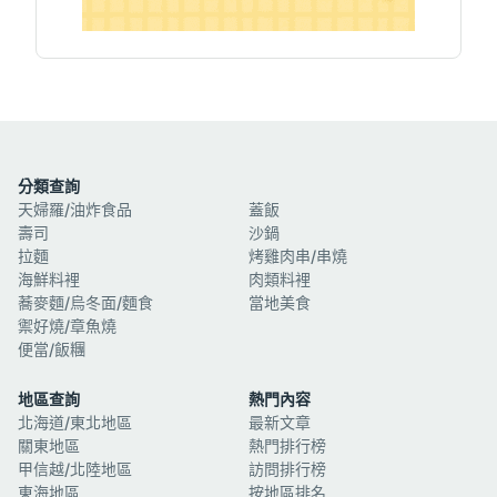
分類查詢
天婦羅/油炸食品
蓋飯
壽司
沙鍋
拉麵
烤雞肉串/串燒
海鮮料裡
肉類料裡
蕎麥麵/烏冬面/麵食
當地美食
禦好燒/章魚燒
便當/飯糰
地區查詢
熱門內容
北海道/東北地區
最新文章
關東地區
熱門排行榜
甲信越/北陸地區
訪問排行榜
東海地區
按地區排名