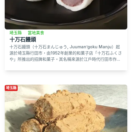
埼玉縣
當地美食
十万石饅頭
十万石饅頭（十万石まんじゅう, Juuman’goku Manju）起
源於埼玉縣行田市，由1952年創業的和菓子店「十万石ふくさ
や」所推出的招牌和菓子。其名稱來源於江戶時代行田市作...
埼玉縣