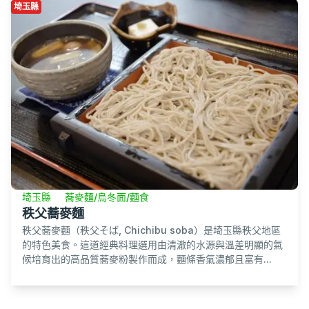
埼玉縣
埼玉縣
蕎麥麵/烏冬面/麵食
秩父蕎麥麵
秩父蕎麥麵（秩父そば, Chichibu soba）是埼玉縣秩父地區
的特色美食。這道經典料理選用由清澈的水源與溫差明顯的氣
候培育出的高品質蕎麥粉製作而成，麵條香氣濃郁且富有...