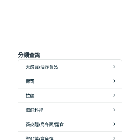
分類查詢
天婦羅/油炸食品
壽司
拉麵
海鮮料裡
蕎麥麵/烏冬面/麵食
禦好燒/章魚燒