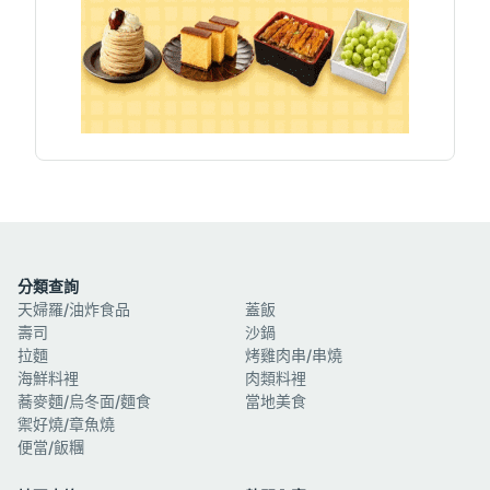
分類查詢
天婦羅/油炸食品
蓋飯
壽司
沙鍋
拉麵
烤雞肉串/串燒
海鮮料裡
肉類料裡
蕎麥麵/烏冬面/麵食
當地美食
禦好燒/章魚燒
便當/飯糰