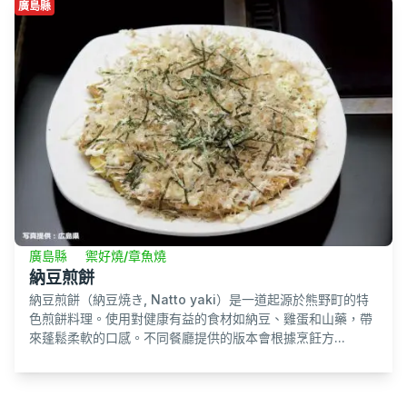
廣島縣
廣島縣
禦好燒/章魚燒
納豆煎餅
納豆煎餅（納豆焼き, Natto yaki）是一道起源於熊野町的特
色煎餅料理。使用對健康有益的食材如納豆、雞蛋和山藥，帶
來蓬鬆柔軟的口感。不同餐廳提供的版本會根據烹飪方...