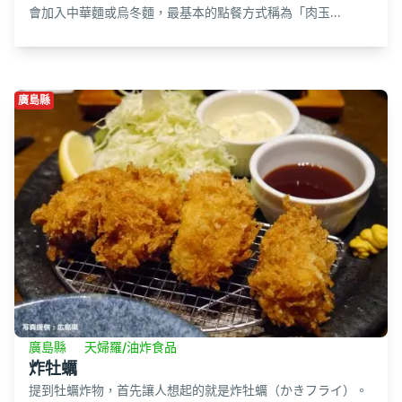
會加入中華麵或烏冬麵，最基本的點餐方式稱為「肉玉...
廣島縣
廣島縣
天婦羅/油炸食品
炸牡蠣
提到牡蠣炸物，首先讓人想起的就是炸牡蠣（かきフライ）。