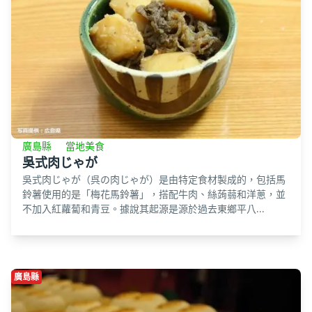
廣島縣
當地美食
吳式肉じゃが
吳式肉じゃが（呉の肉じゃが）是由特定食材製成的，包括馬
鈴薯使用的是「梅花馬鈴薯」，搭配牛肉、絲蒟蒻和洋蔥，並
不加入紅蘿蔔和青豆。據說其起源是源於過去東鄉平八...
廣島縣