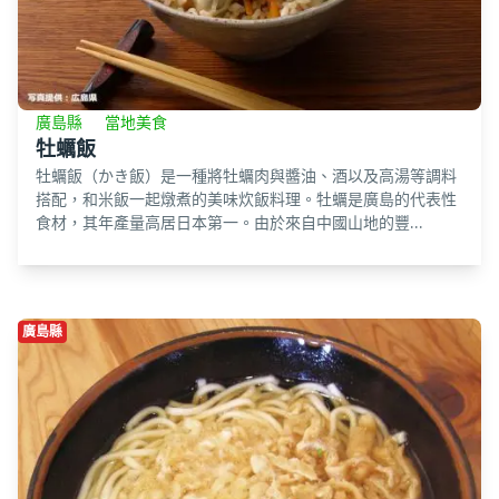
廣島縣
當地美食
牡蠣飯
牡蠣飯（かき飯）是一種將牡蠣肉與醬油、酒以及高湯等調料
搭配，和米飯一起燉煮的美味炊飯料理。牡蠣是廣島的代表性
食材，其年產量高居日本第一。由於來自中國山地的豐...
廣島縣