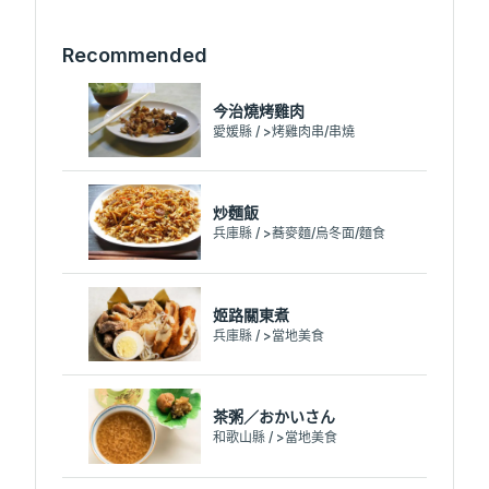
Recommended
今治燒烤雞肉
愛媛縣 / >烤雞肉串/串燒
炒麵飯
兵庫縣 / >蕎麥麵/烏冬面/麵食
姬路關東煮
兵庫縣 / >當地美食
茶粥／おかいさん
和歌山縣 / >當地美食