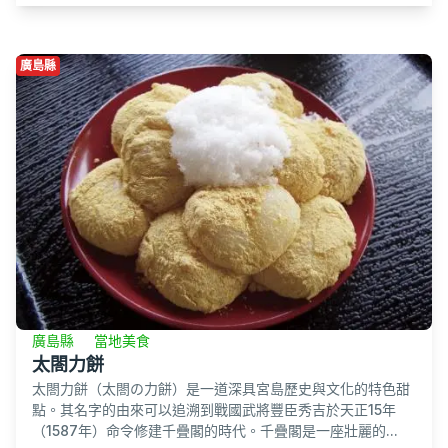
廣島縣
廣島縣
當地美食
太閤力餅
太閤力餅（太閤の力餅）是一道深具宮島歷史與文化的特色甜
點。其名字的由來可以追溯到戰國武將豐臣秀吉於天正15年
（1587年）命令修建千疊閣的時代。千疊閣是一座壯麗的...