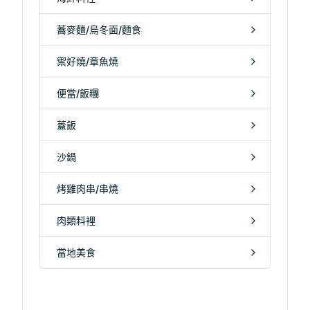
蕎麥麵/烏冬面/麵食
禦好燒/章魚燒
便當/飯糰
蓋飯
沙鍋
烤雞肉串/串燒
肉類料裡
當地美食