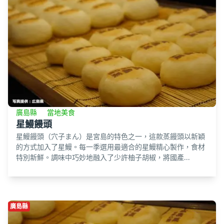
廣島縣
當地美食
星鰻饅頭
星鰻饅頭（穴子まん）是宮島的特色之一，這款蒸饅頭以新穎
的方式加入了星鰻。每一季選用最適合的星鰻精心製作，食材
特別新鮮。調味中巧妙地融入了少許柚子胡椒，將國產...
廣島縣