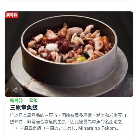
廣島縣
廣島縣
蓋飯
三原章魚飯
位於日本廣島縣的三原市，因擁有眾多島嶼、潮流和岩場等自
然條件，非常適合章魚的生長，因此被譽為章魚的名產地之
一。 三原章魚飯（三原のたこめし, Mihara no Takom...