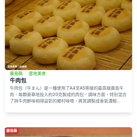
廣島縣
當地美食
牛肉包
牛肉包（牛まん）是一種使用了A4至A5等級的最高級廣島牛
肉，每顆豪華地投入約20克製成的肉包。調味方面，特別混合
了與牛肉鮮味相得益彰的鄉村味噌，將其調製成香氣濃郁...
廣島縣