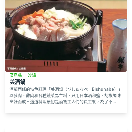
廣島縣
沙鍋
美酒鍋
酒都西條的特色料理「美酒鍋（びしゅなべ，Bishunabe）」
以豬肉、雞肉和各種蔬菜為主料，只用日本酒和鹽、胡椒調味
烹飪而成。這道料理最初是酒窖工人們的員工餐，為了不...