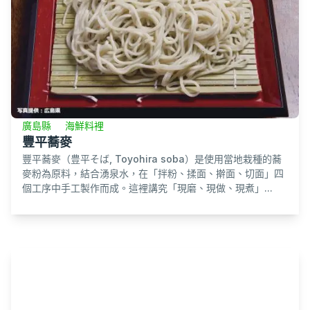
廣島縣
海鮮料裡
豐平蕎麥
豐平蕎麥（豊平そば, Toyohira soba）是使用當地栽種的蕎
麥粉為原料，結合湧泉水，在「拌粉、揉面、擀面、切面」四
個工序中手工製作而成。這裡講究「現磨、現做、現煮」...