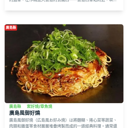
廣島縣
廣島縣
禦好燒/章魚燒
廣島風御好燒
廣島風御好燒（広島風お好み焼）は將麵糊、捲心菜等蔬菜、
肉類和雞蛋等食材層層堆疊烤製而成的一道經典料理。通常還