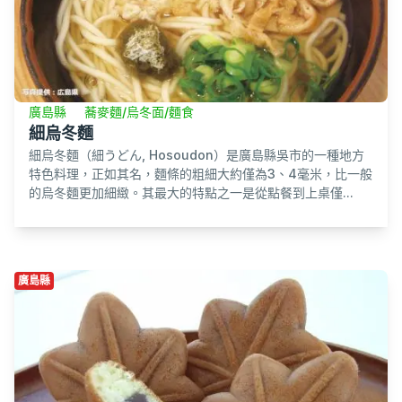
廣島縣
蕎麥麵/烏冬面/麵食
細烏冬麵
細烏冬麵（細うどん, Hosoudon）是廣島縣吳市的一種地方
特色料理，正如其名，麵條的粗細大約僅為3、4毫米，比一般
的烏冬麵更加細緻。其最大的特點之一是從點餐到上桌僅...
廣島縣