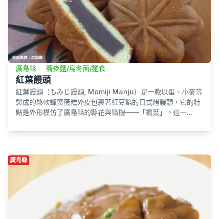
廣島縣
蕎麥麵/烏冬面/麵食
紅葉饅頭
紅葉饅頭（もみじ饅頭, Momiji Manju）是一款以蛋、小麥等
製成的鬆軟蜂蜜蛋糕外皮包裹著紅豆餡的日式烤饅頭，它的特
點是外形模仿了廣島縣的縣花與縣樹——「楓葉」。這一...
廣島縣