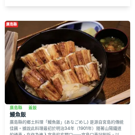
廣島縣
廣島縣
蓋飯
鰻魚飯
廣島縣的鄉土料理「鰻魚飯」(あなごめし) 是源自宮島的傳統
佳餚。據說此料理最初於明治34年（1901年）隨著山陽鐵道
的通車，在作為進入宮島的玄關口——宮島口車站附近，以...