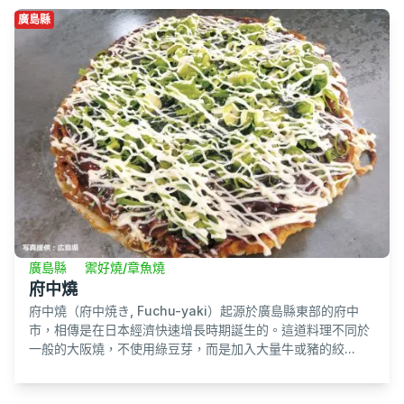
廣島縣
廣島縣
禦好燒/章魚燒
府中燒
府中燒（府中焼き, Fuchu-yaki）起源於廣島縣東部的府中
市，相傳是在日本經濟快速增長時期誕生的。這道料理不同於
一般的大阪燒，不使用綠豆芽，而是加入大量牛或豬的絞...