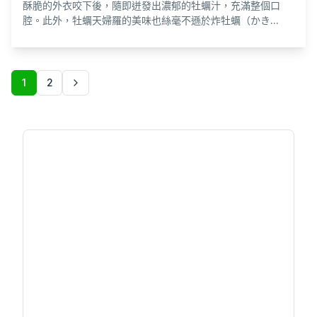
酥脆的外衣咬下後，隨即迸發出濃郁的牡蠣汁，充滿整個口
腔。此外，牡蠣天婦羅的美味也絲毫不遜於炸牡蠣（かき...
1
2