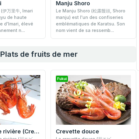
i
Manju Shoro
i (伊万里牛, Imari
Le Manju Shoro (松露饅頭, Shoro
gyu de haute
manju) est l'un des confiseries
re d'Imari, élevé
emblématiques de Karatsu. Son
nement n...
nom vient de sa ressemb...
Plats de fruits de mer
Fukui
Crevettes de rivière (Crevettes à longues pinces)
Crevette douce
e rivière (川エビ,
La crevette douce (甘エビ,