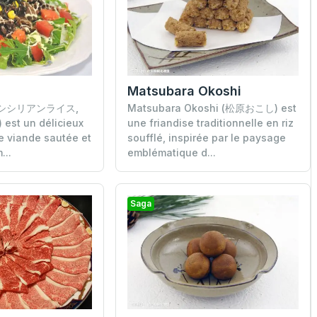
Matsubara Okoshi
en (シシリアンライス,
Matsubara Okoshi (松原おこし) est
) est un délicieux
une friandise traditionnelle en riz
e viande sautée et
soufflé, inspirée par le paysage
...
emblématique d...
Saga