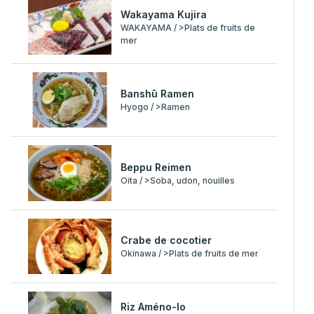
Wakayama Kujira
WAKAYAMA / >Plats de fruits de
mer
Banshū Ramen
Hyogo / >Ramen
Beppu Reimen
Oita / >Soba, udon, nouilles
Crabe de cocotier
Okinawa / >Plats de fruits de mer
Riz Améno-Io