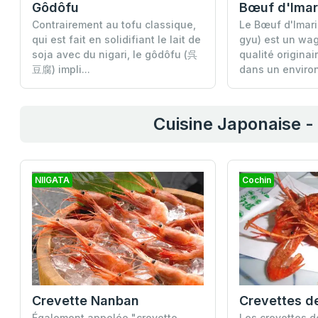
Gôdôfu
Bœuf d'Imar
Contrairement au tofu classique,
Le Bœuf d'Imar
qui est fait en solidifiant le lait de
gyu) est un wa
soja avec du nigari, le gôdôfu (呉
qualité originai
豆腐) impli...
dans un environ
Cuisine Japonaise - 
NIIGATA
Cochin
Crevette Nanban
Également appelée "crevette
Les crevettes d