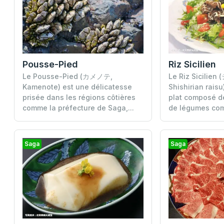
Pousse-Pied
Riz Sicilien
Le Pousse-Pied (カメノテ,
Le Riz Sicili
Kamenote) est une délicatesse
Shishirian raisu
prisée dans les régions côtières
plat composé d
comme la préfecture de Saga,...
de légumes com
Saga
Saga