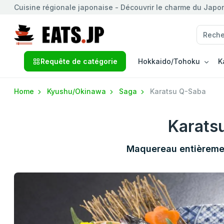
Cuisine régionale japonaise - Découvrir le charme du Japon 
Requête de catégorie
Hokkaido/Tohoku
K
Home
Kyushu/Okinawa
Saga
Karatsu Q-Saba
Karats
Maquereau entièremen