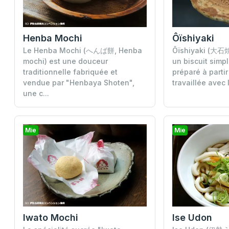
Henba Mochi
Ôïshiyaki
Le Henba Mochi (へんば餅, Henba
Ôïshiyaki (大石焼,
mochi) est une douceur
un biscuit simpl
traditionnelle fabriquée et
préparé à parti
vendue par "Henbaya Shoten",
travaillée avec 
une c...
Mie
Mie
Iwato Mochi
Ise Udon