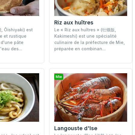
Riz aux huîtres
 Ôïshiyaki) est
Le « Riz aux huîtres » (牡蠣飯,
e et rustique
Kakimeshi) est une spécialité
r d'une pâte
culinaire de la préfecture de Mie,
l'eau des...
préparée en combinan...
Mie
Langouste d'Ise