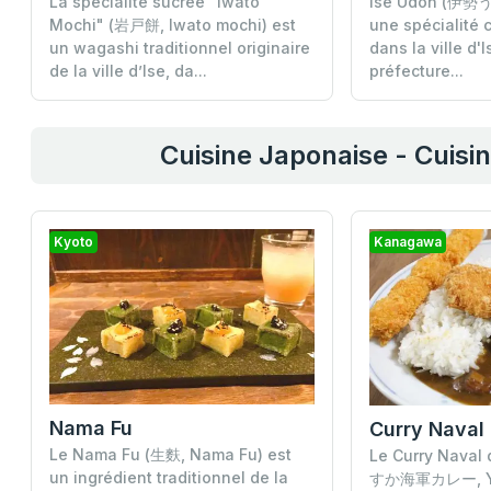
La spécialité sucrée "Iwato
Ise Udon (伊勢う
Mochi" (岩戸餅, Iwato mochi) est
une spécialité 
un wagashi traditionnel originaire
dans la ville d'
de la ville d’Ise, da...
préfecture...
Cuisine Japonaise - Cuisi
Kyoto
Kanagawa
Nama Fu
Curry Naval
Le Nama Fu (生麩, Nama Fu) est
Le Curry Naval
un ingrédient traditionnel de la
すか海軍カレー, Yo