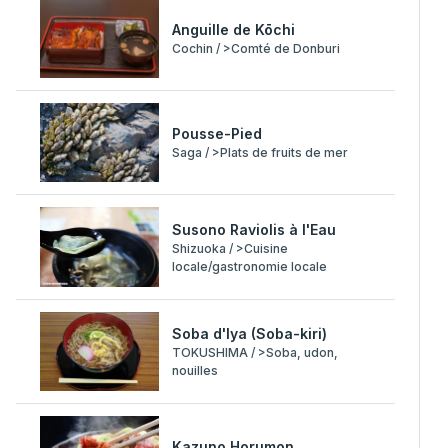
Anguille de Kōchi
Cochin / >Comté de Donburi
Pousse-Pied
Saga / >Plats de fruits de mer
Susono Raviolis à l'Eau
Shizuoka / >Cuisine
locale/gastronomie locale
Soba d'Iya (Soba-kiri)
TOKUSHIMA / >Soba, udon,
nouilles
Kazuno Horumon