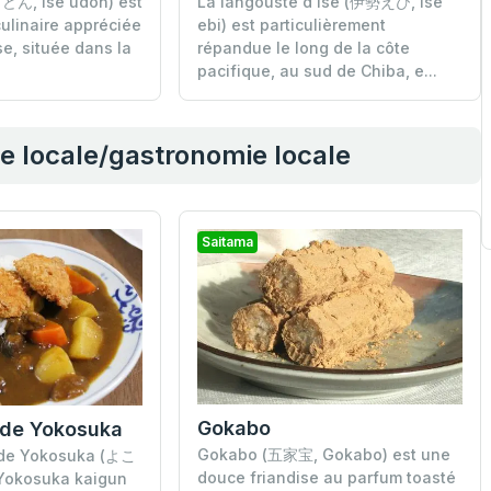
La langouste d'Ise (伊勢えび, Ise
どん, Ise udon) est
ebi) est particulièrement
culinaire appréciée
répandue le long de la côte
Ise, située dans la
pacifique, au sud de Chiba, e...
ne locale/gastronomie locale
Saitama
Gokabo
 de Yokosuka
Gokabo (五家宝, Gokabo) est une
 de Yokosuka (よこ
douce friandise au parfum toasté
kosuka kaigun