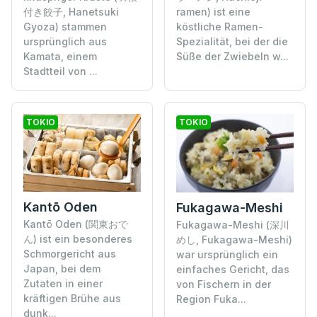
付き餃子, Hanetsuki
ramen) ist eine
Gyoza) stammen
köstliche Ramen-
ursprünglich aus
Spezialität, bei der die
Kamata, einem
Süße der Zwiebeln w...
Stadtteil von ...
TOKIO
TOKIO
Kantō Oden
Fukagawa-Meshi
Kantō Oden (関東おで
Fukagawa-Meshi (深川
ん) ist ein besonderes
めし, Fukagawa-Meshi)
Schmorgericht aus
war ursprünglich ein
Japan, bei dem
einfaches Gericht, das
Zutaten in einer
von Fischern in der
kräftigen Brühe aus
Region Fuka...
dunk...