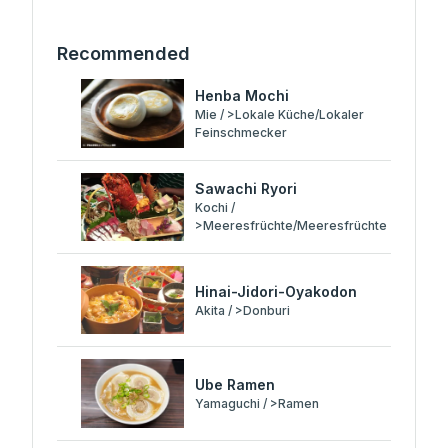
Recommended
Henba Mochi
Mie / >Lokale Küche/Lokaler
Feinschmecker
Sawachi Ryori
Kochi /
>Meeresfrüchte/Meeresfrüchte
Hinai-Jidori-Oyakodon
Akita / >Donburi
Ube Ramen
Yamaguchi / >Ramen