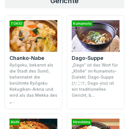
Gerichte
TOKIO
Kumamoto
Chanko-Nabe
Dago-Suppe
Ryōgoku, bekannt als
„Dago“ ist das Wort für
die Stadt des Sumō,
„Klöße“ im Kumamoto-
beheimatet die
Dialekt. Dago-Suppe
berühmte Ryōgoku
(だご汁, Dago-jiru) ist
Kokugikan-Arena und
ein traditionelles
wird als das Mekka des
Gericht, b...
„...
Aichi
Hiroshima