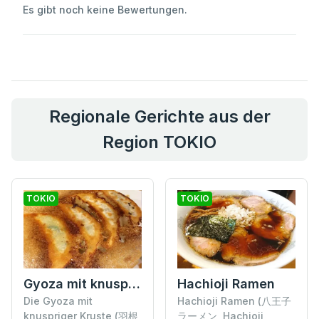
Es gibt noch keine Bewertungen.
Regionale Gerichte aus der
Region TOKIO
TOKIO
TOKIO
Gyoza mit knuspriger Kruste
Hachioji Ramen
Die Gyoza mit
Hachioji Ramen (八王子
knuspriger Kruste (羽根
ラーメン, Hachioji