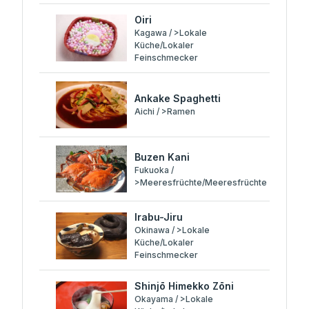
Oiri
Kagawa / >Lokale
Küche/Lokaler
Feinschmecker
Ankake Spaghetti
Aichi / >Ramen
Buzen Kani
Fukuoka /
>Meeresfrüchte/Meeresfrüchte
Irabu-Jiru
Okinawa / >Lokale
Küche/Lokaler
Feinschmecker
Shinjō Himekko Zōni
Okayama / >Lokale