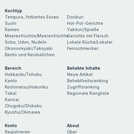
Kochtyp
Tempura, frittiertes Essen
Donburi
Sushi
Hot-Pot-Gerichte
Ramen
Yakitori/Spieße
Meeresfrüchte/Meeresfrüchte
Gerichte mit Fleisch
Soba, Udon, Nudeln
Lokale Küche/Lokaler
Okonomiyaki/Takoyaki
Feinschmecker
Bento und Reisbällchen
Bereich
Beliebte Inhalte
Hokkaido/Tohoku
Neue Artikel
Kanto
Beliebtheitsranking
Koshinetsu/Hokuriku
Zugriffsranking
Tokai
Regionale Rangliste
Kansai
Chugoku/Shikoku
Kyushu/Okinawa
Konto
About
Registrieren
Über