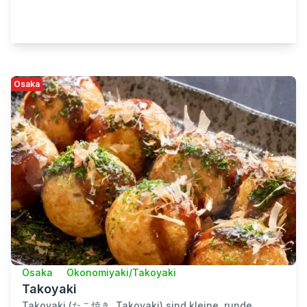
Osaka
Osaka
Okonomiyaki/Takoyaki
Takoyaki
Takoyaki (たこ焼き, Takoyaki) sind kleine, runde