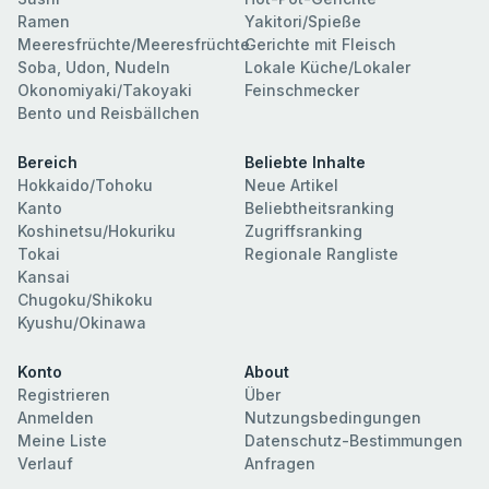
Ramen
Yakitori/Spieße
Meeresfrüchte/Meeresfrüchte
Gerichte mit Fleisch
Soba, Udon, Nudeln
Lokale Küche/Lokaler
Okonomiyaki/Takoyaki
Feinschmecker
Bento und Reisbällchen
Bereich
Beliebte Inhalte
Hokkaido/Tohoku
Neue Artikel
Kanto
Beliebtheitsranking
Koshinetsu/Hokuriku
Zugriffsranking
Tokai
Regionale Rangliste
Kansai
Chugoku/Shikoku
Kyushu/Okinawa
Konto
About
Registrieren
Über
Anmelden
Nutzungsbedingungen
Meine Liste
Datenschutz-Bestimmungen
Verlauf
Anfragen