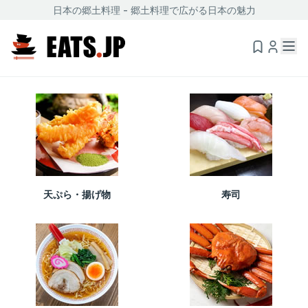
日本の郷土料理 - 郷土料理で広がる日本の魅力
天ぷら・揚げ物
寿司