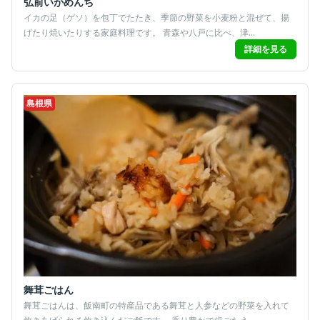
弘前いがめんち
イカの足（ゲソ）を包丁でたたき、季節の野菜を小麦粉と混ぜて、揚
げたり焼いたりする家庭料理です。 青森や八戸に比べ、津...
詳細を見る
島根県
舞茸ごはん
舞茸ごはんは、飯南町の特産品である舞茸と人参などの野菜を入れて