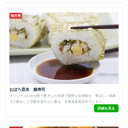
福井県
おぼろ昆布 鯖寿司
オリジナルの合せ酢で酢〆した肉厚で新鮮な近海鯖を、香ばしい胡麻
入り酢めしと甘酢生姜の上に乗せ、北海道産真昆布でぐるり...
詳細を見る