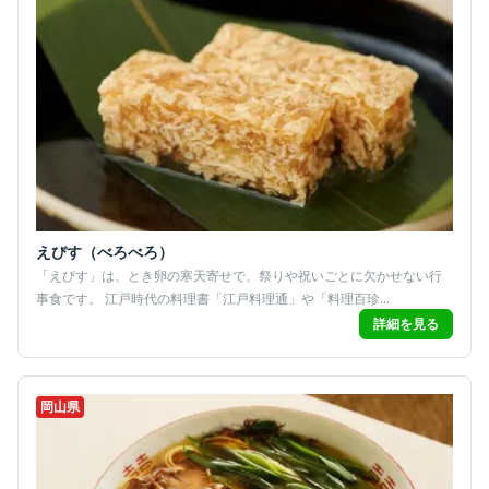
えびす（べろべろ）
「えびす」は、とき卵の寒天寄せで、祭りや祝いごとに欠かせない行
事食です。 江戸時代の料理書「江戸料理通」や「料理百珍...
詳細を見る
岡山県