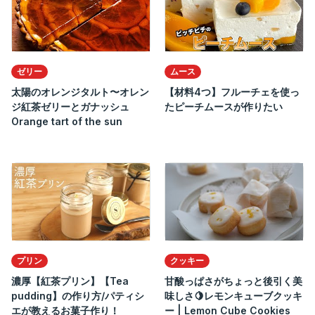
ゼリー
ムース
太陽のオレンジタルト〜オレン
【材料4つ】フルーチェを使っ
ジ紅茶ゼリーとガナッシュ
たピーチムースが作りたい
Orange tart of the sun
プリン
クッキー
濃厚【紅茶プリン】【Tea
甘酸っぱさがちょっと後引く美
pudding】の作り方/パティシ
味しさ🍋レモンキューブクッキ
エが教えるお菓子作り！
ー | Lemon Cube Cookies