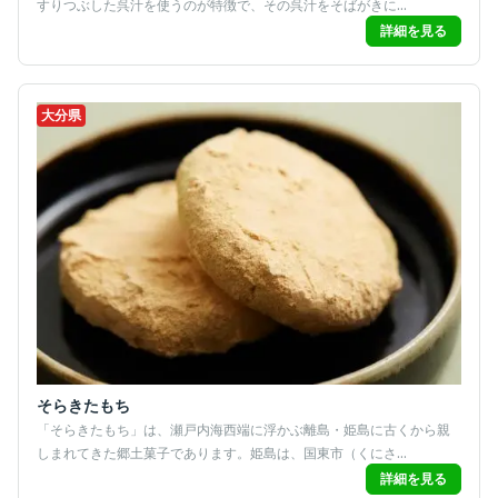
すりつぶした呉汁を使うのが特徴で、その呉汁をそばがきに...
詳細を見る
大分県
そらきたもち
「そらきたもち」は、瀬戸内海西端に浮かぶ離島・姫島に古くから親
しまれてきた郷土菓子であります。姫島は、国東市（くにさ...
詳細を見る