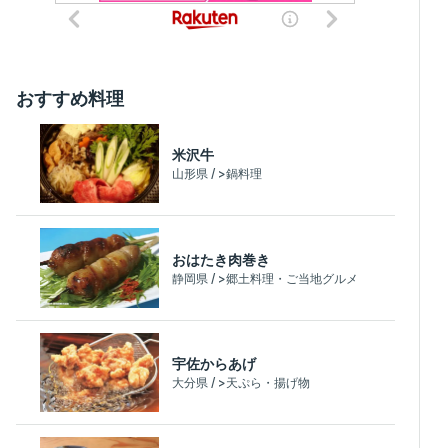
おすすめ料理
米沢牛
山形県 / >鍋料理
おはたき肉巻き
静岡県 / >郷土料理・ご当地グルメ
宇佐からあげ
大分県 / >天ぷら・揚げ物