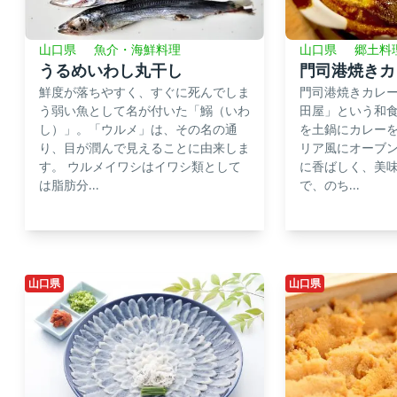
山口県
郷土料
山口県
魚介・海鮮料理
門司港焼きカ
うるめいわし丸干し
門司港焼きカレ
鮮度が落ちやすく、すぐに死んでしま
田屋」という和
う弱い魚として名が付いた「鰯（いわ
を土鍋にカレー
し）」。「ウルメ」は、その名の通
リア風にオーブ
り、目が潤んで見えることに由来しま
に香ばしく、美
す。 ウルメイワシはイワシ類として
で、のち...
は脂肪分...
山口県
山口県