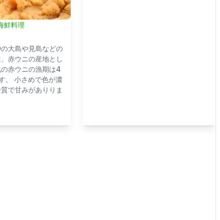
海鮮料理
沖の大島や見島などの
は、赤ウニの産地とし
気の赤ウニの漁期は4
す。 小さめで色が濃
身質で甘みがありりま