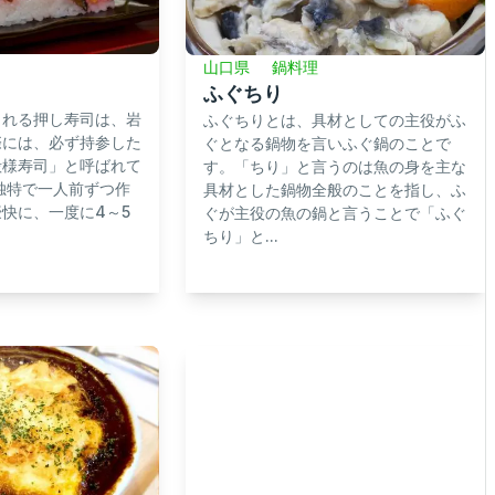
山口県
鍋料理
ふぐちり
られる押し寿司は、岩
ふぐちりとは、具材としての主役がふ
際には、必ず持参した
ぐとなる鍋物を言いふぐ鍋のことで
殿様寿司」と呼ばれて
す。「ちり」と言うのは魚の身を主な
独特で一人前ずつ作
具材とした鍋物全般のことを指し、ふ
快に、一度に4～5
ぐが主役の魚の鍋と言うことで「ふぐ
ちり」と...