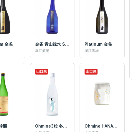
um 金雀
金雀 青山緑水 SeizanRyokusui
Platinum 金雀
堀江酒場
堀江酒場
山口県
山口県
吟醸
Ohmine3粒 冬のおとずれ
Ohmine HANABI CUP