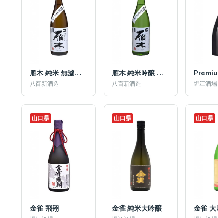
雁木 純米 無濾過 槽出 あらばしり
雁木 純米吟醸 無濾過 槽出あらばしり
Premi
八百新酒造
八百新酒造
堀江酒場
山口県
山口県
山口県
金雀 飛翔
金雀 純米大吟醸
金雀 大