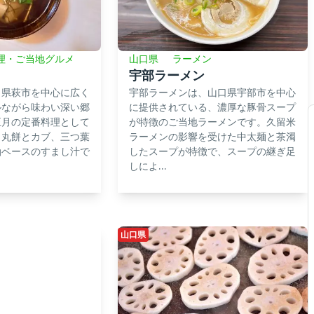
理・ご当地グルメ
山口県
ラーメン
宇部ラーメン
口県萩市を中心に広く
宇部ラーメンは、山口県宇部市を中心
ルながら味わい深い郷
に提供されている、濃厚な豚骨スープ
正月の定番料理として
が特徴のご当地ラーメンです。久留米
、丸餅とカブ、三つ葉
ラーメンの影響を受けた中太麺と茶濁
油ベースのすまし汁で
したスープが特徴で、スープの継ぎ足
しによ...
山口県