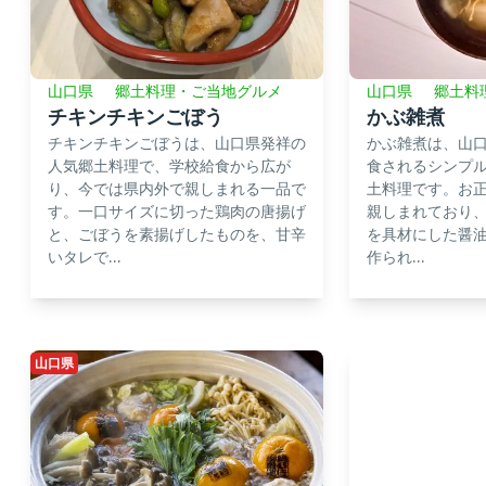
山口県
郷土料理・ご当地グルメ
山口県
郷土料
チキンチキンごぼう
かぶ雑煮
チキンチキンごぼうは、山口県発祥の
かぶ雑煮は、山
人気郷土料理で、学校給食から広が
食されるシンプ
り、今では県内外で親しまれる一品で
土料理です。お
す。一口サイズに切った鶏肉の唐揚げ
親しまれており
と、ごぼうを素揚げしたものを、甘辛
を具材にした醤
いタレで...
作られ...
山口県