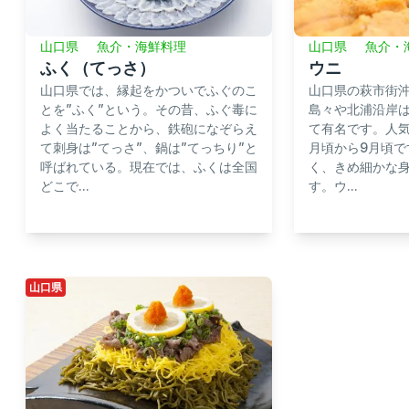
山口県
魚介・海鮮料理
山口県
魚介・
ふく（てっさ）
ウニ
山口県では、縁起をかついでふぐのこ
山口県の萩市街
とを”ふく”という。その昔、ふぐ毒に
島々や北浦沿岸
よく当たることから、鉄砲になぞらえ
て有名です。人
て刺身は”てっさ”、鍋は”てっちり”と
月頃から9月頃で
呼ばれている。現在では、ふくは全国
く、きめ細かな
どこで...
す。ウ...
山口県