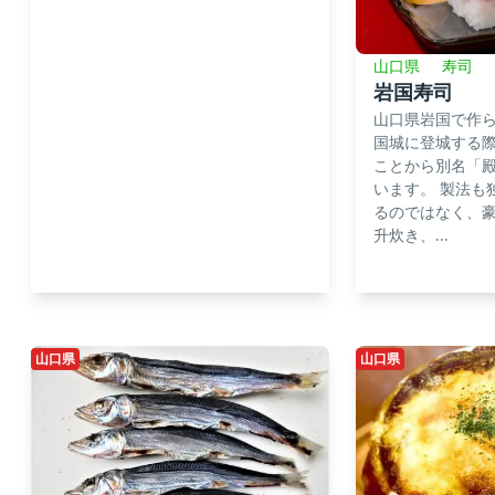
山口県
寿司
岩国寿司
山口県岩国で作
国城に登城する
ことから別名「
います。 製法も
るのではなく、豪
升炊き、...
山口県
山口県