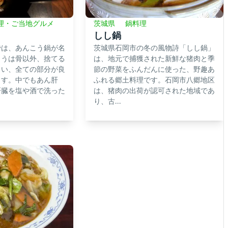
茨城県
鍋料理
理・ご当地グルメ
しし鍋
茨城県石岡市の冬の風物詩「しし鍋」
では、あんこう鍋が名
は、地元で捕獲された新鮮な猪肉と季
こうは骨以外、捨てる
節の野菜をふんだんに使った、野趣あ
らい、全ての部分が良
ふれる郷土料理です。石岡市八郷地区
ます。中でもあん肝
は、猪肉の出荷が認可された地域であ
肝臓を塩や酒で洗った
り、古...