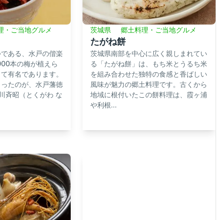
茨城県
郷土料理・ご当地グルメ
理・ご当地グルメ
たがね餅
茨城県南部を中心に広く親しまれてい
つである、水戸の偕楽
る「たがね餅」は、もち米とうるち米
000本の梅が植えら
を組み合わせた独特の食感と香ばしい
して有名であります。
風味が魅力の郷土料理です。古くから
くったのが、水戸藩徳
地域に根付いたこの餅料理は、霞ヶ浦
川斉昭（とくがわ な
や利根...