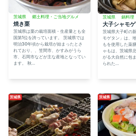
茨城県
郷土料理・ご当地グルメ
茨城県
鍋料理
焼き栗
大子シャモゲ
茨城県は栗の栽培面積・生産量とも全
茨城県大子町の
国第1位を誇っています。 茨城県では
モゲタン」は、
明治30年頃から栽培が始まったとさ
もを使用した薬
れており、、笠間市、かすみがうら
ゃもは、茨城県
市、石岡市などが主な産地となってい
がる大自然に包
ます。 秋...
られた...
茨城県
茨城県