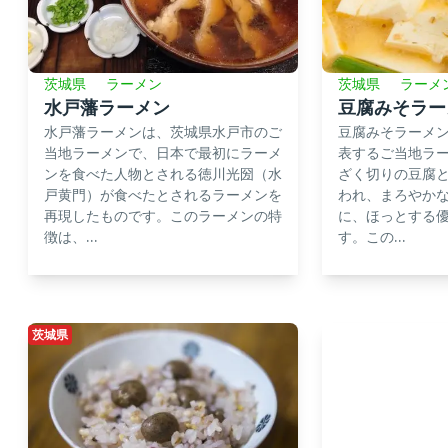
茨城県
ラーメン
茨城県
ラーメ
水戸藩ラーメン
豆腐みそラー
水戸藩ラーメンは、茨城県水戸市のご
豆腐みそラーメ
当地ラーメンで、日本で最初にラーメ
表するご当地ラ
ンを食べた人物とされる徳川光圀（水
ざく切りの豆腐
戸黄門）が食べたとされるラーメンを
われ、まろやか
再現したものです。このラーメンの特
に、ほっとする
徴は、...
す。この...
茨城県