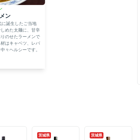
ン
メン
代に誕生したご当地
でしめた太麺に、甘辛
ぷりのせたラーメンで
具材はキャベツ、レバ
、中々ヘルシーです。
茨城県
茨城県