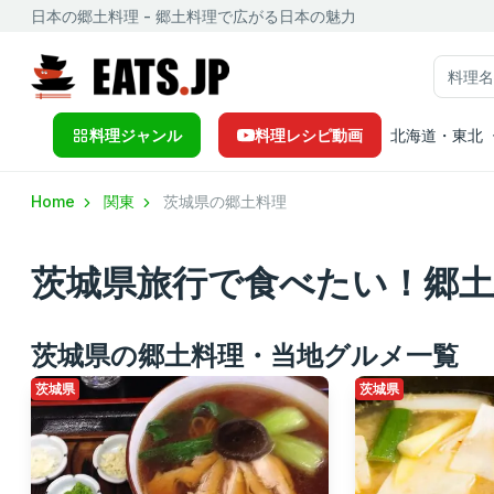
日本の郷土料理 - 郷土料理で広がる日本の魅力
料理ジャンル
料理レシピ動画
北海道・東北
Home
関東
茨城県の郷土料理
茨城県旅行で食べたい！郷
茨城県の郷土料理・当地グルメ一覧
茨城県
茨城県