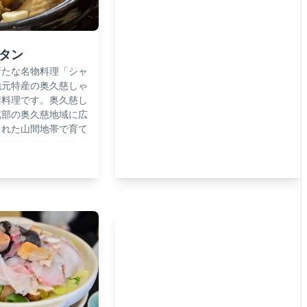
タン
新たな名物料理「シャ
地元特産の奥久慈しゃ
膳料理です。奥久慈し
北部の奥久慈地域に広
まれた山間地帯で育て