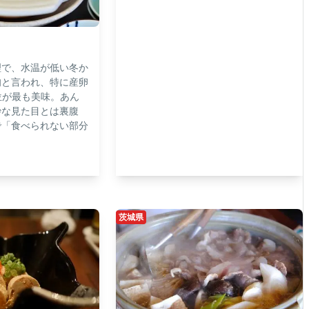
理で、水温が低い冬か
旬と言われ、特に産卵
位が最も美味。あん
妙な見た目とは裏腹
で「食べられない部分
茨城県