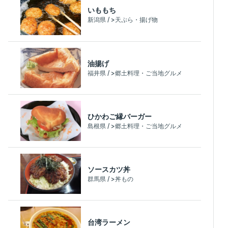
いももち
新潟県 / >天ぷら・揚げ物
油揚げ
福井県 / >郷土料理・ご当地グルメ
ひかわご縁バーガー
島根県 / >郷土料理・ご当地グルメ
ソースカツ丼
群馬県 / >丼もの
台湾ラーメン