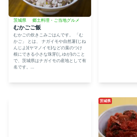
茨城県
郷土料理・ご当地グルメ
むかごご飯
むかごの炊きこみごはんです。 「む
かご」 とは、 ナガイモや自然薯(じね
んじよ)(ヤマノイモ)などの葉のつけ
根にできる小さな珠芽(しゆが)のこと
で、茨城県はナガイモの産地として有
名です。...
茨城県