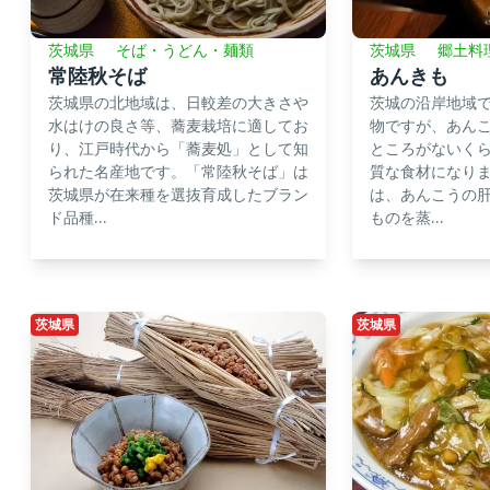
茨城県
そば・うどん・麺類
茨城県
郷土料
常陸秋そば
あんきも
茨城県の北地域は、日較差の大きさや
茨城の沿岸地域
水はけの良さ等、蕎麦栽培に適してお
物ですが、あん
り、江戸時代から「蕎麦処」として知
ところがないく
られた名産地です。「常陸秋そば」は
質な食材になり
茨城県が在来種を選抜育成したブラン
は、あんこうの
ド品種...
ものを蒸...
茨城県
茨城県