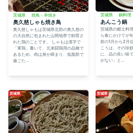
茨城県
鍋料理
茨城県
焼鳥・串焼き
あんこう鍋
奥久慈しゃも焼き鳥
茨城県の郷土料
奥久慈しゃもは茨城県北部の奥久慈の
ら春にかけてが
の大自然に包まれた山間地帯で飼育さ
前の1月から2月
れた鶏のことです。 しゃもは漢字で
こうは、その珍
「軍鶏」書いて、元来闘鶏用の品種で
に、品の良い味
あるため、肉は身が締まり、低脂肪で
がない」と...
歯ごた...
茨城県
茨城県