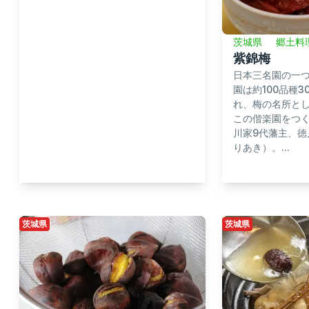
茨城県
郷土料
紫錦梅
日本三名園の一
園は約100品種3
れ、梅の名所と
この偕楽園をつ
川家9代藩主、徳
りあき）。...
茨城県
茨城県