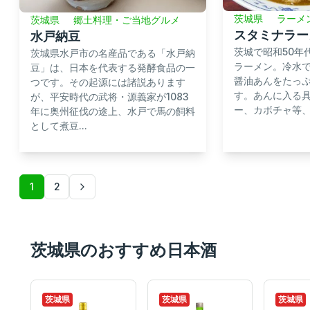
茨城県
ラーメ
茨城県
郷土料理・ご当地グルメ
スタミナラー
水戸納豆
茨城で昭和50年
茨城県水戸市の名産品である「水戸納
ラーメン。冷水
豆」は、日本を代表する発酵食品の一
醤油あんをたっ
つです。その起源には諸説あります
す。あんに入る
が、平安時代の武将・源義家が1083
ー、カボチャ等
年に奥州征伐の途上、水戸で馬の飼料
として煮豆...
1
2
茨城県のおすすめ日本酒
茨城県
茨城県
茨城県