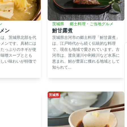
ン
茨城県
郷土料理・ご当地グルメ
メン
鮒甘露煮
ンは、茨城県北部を代
茨城県古河市の郷土料理「鮒甘露煮」
ーメンです。具材には
は、江戸時代から続く伝統的な料理
とたっぷりのネギが使
で、現在も地域で愛されています。古
な味噌スープととも
河市は、渡良瀬川や利根川など水系に
優しい味わいが特徴で
恵まれ、鮒が豊富に獲れる地域として
知られて...
茨城県