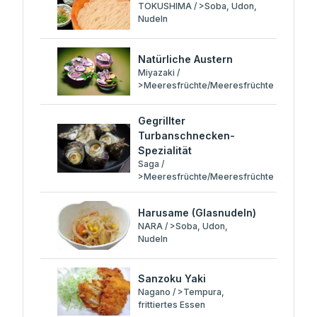
TOKUSHIMA / >Soba, Udon,
Nudeln
Natürliche Austern
Miyazaki /
>Meeresfrüchte/Meeresfrüchte
Gegrillter
Turbanschnecken-
Spezialität
Saga /
>Meeresfrüchte/Meeresfrüchte
Harusame (Glasnudeln)
NARA / >Soba, Udon,
Nudeln
Sanzoku Yaki
Nagano / >Tempura,
frittiertes Essen