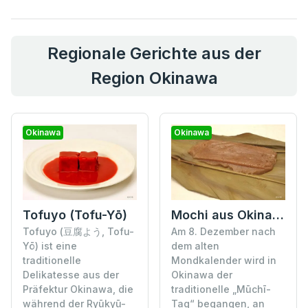
Regionale Gerichte aus der
Region Okinawa
Okinawa
Okinawa
Tofuyo (Tofu-Yō)
Mochi aus Okinawa (Mūchī)
Tofuyo (豆腐よう, Tofu-
Am 8. Dezember nach
Yō) ist eine
dem alten
traditionelle
Mondkalender wird in
Delikatesse aus der
Okinawa der
Präfektur Okinawa, die
traditionelle „Mūchī-
während der Ryūkyū-
Tag“ begangen, an