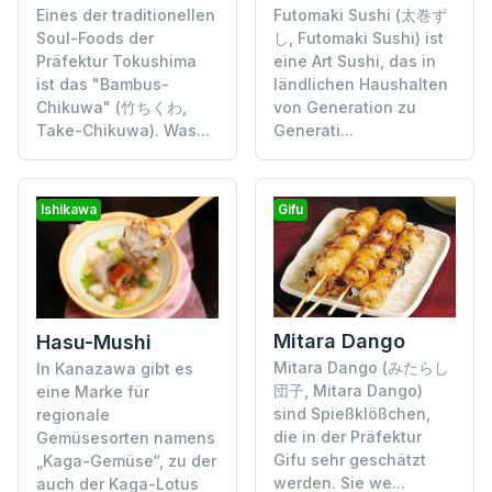
Eines der traditionellen
Futomaki Sushi (太巻ず
Soul-Foods der
し, Futomaki Sushi) ist
Präfektur Tokushima
eine Art Sushi, das in
ist das "Bambus-
ländlichen Haushalten
Chikuwa" (竹ちくわ,
von Generation zu
Take-Chikuwa). Was...
Generati...
Ishikawa
Gifu
Mitara Dango
Hasu-Mushi
Mitara Dango (みたらし
In Kanazawa gibt es
団子, Mitara Dango)
eine Marke für
sind Spießklößchen,
regionale
die in der Präfektur
Gemüsesorten namens
Gifu sehr geschätzt
„Kaga-Gemüse“, zu der
werden. Sie we...
auch der Kaga-Lotus