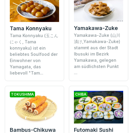
Yamakawa-Zuke
Tama Konnyaku
Yamakawa-Zuke (山川
Tama Konnyaku (玉こん
漬け,Yamakawa-Zuke)
にゃく, Tama
stammt aus der Stadt
konnyaku) ist ein
Ibusuki im Bezirk
beliebtes Soulfood der
Yamakawa, gelegen
Einwohner von
am südlichsten Punkt
Yamagata, das
...
liebevoll "Tam...
TOKUSHIMA
CHIBA
Bambus-Chikuwa
Futomaki Sushi