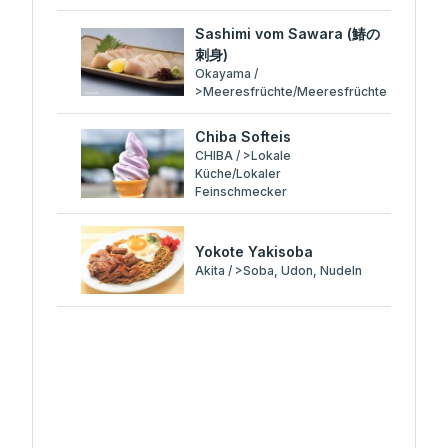
Sashimi vom Sawara (鰆の
刺身)
Okayama /
>Meeresfrüchte/Meeresfrüchte
Chiba Softeis
CHIBA / >Lokale
Küche/Lokaler
Feinschmecker
Yokote Yakisoba
Akita / >Soba, Udon, Nudeln