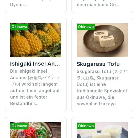
Dynas...
dem man böse Ge...
Okinawa
Okinawa
Ishigaki Insel Ananas
Skugarasu Tofu
Die Ishigaki Insel
Skugarasu Tofu (スクガ
Ananas (石垣島パイナッ
ラス豆腐, Skugarasu
プル) wird seit langem
Dofu) ist eine
auf der Insel angebaut
traditionelle Spezialität
und ist ein fester
aus Okinawa, die
Bestandteil...
sowohl in Izakaya...
Okinawa
Okinawa