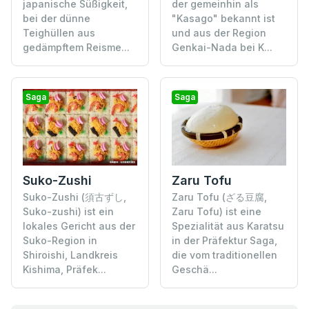
japanische Süßigkeit,
der gemeinhin als
bei der dünne
"Kasago" bekannt ist
Teighüllen aus
und aus der Region
gedämpftem Reisme...
Genkai-Nada bei K...
Saga
Saga
Suko-Zushi
Zaru Tofu
Suko-Zushi (須古ずし,
Zaru Tofu (ざる豆腐,
Suko-zushi) ist ein
Zaru Tofu) ist eine
lokales Gericht aus der
Spezialität aus Karatsu
Suko-Region in
in der Präfektur Saga,
Shiroishi, Landkreis
die vom traditionellen
Kishima, Präfek...
Geschä...