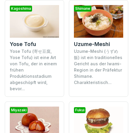
Kagoshima
Shimane
Yose Tofu
Uzume-Meshi
Yose Tofu (寄せ豆腐,
Uzume-Meshi (うずめ
Yose Tofu) ist eine Art
飯) ist ein traditionelles
von Tofu, der in einem
Gericht aus der Iwami-
frühen
Region in der Präfektur
Produktionsstadium
Shimane.
abgeschöpft wird,
Charakteristisch...
bevor...
Miyazaki
Fukui