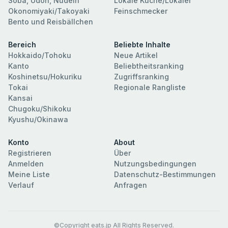
Soba, Udon, Nudeln
Lokale Küche/Lokaler
Okonomiyaki/Takoyaki
Feinschmecker
Bento und Reisbällchen
Bereich
Beliebte Inhalte
Hokkaido/Tohoku
Neue Artikel
Kanto
Beliebtheitsranking
Koshinetsu/Hokuriku
Zugriffsranking
Tokai
Regionale Rangliste
Kansai
Chugoku/Shikoku
Kyushu/Okinawa
Konto
About
Registrieren
Über
Anmelden
Nutzungsbedingungen
Meine Liste
Datenschutz-Bestimmungen
Verlauf
Anfragen
©Copyright eats.jp All Rights Reserved.