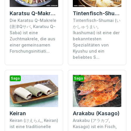
Karatsu Q-Makrele
Tintenfisch-Shumai
Die Karatsu Q-Makrele
Tintenfisch-Shumai (い
(唐津Qサバ, Karatsu Q-
かしゅうまい,
Saba) ist eine
Ikashumai) ist eine der
Zuchtmakrele, die aus
bekanntesten
einer gemeinsamen
Spezialitäten von
Forschungsinitiati...
Kyushu und ein
beliebtes S...
Saga
Saga
Keiran
Arakabu (Kasago)
Keiran (けえらん, Keiran)
Arakabu (アラカブ,
ist eine traditionelle
Kasago) ist ein Fisch,