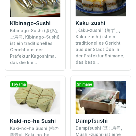
Kaku-zushi
Kibinago-Sushi
„Kaku-zushi“ (角ずし,
Kibinago-Sushi (きびな
Kaku-zushi) ist ein
ご寿司, Kibinago-Sushi)
traditionelles Gericht
ist ein traditionelles
aus der Stadt Ōda in
Gericht aus der
der Präfektur Shimane,
Präfektur Kagoshima,
das beso...
das die kle...
Toyama
Shimane
Dampfsushi
Kaki-no-ha Sushi
Dampfsushi (蒸し寿司,
Kaki-no-ha Sushi (柿の
Mushi-zushi) ist eine
葉寿司, Kaki-no-ha