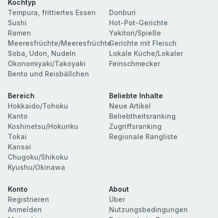
Kochtyp
Tempura, frittiertes Essen
Donburi
Sushi
Hot-Pot-Gerichte
Ramen
Yakitori/Spieße
Meeresfrüchte/Meeresfrüchte
Gerichte mit Fleisch
Soba, Udon, Nudeln
Lokale Küche/Lokaler
Okonomiyaki/Takoyaki
Feinschmecker
Bento und Reisbällchen
Bereich
Beliebte Inhalte
Hokkaido/Tohoku
Neue Artikel
Kanto
Beliebtheitsranking
Koshinetsu/Hokuriku
Zugriffsranking
Tokai
Regionale Rangliste
Kansai
Chugoku/Shikoku
Kyushu/Okinawa
Konto
About
Registrieren
Über
Anmelden
Nutzungsbedingungen