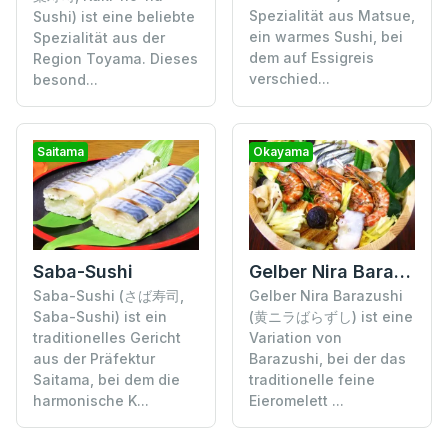
Spezialität aus Matsue,
Sushi) ist eine beliebte
ein warmes Sushi, bei
Spezialität aus der
dem auf Essigreis
Region Toyama. Dieses
verschied...
besond...
Saitama
Okayama
Saba-Sushi
Gelber Nira Barazushi
Saba-Sushi (さば寿司,
Gelber Nira Barazushi
Saba-Sushi) ist ein
(黄ニラばらずし) ist eine
traditionelles Gericht
Variation von
aus der Präfektur
Barazushi, bei der das
Saitama, bei dem die
traditionelle feine
harmonische K...
Eieromelett ...