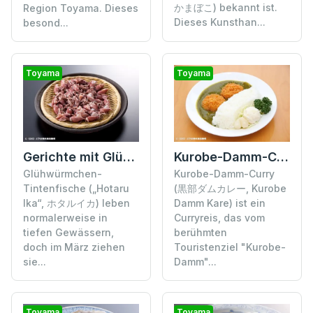
かまぼこ) bekannt ist.
Region Toyama. Dieses
Dieses Kunsthan...
besond...
Toyama
Toyama
Gerichte mit Glühwürmchen-Tintenfischen
Kurobe-Damm-Curry
Glühwürmchen-
Kurobe-Damm-Curry
Tintenfische („Hotaru
(黒部ダムカレー, Kurobe
Ika“, ホタルイカ) leben
Damm Kare) ist ein
normalerweise in
Curryreis, das vom
tiefen Gewässern,
berühmten
doch im März ziehen
Touristenziel "Kurobe-
sie...
Damm"...
Toyama
Toyama