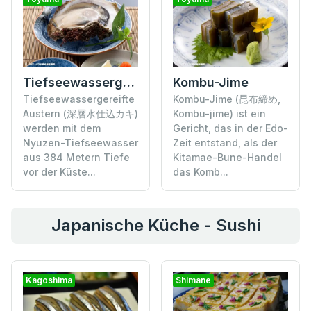
Tiefseewassergereifte Austern
Kombu-Jime
Tiefseewassergereifte
Kombu-Jime (昆布締め,
Austern (深層水仕込カキ)
Kombu-jime) ist ein
werden mit dem
Gericht, das in der Edo-
Nyuzen-Tiefseewasser
Zeit entstand, als der
aus 384 Metern Tiefe
Kitamae-Bune-Handel
vor der Küste...
das Komb...
Japanische Küche - Sushi
Kagoshima
Shimane