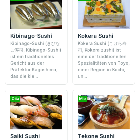
Kibinago-Sushi
Kokera Sushi
Kibinago-Sushi (きびな
Kokera Sushi (こけら寿
ご寿司, Kibinago-Sushi)
司, Kokera zushi) ist
ist ein traditionelles
eine der traditionellen
Gericht aus der
Spezialitäten von Toyo,
Präfektur Kagoshima,
einer Region in Kochi,
das die kle...
un...
Oita
Mie
Saiki Sushi
Tekone Sushi