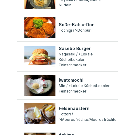
Nudeln
Soße-Katsu-Don
Tochigi / >Donburi
Sasebo Burger
Nagasaki / >Lokale
Küche/Lokaler
Feinschmecker
Iwatomochi
Mie / >Lokale Küche/Lokaler
Feinschmecker
Felsenaustern
Tottori /
>Meeresfrüchte/Meeresfrüchte
Ankimo