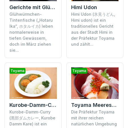
Gerichte mit Glühwürmchen-Tintenfischen
Himi Udon
Glühwürmchen-
Himi Udon (氷見うどん,
Tintenfische („Hotaru
Himi udon) ist ein
Ika“, ホタルイカ) leben
traditionelles Gericht
normalerweise in
aus der Stadt Himi in
tiefen Gewässern,
der Präfektur Toyama
doch im März ziehen
und zählt...
sie...
Toyama
Toyama
Kurobe-Damm-Curry
Toyama Meeresfrüchte-Schüssel
Kurobe-Damm-Curry
Die Präfektur Toyama
(黒部ダムカレー, Kurobe
mit ihrer reichen
Damm Kare) ist ein
natürlichen Umgebung