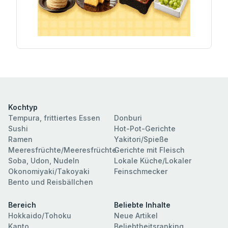
Kochtyp
Tempura, frittiertes Essen
Donburi
Sushi
Hot-Pot-Gerichte
Ramen
Yakitori/Spieße
Meeresfrüchte/Meeresfrüchte
Gerichte mit Fleisch
Soba, Udon, Nudeln
Lokale Küche/Lokaler
Okonomiyaki/Takoyaki
Feinschmecker
Bento und Reisbällchen
Bereich
Beliebte Inhalte
Hokkaido/Tohoku
Neue Artikel
Kanto
Beliebtheitsranking