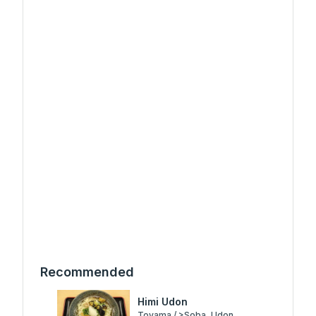
Recommended
Himi Udon
Toyama / >Soba, Udon,