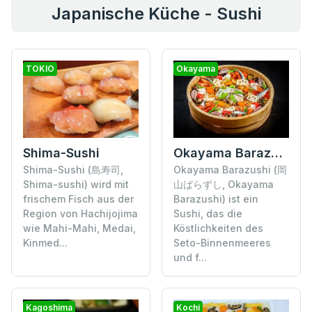
Japanische Küche - Sushi
TOKIO
Okayama
Shima-Sushi
Okayama Barazushi
Shima-Sushi (島寿司,
Okayama Barazushi (岡
Shima-sushi) wird mit
山ばらずし, Okayama
frischem Fisch aus der
Barazushi) ist ein
Region von Hachijojima
Sushi, das die
wie Mahi-Mahi, Medai,
Köstlichkeiten des
Kinmed...
Seto-Binnenmeeres
und f...
Kagoshima
Kochi