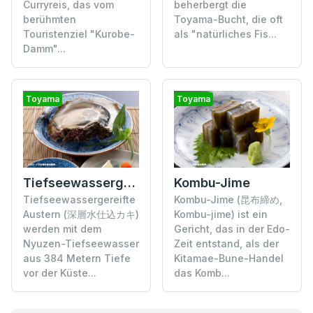
Curryreis, das vom
beherbergt die
berühmten
Toyama-Bucht, die oft
Touristenziel "Kurobe-
als "natürliches Fis...
Damm"...
Toyama
Toyama
Tiefseewassergereifte Austern
Kombu-Jime
Tiefseewassergereifte
Kombu-Jime (昆布締め,
Austern (深層水仕込カキ)
Kombu-jime) ist ein
werden mit dem
Gericht, das in der Edo-
Nyuzen-Tiefseewasser
Zeit entstand, als der
aus 384 Metern Tiefe
Kitamae-Bune-Handel
vor der Küste...
das Komb...