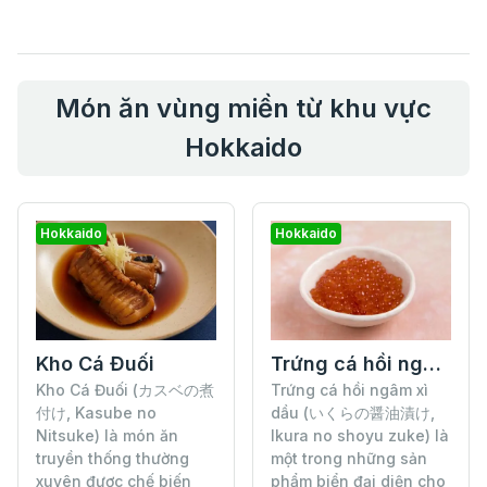
Món ăn vùng miền từ khu vực
Hokkaido
Hokkaido
Hokkaido
Kho Cá Đuối
Trứng cá hồi ngâm xì dầu
Kho Cá Đuối (カスベの煮
Trứng cá hồi ngâm xì
付け, Kasube no
dầu (いくらの醤油漬け,
Nitsuke) là món ăn
Ikura no shoyu zuke) là
truyền thống thường
một trong những sản
xuyên được chế biến
phẩm biển đại diện cho