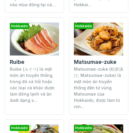
vào mùa đông tại cá...
Hokkai...
Hokkaido
Hokkaido
Ruibe
Matsumae-zuke
Ruibe (ルイベ) là một
Matsumae-zuke (松前漬
món ăn truyền thống,
け, Matsumae-zuke) là
trong đó cá hồi hoặc
một món ăn truyền
các loại cá khác được
thống đến từ vùng
làm đông lạnh và ăn
Matsumae của
dưới dạng s...
Hokkaido, được làm từ
ron...
Hokkaido
Hokkaido