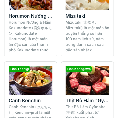
Horumon Nướng & Hầm Kakunodate
Mizutaki
Horumon Nướng & Hầm
Mizutaki (水炊き,
Kakunodate (鹿角ホルモ
Mizutaki) là một món ăn
ン, Kakunodate
truyền thống có hơn
Horumon) là một món
100 năm lịch sử, nằm
ăn đặc sản của thành
trong danh sách các
phố Kakunodate thuộ...
đặc sản nhất đ...
Tỉnh Tochigi
Tỉnh Kanagawa
Thịt Bò Hầm "Gyūnabe"
Canh Kenchin
Thịt Bò Hầm Gyūnabe
Canh Kenchin (けんちん
(牛鍋) xuất phát từ
汁, Kenchin-jiru) là một
Yokohama, tỉnh
món canh truyền thống