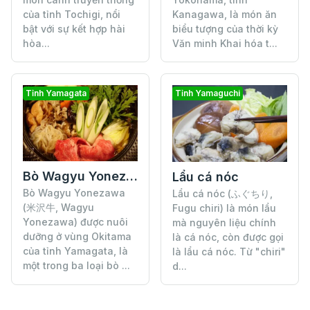
Kanagawa, là món ăn
của tỉnh Tochigi, nổi
biểu tượng của thời kỳ
bật với sự kết hợp hài
Văn minh Khai hóa t...
hòa...
Tỉnh Yamagata
Tỉnh Yamaguchi
Bò Wagyu Yonezawa
Lẩu cá nóc
Bò Wagyu Yonezawa
Lẩu cá nóc (ふぐちり,
(米沢牛, Wagyu
Fugu chiri) là món lẩu
Yonezawa) được nuôi
mà nguyên liệu chính
dưỡng ở vùng Okitama
là cá nóc, còn được gọi
của tỉnh Yamagata, là
là lẩu cá nóc. Từ "chiri"
một trong ba loại bò ...
d...