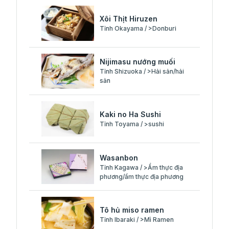
Xôi Thịt Hiruzen
Tỉnh Okayama / >Donburi
Nijimasu nướng muối
Tỉnh Shizuoka / >Hải sản/hải
sản
Kaki no Ha Sushi
Tỉnh Toyama / >sushi
Wasanbon
Tỉnh Kagawa / >Ẩm thực địa
phương/ẩm thực địa phương
Tô hủ miso ramen
Tỉnh Ibaraki / >Mì Ramen