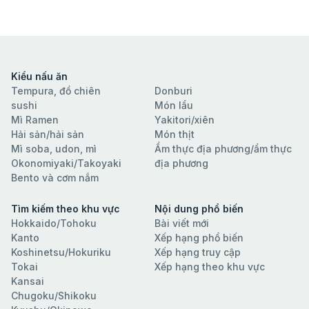
Kiểu nấu ăn
Tempura, đồ chiên
Donburi
sushi
Món lẩu
Mì Ramen
Yakitori/xiên
Hải sản/hải sản
Món thịt
Mì soba, udon, mì
Ẩm thực địa phương/ẩm thực
Okonomiyaki/Takoyaki
địa phương
Bento và cơm nắm
Tìm kiếm theo khu vực
Nội dung phổ biến
Hokkaido/Tohoku
Bài viết mới
Kanto
Xếp hạng phổ biến
Koshinetsu/Hokuriku
Xếp hạng truy cập
Tokai
Xếp hạng theo khu vực
Kansai
Chugoku/Shikoku