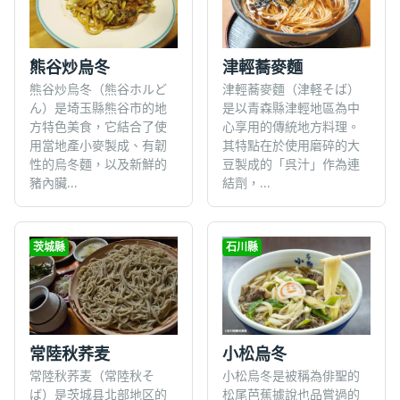
熊谷炒烏冬
津輕蕎麥麵
熊谷炒烏冬（熊谷ホルど
津輕蕎麥麵（津軽そば）
ん）是埼玉縣熊谷市的地
是以青森縣津輕地區為中
方特色美食，它結合了使
心享用的傳統地方料理。
用當地產小麥製成、有韌
其特點在於使用磨碎的大
性的烏冬麵，以及新鮮的
豆製成的「呉汁」作為連
豬內臟...
結劑，...
茨城縣
石川縣
常陸秋荞麦
小松烏冬
常陸秋荞麦（常陸秋そ
小松烏冬是被稱為俳聖的
ば）是茨城县北部地区的
松尾芭蕉據說也品嘗過的