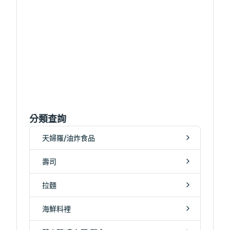
分類查詢
天婦羅/油炸食品
壽司
拉麵
海鮮料裡