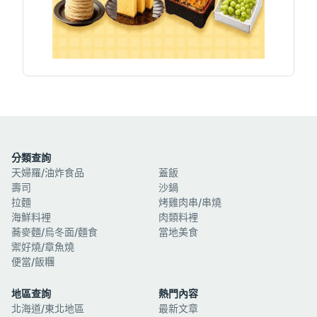
分類查詢
天婦羅/油炸食品
蓋飯
壽司
沙鍋
拉麵
烤雞肉串/串燒
海鮮料裡
肉類料裡
蕎麥麵/烏冬面/麵食
當地美食
禦好燒/章魚燒
便當/飯糰
地區查詢
熱門內容
北海道/東北地區
最新文章