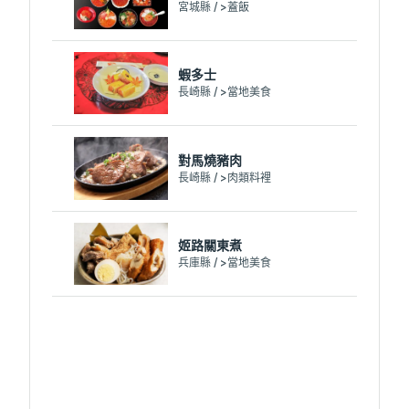
宮城縣 / >蓋飯
蝦多士
長崎縣 / >當地美食
對馬燒豬肉
長崎縣 / >肉類料裡
姬路關東煮
兵庫縣 / >當地美食