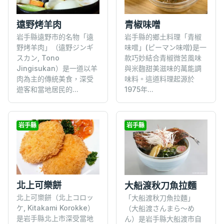
遠野烤羊肉
青椒味噌
岩手縣遠野市的名物「遠
岩手縣的鄉土料理「青椒
野烤羊肉」（遠野ジンギ
味噌」(ピーマン味噌)是一
スカン, Tono
款巧妙結合青椒微苦風味
Jingisukan）是一道以羊
與米麴甜美滋味的萬能調
肉為主的傳統美食，深受
味料。這道料理起源於
遊客和當地居民的...
1975年...
岩手縣
岩手縣
北上可樂餅
大船渡秋刀魚拉麵
北上可樂餅（北上コロッ
「大船渡秋刀魚拉麵」
ケ, Kitakami Korokke）
（大船渡さんまら～め
是岩手縣北上市深受當地
ん）是岩手縣大船渡市自