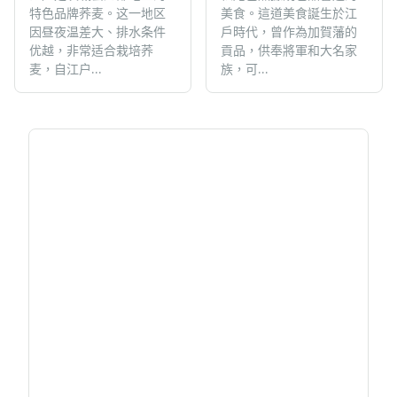
特色品牌荞麦。这一地区
美食。這道美食誕生於江
因昼夜温差大、排水条件
戶時代，曾作為加賀藩的
优越，非常适合栽培荞
貢品，供奉將軍和大名家
麦，自江户...
族，可...