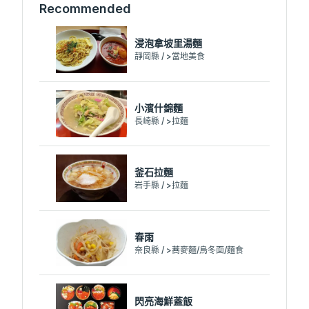
Recommended
浸泡拿坡里湯麵
靜岡縣 / >當地美食
小濱什錦麵
長崎縣 / >拉麵
釜石拉麵
岩手縣 / >拉麵
春雨
奈良縣 / >蕎麥麵/烏冬面/麵食
閃亮海鮮蓋飯