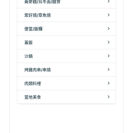
蕎麥麵/烏冬面/麵食
禦好燒/章魚燒
便當/飯糰
蓋飯
沙鍋
烤雞肉串/串燒
肉類料裡
當地美食