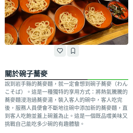
關於碗子蕎麥
說到岩手縣的蕎麥麵，就一定會想到碗子蕎麥（わん
こそば）。這是一種獨特的享用方式：將熱氣騰騰的
蕎麥麵浸泡過蕎麥湯，裝入客人的碗中，客人吃完
後，服務人員便會不斷地往碗中添加新的蕎麥麵，直
到客人吃飽並蓋上碗蓋為止。這是一個既品嚐美味又
挑戰自己能吃多少碗的有趣體驗。