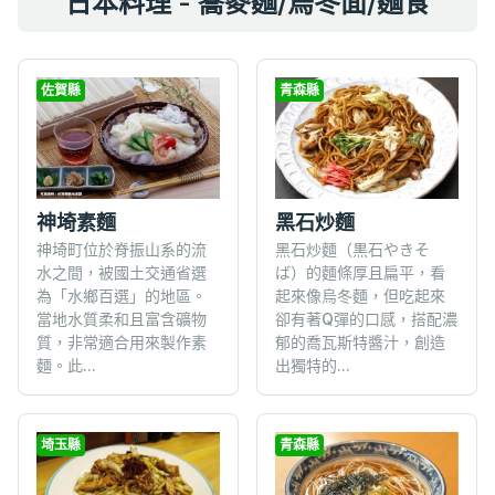
日本料理 - 蕎麥麵/烏冬面/麵食
佐賀縣
青森縣
神埼素麵
黑石炒麵
神埼町位於脊振山系的流
黑石炒麵（黒石やきそ
水之間，被國土交通省選
ば）的麵條厚且扁平，看
為「水鄉百選」的地區。
起來像烏冬麵，但吃起來
當地水質柔和且富含礦物
卻有著Q彈的口感，搭配濃
質，非常適合用來製作素
郁的喬瓦斯特醬汁，創造
麵。此...
出獨特的...
埼玉縣
青森縣