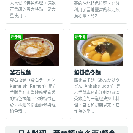
人喜愛的特色料理。這款
豪的在地特色拉麵，充分
可樂餅的最大特點，是大
利用了當地豐富的秋刀魚
量使用...
漁獲量，於2...
岩手縣
岩手縣
釜石拉麵
餡掛烏冬麵
釜石拉麵（釜石ラーメン,
餡掛烏冬麵（あんかけう
Kamaishi Ramen）是岩
どん, Ankake udon）是
手縣釜石市當地廣受喜愛
岩手縣奧州市江刺地區深
的特色拉麵。它的特徵在
受歡迎的一道經典鄉土料
於，極細的捲曲麵條與琥
理。自昭和初期以來，它
珀色清...
作為冬季...