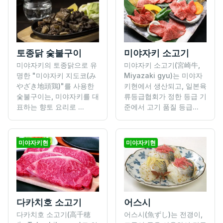
토종닭 숯불구이
미야자키 소고기
미야자키의 토종닭으로 유
미야자키 소고기(宮崎牛,
명한 "미야자키 지도코(み
Miyazaki gyu)는 미야자
やざき地頭鶏)"를 사용한
키현에서 생산되고, 일본육
숯불구이는, 미야자키를 대
류등급협회가 정한 등급 기
표하는 향토 요리로 ...
준에서 고기 품질 등급...
미야자키현
미야자키현
다카치호 소고기
어스시
다카치호 소고기(高千穂
어스시(魚ずし)는 전갱이,