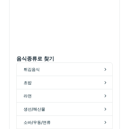
음식종류로 찾기
튀김음식
초밥
라면
생선/해산물
소바/우동/면류