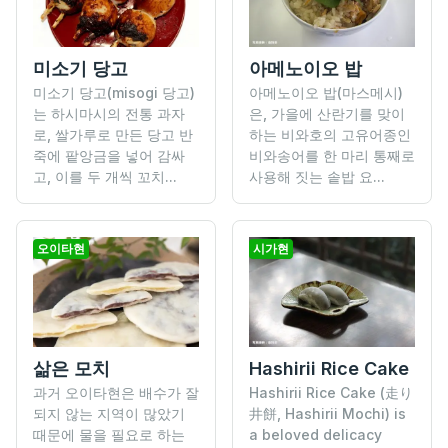
미소기 당고
아메노이오 밥
미소기 당고(misogi 당고)
아메노이오 밥(마스메시)
는 하시마시의 전통 과자
은, 가을에 산란기를 맞이
로, 쌀가루로 만든 당고 반
하는 비와호의 고유어종인
죽에 팥앙금을 넣어 감싸
비와송어를 한 마리 통째로
고, 이를 두 개씩 꼬치...
사용해 짓는 솥밥 요...
오이타현
시가현
Hashirii Rice Cake
삶은 모치
Hashirii Rice Cake (走り
과거 오이타현은 배수가 잘
井餅, Hashirii Mochi) is
되지 않는 지역이 많았기
a beloved delicacy
때문에 물을 필요로 하는