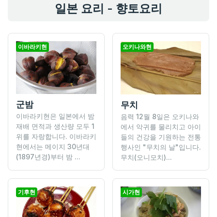
일본 요리 - 향토요리
이바라키현
오키나와현
군밤
무치
이바라키현은 일본에서 밤
음력 12월 8일은 오키나와
재배 면적과 생산량 모두 1
에서 악귀를 물리치고 아이
위를 자랑합니다. 이바라키
들의 건강을 기원하는 전통
현에서는 메이지 30년대
행사인 "무치의 날"입니다.
(1897년경)부터 밤 ...
무치(오니모치)...
기후현
시가현