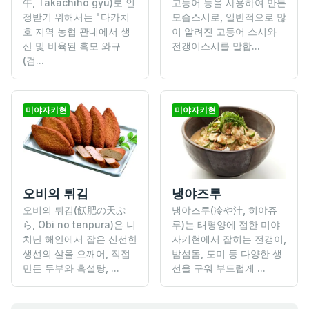
牛, Takachiho gyu)로 인
고등어 등을 사용하여 만든
정받기 위해서는 "다카치
모습스시로, 일반적으로 많
호 지역 농협 관내에서 생
이 알려진 고등어 스시와
산 및 비육된 흑모 와규
전갱이스시를 말합...
(검...
미야자키현
미야자키현
오비의 튀김
냉야즈루
오비의 튀김(飫肥の天ぷ
냉야즈루(冷や汁, 히야쥬
ら, Obi no tenpura)은 니
루)는 태평양에 접한 미야
치난 해안에서 잡은 신선한
자키현에서 잡히는 전갱이,
생선의 살을 으깨어, 직접
밤섬돔, 도미 등 다양한 생
만든 두부와 흑설탕, ...
선을 구워 부드럽게 ...