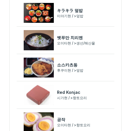
キラキラ 덮밥
미야기현 / >덮밥
벳푸만 치리멘
오이타현 / >생선/해산물
소스카츠동
후쿠이현 / >덮밥
Red Konjac
시가현 / >향토요리
공작
오이타현 / >향토요리