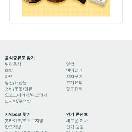
음식종류로 찾기
튀김음식
덮밥
초밥
냄비요리
라면
꼬치구이
생선/해산물
고기요리
소바/우동/면류
향토요리
오코노미야키/타코야키
도시락/주먹밥
지역으로 찾기
인기 콘텐츠
홋카이도/도호쿠지방
새로운 기사
칸토지방
인기 랭킹