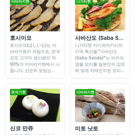
이바라키현
니가타현
사바산도 (Saba Sando)
호시이모
니가타현 카시와자키시의
호시이모(ほしいも)는 이
지역 특산물 "사바산도
바라키현의 자랑으로, 전국
(Saba Sando)"는 터키의
건조 고구마 생산량의 약
명물 요리를 일본인의 입맛
90%가 이바라키현에서 나
에 맞게 어레인지한 요리...
옵니다. 단순히 맛있는...
토치기현
이바라키현
신코 만쥬
미토 낫토