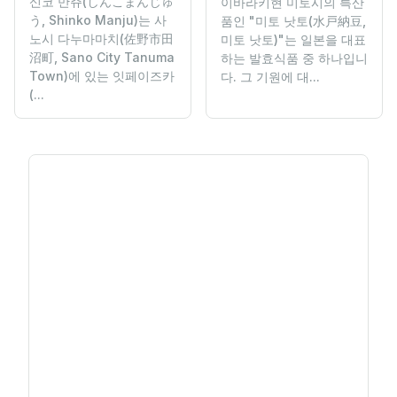
신코 만쥬(しんこまんじゅ
이바라키현 미토시의 특산
う, Shinko Manju)는 사
품인 "미토 낫토(水戸納豆,
노시 다누마마치(佐野市田
미토 낫토)"는 일본을 대표
沼町, Sano City Tanuma
하는 발효식품 중 하나입니
Town)에 있는 잇페이즈카
다. 그 기원에 대...
(...