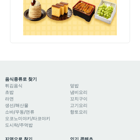
음식종류로 찾기
튀김음식
덮밥
초밥
냄비요리
라면
꼬치구이
생선/해산물
고기요리
소바/우동/면류
향토요리
오코노미야키/타코야키
도시락/주먹밥
지역으로 찾기
인기 콘텐츠