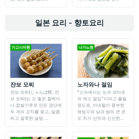
일본 요리 - 향토요리
가고시마현
나가노현
쟌보 모찌
노자와나 절임
쟌보 모찌(じゃんぼ餅, 쟌
“신슈에서는 눈과 코타츠
보 모찌)는 갓 찧은 찰떡이
와 채소 절임”이라고 불릴
나 찹쌀가루로 만든 경단에
정도로, 미네랄이 풍부한
두 개의 꼬치를 꽂고, 달콤
해빙수와 낮과 밤의 큰 온
하고 걸쭉한 설탕 ...
도 차가 단맛과 신선한...