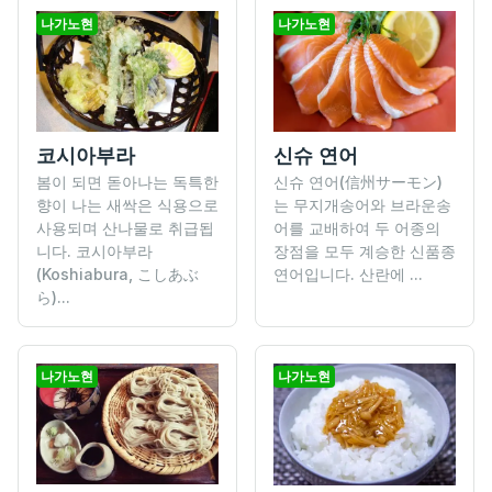
나가노현
나가노현
코시아부라
신슈 연어
봄이 되면 돋아나는 독특한
신슈 연어(信州サーモン)
향이 나는 새싹은 식용으로
는 무지개송어와 브라운송
사용되며 산나물로 취급됩
어를 교배하여 두 어종의
니다. 코시아부라
장점을 모두 계승한 신품종
(Koshiabura, こしあぶ
연어입니다. 산란에 ...
ら)...
나가노현
나가노현