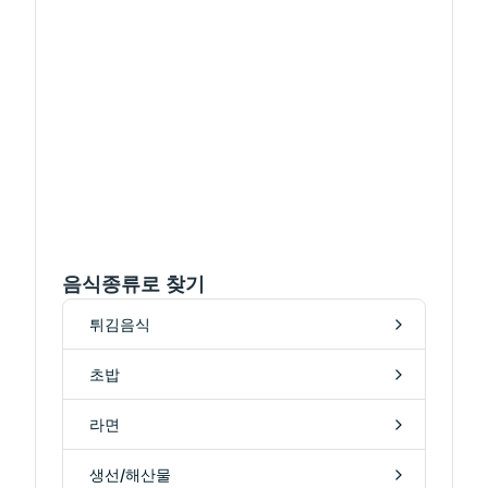
음식종류로 찾기
튀김음식
초밥
라면
생선/해산물