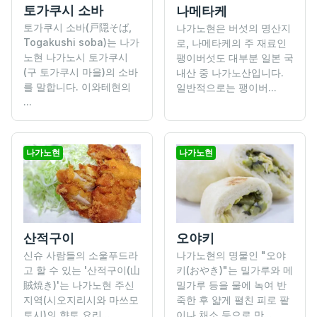
토가쿠시 소바
나메타케
토가쿠시 소바(戸隠そば,
나가노현은 버섯의 명산지
Togakushi soba)는 나가
로, 나메타케의 주 재료인
노현 나가노시 토가쿠시
팽이버섯도 대부분 일본 국
(구 토가쿠시 마을)의 소바
내산 중 나가노산입니다.
를 말합니다. 이와테현의
일반적으로는 팽이버...
...
나가노현
나가노현
산적구이
오야키
신슈 사람들의 소울푸드라
나가노현의 명물인 "오야
고 할 수 있는 '산적구이(山
키(おやき)"는 밀가루와 메
賊焼き)'는 나가노현 주신
밀가루 등을 물에 녹여 반
지역(시오지리시와 마쓰모
죽한 후 얇게 펼친 피로 팥
토시)의 향토 요리...
이나 채소 등으로 만...