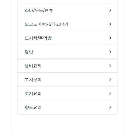
소바/우동/면류
오코노미야키/타코야키
도시락/주먹밥
덮밥
냄비요리
꼬치구이
고기요리
향토요리