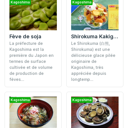
Kagoshima
Kagoshima
Fève de soja
Shirokuma Kakigori
La préfecture de
Le Shirokuma (白熊,
Kagoshima est la
Shirokuma) est une
première du Japon en
délicieuse glace pilée
termes de surface
originaire de
cultivée et de volume
Kagoshima, très
de production de
appréciée depuis
fèves...
longtemp...
Kagoshima
Kagoshima