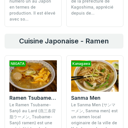
numéro un au Japon
de la préfecture de
en termes de
Kagoshima, apprécié
production. Il est élevé
depuis de...
avec so...
Cuisine Japonaise - Ramen
NIIGATA
Kanagawa
Sanma Men
Ramen Tsubame-Sanjō au Lard
Le Sanma Men (サンマ
Le Ramen Tsubame-
ーメン, Sanma men) est
Sanjō au Lard (燕三条背
un ramen local
脂ラーメン, Tsubame-
originaire de la ville de
Sanjō ramen) est une