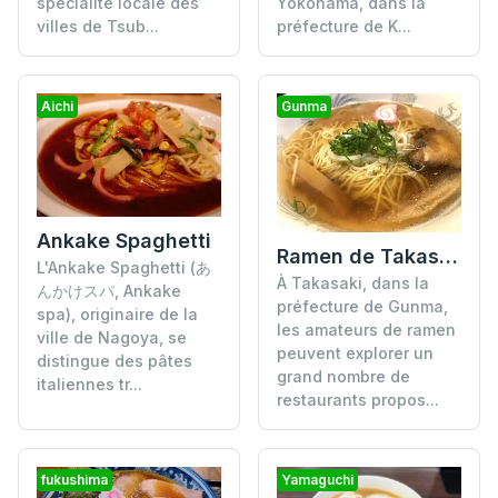
Yokohama, dans la
spécialité locale des
préfecture de K...
villes de Tsub...
Aichi
Gunma
Ankake Spaghetti
Ramen de Takasaki
L'Ankake Spaghetti (あ
À Takasaki, dans la
んかけスパ, Ankake
préfecture de Gunma,
spa), originaire de la
les amateurs de ramen
ville de Nagoya, se
peuvent explorer un
distingue des pâtes
grand nombre de
italiennes tr...
restaurants propos...
fukushima
Yamaguchi