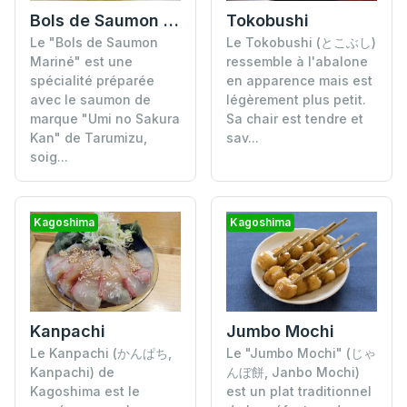
Bols de Saumon Mariné "Umi no Sakura Kan"
Tokobushi
Le "Bols de Saumon
Le Tokobushi (とこぶし)
Mariné" est une
ressemble à l'abalone
spécialité préparée
en apparence mais est
avec le saumon de
légèrement plus petit.
marque "Umi no Sakura
Sa chair est tendre et
Kan" de Tarumizu,
sav...
soig...
Kagoshima
Kagoshima
Kanpachi
Jumbo Mochi
Le Kanpachi (かんぱち,
Le "Jumbo Mochi" (じゃ
Kanpachi) de
んぼ餅, Janbo Mochi)
Kagoshima est le
est un plat traditionnel