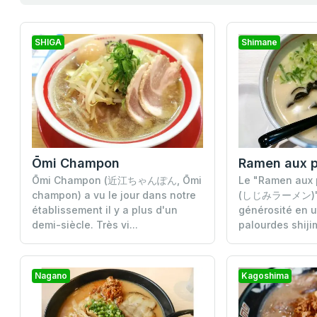
SHIGA
Shimane
Ōmi Champon
Ōmi Champon (近江ちゃんぽん, Ōmi
Le "Ramen aux p
champon) a vu le jour dans notre
(しじみラーメン)", 
établissement il y a plus d'un
générosité en ut
demi-siècle. Très vi...
palourdes shijim
Nagano
Kagoshima