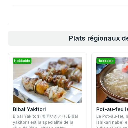
Plats régionaux d
Hokkaido
Hokkaido
Bibai Yakitori
Pot-au-feu I
Bibai Yakitori (美唄やきとり, Bibai
Le Pot-au-feu 
yakitori) est la spécialité de la
Ishikari nabe) e