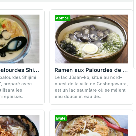
Aomori
Ramen aux Palourdes de Jūsan-ko
Ramen aux palourdes Shijimi
Le lac Jūsan-ko, situé au nord-
alourdes Shijimi
ouest de la ville de Goshogawara,
préparé avec
est un lac saumâtre où se mêlent
ilisant les
eau douce et eau de...
i épaisse...
Iwate