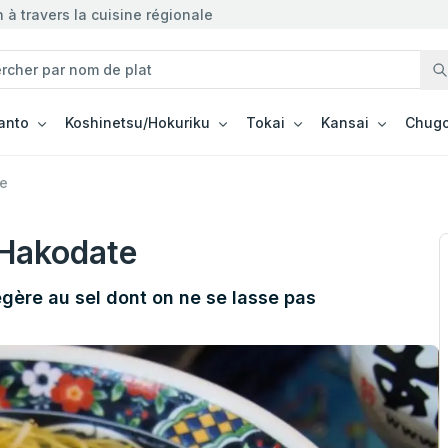
à travers la cuisine régionale
anto
Koshinetsu/Hokuriku
Tokai
Kansai
Chugo
e
Hakodate
égère au sel dont on ne se lasse pas