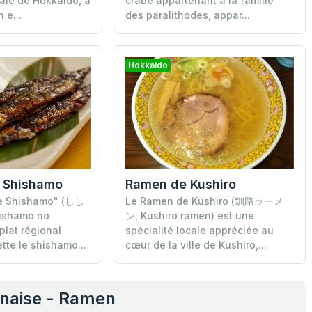
nale de Hokkaido, à
crabe appartenant à la famille
 e...
des paralithodes, appar...
Hokkaido
Ramen de Kushiro
 Shishamo
Le Ramen de Kushiro (釧路ラーメ
de Shishamo" (しし
ン, Kushiro ramen) est une
shamo no
spécialité locale appréciée au
plat régional
cœur de la ville de Kushiro,...
tte le shishamo...
onaise - Ramen