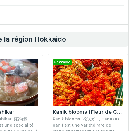
e la région Hokkaido
Hokkaido
shikari
Kanik blooms (Fleur de Crabe)
Ishikari (石狩鍋,
Kanik blooms (花咲ガニ, Hanasaki
st une spécialité
gani) est une variété rare de