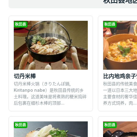
秋田县地
秋田县
秋田县
切丹米棒
比内地鸡亲子
切丹米棒火锅（きりたんぽ鍋,
秋田县的传统美食
Kiritanpo nabe）是秋田县传统的乡
一道以日本三大
土料理。这道美味是将煮熟的粳米捣碎
主要食材的奢华
后包裹在细杉木棒的顶部...
养方式饲养，肉...
秋田县
秋田县