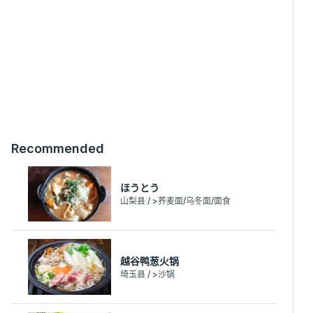
Recommended
ほうとう
山梨县 / >荞麦面/乌冬面/面食
越谷鸭葱火锅
埼玉县 / >沙锅