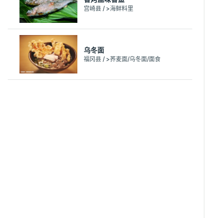
宫崎县 / >海鲜料里
乌冬面
福冈县 / >荞麦面/乌冬面/面食