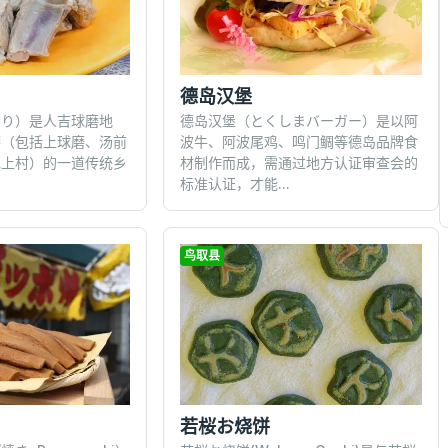
德岛汉堡
じり）是人吉球磨地
德岛汉堡（とくしまバーガー）是以阿
磨（包括上球磨、汤前
波牛、阿波尾鸡、鸣门鲷等德岛品牌食
水上村）的一道传统乡
材制作而成，需通过地方认证审查会的
标准认证，才能...
鸟取县
若桜お烧饼