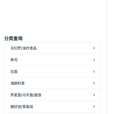
分类查询
天妇罗/油炸食品
寿司
拉面
海鲜料里
荞麦面/乌冬面/面食
御好烧/章鱼烧