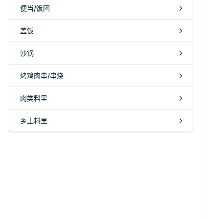
便当/饭团
盖饭
沙锅
烤鸡肉串/串烧
肉类料里
乡土料里