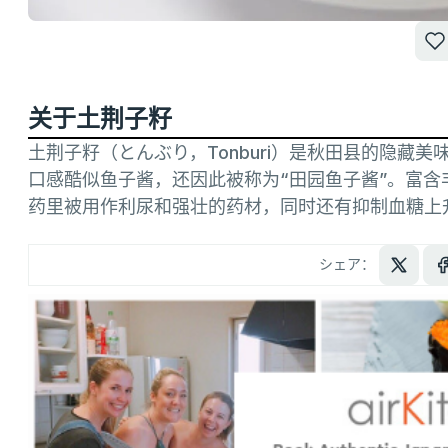
关于土荆子籽
土荆子籽（とんぶり，Tonburi）是秋田县的隐藏
口感酷似鱼子酱，还因此被称为“田园鱼子酱”。富
药里被用作利尿和强壮的药材，同时还有抑制血糖上
シェア：