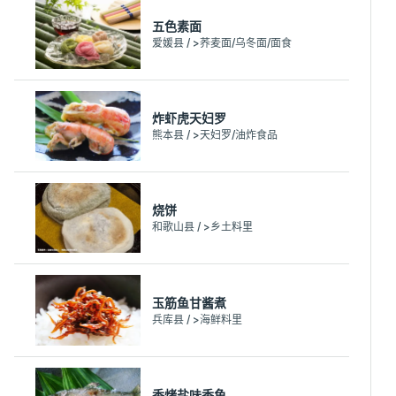
五色素面
爱媛县 / >荞麦面/乌冬面/面食
炸虾虎天妇罗
熊本县 / >天妇罗/油炸食品
烧饼
和歌山县 / >乡土料里
玉筋鱼甘酱煮
兵库县 / >海鲜料里
香烤盐味香鱼