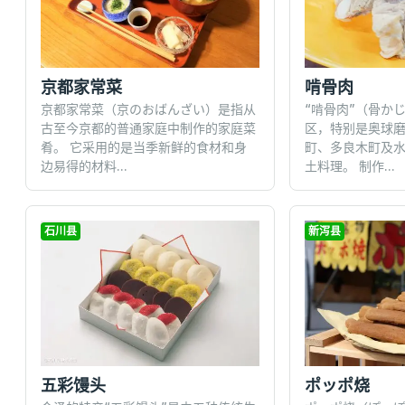
啃骨肉
京都家常菜
“啃骨肉”（骨か
京都家常菜（京のおばんざい）是指从
区，特别是奥球
古至今京都的普通家庭中制作的家庭菜
町、多良木町及
肴。 它采用的是当季新鲜的食材和身
土料理。 制作...
边易得的材料...
石川县
新泻县
五彩馒头
ポッポ烧