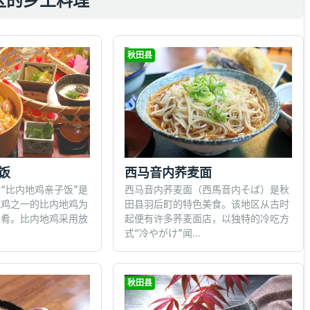
区的乡土料理
秋田县
饭
西马音内荞麦面
“比内地鸡亲子饭”是
西马音内荞麦面（西馬音内そば）是秋
地鸡之一的比内地鸡为
田县羽后町的特色美食。该地区从古时
佳肴。比内地鸡采用放
起便有许多荞麦面店，以独特的冷吃方
式“冷やがけ”闻...
秋田县