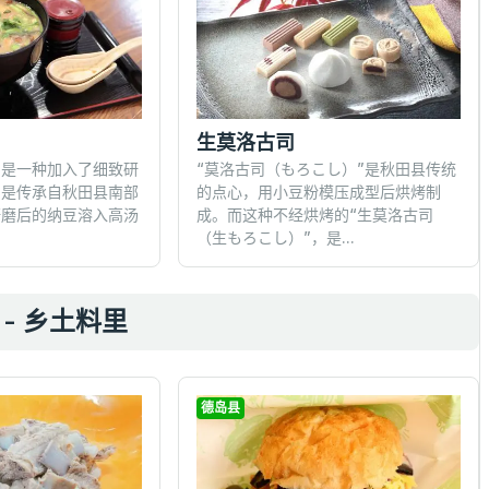
生莫洛古司
）是一种加入了细致研
“莫洛古司（もろこし）”是秋田县传统
，是传承自秋田县南部
的点心，用小豆粉模压成型后烘烤制
研磨后的纳豆溶入高汤
成。而这种不经烘烤的“生莫洛古司
（生もろこし）”，是...
- 乡土料里
德岛县