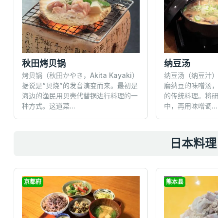
秋田烤贝锅
纳豆汤
烤贝锅（秋田かやき，Akita Kayaki）
纳豆汤（纳豆汁
据说是“贝烧”的发音演变而来。最初是
磨纳豆的味噌汤
海边的渔民用贝壳代替锅进行料理的一
的传统料理。将
种方式。这道菜...
中，再用味噌调...
日本料理 
京都府
熊本县