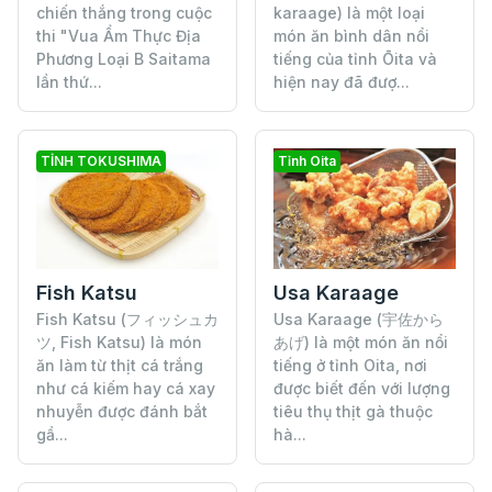
chiến thắng trong cuộc
karaage) là một loại
thi "Vua Ẩm Thực Địa
món ăn bình dân nổi
Phương Loại B Saitama
tiếng của tỉnh Ōita và
lần thứ...
hiện nay đã đượ...
TỈNH TOKUSHIMA
Tỉnh Oita
Fish Katsu
Usa Karaage
Fish Katsu (フィッシュカ
Usa Karaage (宇佐から
ツ, Fish Katsu) là món
あげ) là một món ăn nổi
ăn làm từ thịt cá trắng
tiếng ở tỉnh Oita, nơi
như cá kiếm hay cá xay
được biết đến với lượng
nhuyễn được đánh bắt
tiêu thụ thịt gà thuộc
gầ...
hà...