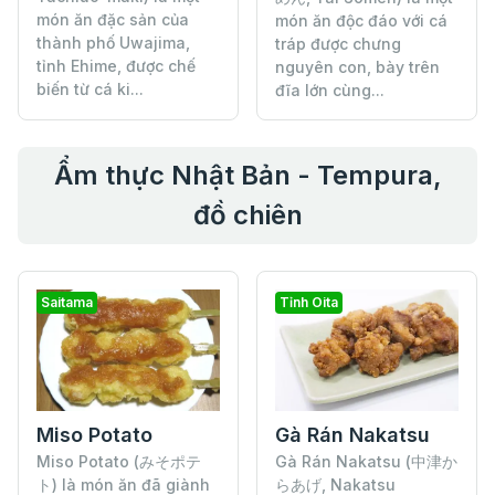
món ăn đặc sản của
món ăn độc đáo với cá
thành phố Uwajima,
tráp được chưng
tỉnh Ehime, được chế
nguyên con, bày trên
biến từ cá ki...
đĩa lớn cùng...
Ẩm thực Nhật Bản - Tempura,
đồ chiên
Saitama
Tỉnh Oita
Miso Potato
Gà Rán Nakatsu
Miso Potato (みそポテ
Gà Rán Nakatsu (中津か
ト) là món ăn đã giành
らあげ, Nakatsu