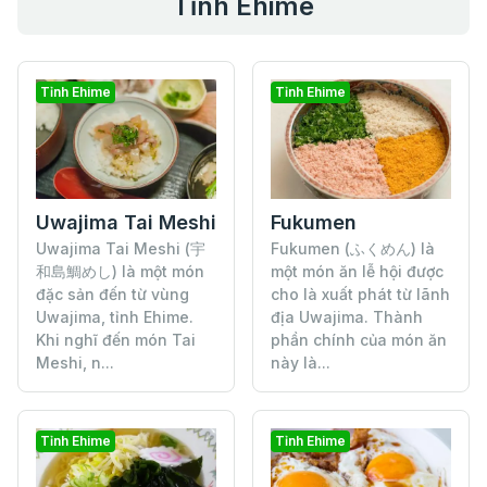
Tỉnh Ehime
Tỉnh Ehime
Tỉnh Ehime
Fukumen
Uwajima Tai Meshi
Fukumen (ふくめん) là
Uwajima Tai Meshi (宇
một món ăn lễ hội được
和島鯛めし) là một món
cho là xuất phát từ lãnh
đặc sản đến từ vùng
địa Uwajima. Thành
Uwajima, tỉnh Ehime.
phần chính của món ăn
Khi nghĩ đến món Tai
này là...
Meshi, n...
Tỉnh Ehime
Tỉnh Ehime