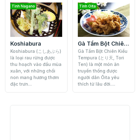
Tỉnh Nagano
Tỉnh Oita
Koshiabura
Gà Tẩm Bột Chiên Kiểu Tempura
Koshiabura (こしあぶら)
Gà Tẩm Bột Chiên Kiểu
là loại rau rừng được
Tempura (とり天, Tori
thu hoạch vào đầu mùa
Ten) là một món ăn
xuân, với những chồi
truyền thống được
non mang hương thơm
người dân Ōita yêu
đặc trưn...
thích từ lâu đời....