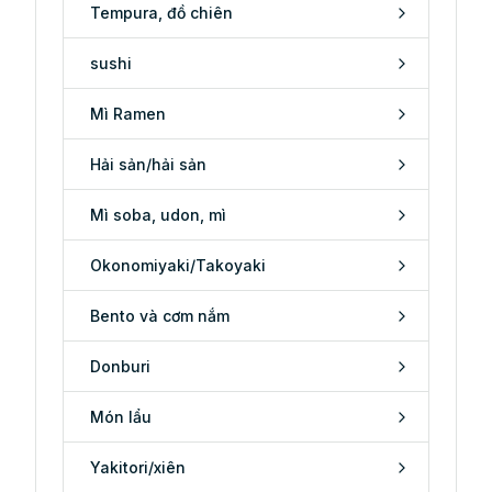
Tempura, đồ chiên
sushi
Mì Ramen
Hải sản/hải sản
Mì soba, udon, mì
Okonomiyaki/Takoyaki
Bento và cơm nắm
Donburi
Món lẩu
Yakitori/xiên