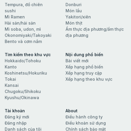
Tempura, đồ chiên
Donburi
sushi
Món lẩu
Mì Ramen
Yakitori/xiên
Hải sản/hải sản
Món thịt
Mì soba, udon, mì
Ẩm thực địa phương/ẩm thực
Okonomiyaki/Takoyaki
địa phương
Bento và cơm nắm
Tìm kiếm theo khu vực
Nội dung phổ biến
Hokkaido/Tohoku
Bài viết mới
Kanto
Xếp hạng phổ biến
Koshinetsu/Hokuriku
Xếp hạng truy cập
Tokai
Xếp hạng theo khu vực
Kansai
Chugoku/Shikoku
Kyushu/Okinawa
Tài khoản
About
Đăng ký mới
Điều hành công ty
Đăng nhập
Điều khoản sử dụng
Danh sách của tôi
Chính sách bảo mật