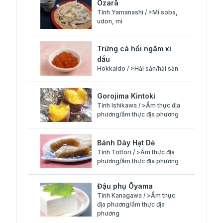
Ozarā
Tỉnh Yamanashi / >Mì soba,
udon, mì
Trứng cá hồi ngâm xì
dầu
Hokkaido / >Hải sản/hải sản
Gorojima Kintoki
Tỉnh Ishikawa / >Ẩm thực địa
phương/ẩm thực địa phương
Bánh Dày Hạt Dẻ
Tỉnh Tottori / >Ẩm thực địa
phương/ẩm thực địa phương
Đậu phụ Ōyama
Tỉnh Kanagawa / >Ẩm thực
địa phương/ẩm thực địa
phương