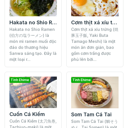
Hakata no Shio Ramen
Cơm thịt xá xíu trứng
Hakata no Shio Ramen
Cơm thịt xá xíu trứng (焼
(伯方の塩ラーメン) là
豚玉子飯, Yaki Buta
món mì ramen muối độc
Tamago Meshi) là một
đáo do thương hiệu
món ăn đơn giản, bao
Sanwa sáng tạo. Đây là
gồm cơm trắng được
một loại r...
phủ lên bởi...
Tỉnh Ehime
Tỉnh Ehime
Cuốn Cá Kiếm
Som Tam Cá Tai
Cuốn Cá Kiếm (太刀魚巻,
Som Tam Cá Tai (鯛そう
Tachiuo-maki) là một
めん, Tai Somen) là một