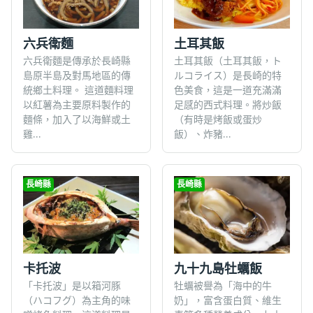
六兵衛麵
土耳其飯
六兵衛麵是傳承於長崎縣
土耳其飯（土耳其飯，ト
島原半島及對馬地區的傳
ルコライス）是長崎的特
統鄉土料理。 這道麵料理
色美食，這是一道充滿滿
以紅薯為主要原料製作的
足感的西式料理。將炒飯
麵條，加入了以海鮮或土
（有時是烤飯或蛋炒
雞...
飯）、炸豬...
長崎縣
長崎縣
卡托波
九十九島牡蠣飯
「卡托波」是以箱河豚
牡蠣被譽為「海中的牛
（ハコフグ）為主角的味
奶」，富含蛋白質、維生