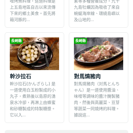
噌烤魚料理，這道料理是
素等多種營養成分。九十
上五島地區自古以來流傳
九島牡蠣因為吸收了來自
下來的鄉土美食。首先將
蜿蜒海岸線、環繞島嶼以
箱河豚的...
及山地的...
長崎縣
長崎縣
對馬燒豬肉
幹沙拉石
對馬燒豬肉（対馬とんち
幹沙拉石(かんざらし) 是
ゃん）是一道使用醬油、
一道使用白玉粉製成的小
味噌等調味的醬汁醃製豬
丸子，煮熟後以島原的湧
肉，然後與高麗菜、豆芽
泉水冷卻，再淋上由蜂蜜
等蔬菜一同燒烤的料理。
和砂糖製成的特製糖漿。
據說這...
它以入...