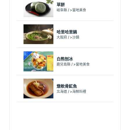
草餅
岐阜縣 / >當地美食
哈里哈里鍋
大阪府 / >沙鍋
白熊刨冰
鹿兒島縣 / >當地美食
燉軟骨魟魚
北海道 / >海鮮料裡