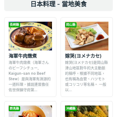
日本料理 - 當地美食
長崎縣
岡山縣
海軍牛肉燉煮
嫁哭(ヨメナカセ)
海軍牛肉燉煮（海軍さん
嫁哭(ヨメナカセ)是岡山縣
のビーフシチュー,
津山地區對牛的大主動脈
Kaigun-san no Beef
的稱呼，根據不同地區，
Stew）是與海軍有淵源的
也有稱為血管、ハツモト
一道料理，據說連曾擔任
或コリコリ等名稱。 一般
佐世保鎮守府第...
以...
群馬縣
沖繩縣