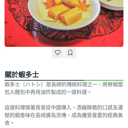
關於蝦多士
蝦多士（ハトシ）是長崎的傳統料理之一，將鮮蝦漿
包入麵包中再用油炸製成的一道料理。
這道料理隨著貿易從中國傳入，憑藉酥脆的口感及濃
郁的蝦香味在長崎廣為流傳，成為備受喜愛的經典美
食。