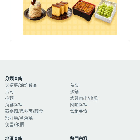
分類查詢
天婦羅/油炸食品
蓋飯
壽司
沙鍋
拉麵
烤雞肉串/串燒
海鮮料裡
肉類料裡
蕎麥麵/烏冬面/麵食
當地美食
禦好燒/章魚燒
便當/飯糰
地區查詢
熱門內容