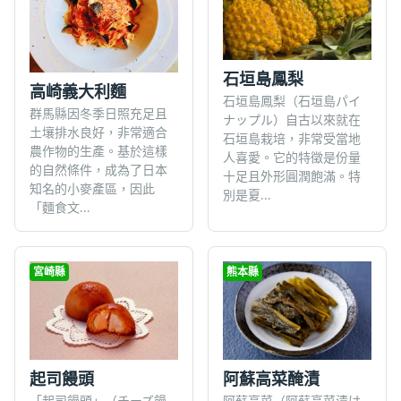
石垣島鳳梨
高崎義大利麵
石垣島鳳梨（石垣島パイ
群馬縣因冬季日照充足且
ナップル）自古以來就在
土壤排水良好，非常適合
石垣島栽培，非常受當地
農作物的生產。基於這樣
人喜愛。它的特徵是份量
的自然條件，成為了日本
十足且外形圓潤飽滿。特
知名的小麥產區，因此
別是夏...
「麵食文...
宮崎縣
熊本縣
起司饅頭
阿蘇高菜醃漬
「起司饅頭」（チーズ饅
阿蘇高菜（阿蘇高菜漬け,