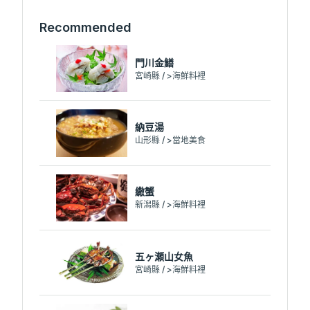
Recommended
門川金鱔
宮崎縣 / >海鮮料裡
納豆湯
山形縣 / >當地美食
繖蟹
新潟縣 / >海鮮料裡
五ヶ瀬山女魚
宮崎縣 / >海鮮料裡