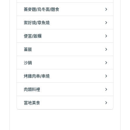
蕎麥麵/烏冬面/麵食
禦好燒/章魚燒
便當/飯糰
蓋飯
沙鍋
烤雞肉串/串燒
肉類料裡
當地美食