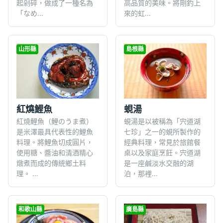
起剁碎，做成了一種名為
高品質的美味。將剛釣上
「なめ...
來的虹...
山形縣
島根縣
紅燒鯉魚
蜆湯
紅燒鯉魚（鯉のうま煮）
蜆湯是以被稱為「宍道湖
是米澤最具代表性的鯉魚
七珍」之一的蜆所製作的
料理。將鯉魚切成圓片，
經典料理，常見於旅館餐
使用糖、醬油和清酒精心
桌以及家庭烹飪。宍道湖
燉煮而成的傳統鄉土料
是一座鹹淡水交融的湖
理。 ...
泊，那裡...
和歌山縣
廣島縣