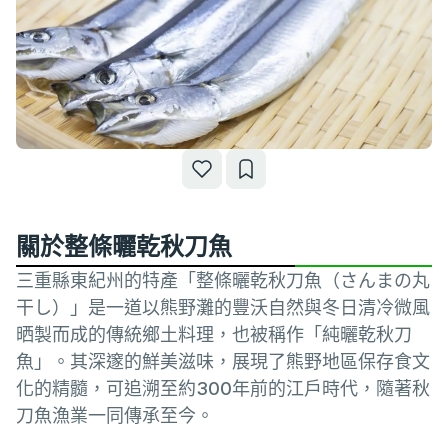
關於整條曬乾秋刀魚
三重縣東紀州的特產「整條曬乾秋刀魚（さんまの丸
干し）」是一道以熊野灘的豐沃自然與冬日清冷微風
晒製而成的傳統鄉土料理，也被稱作「純曬乾秋刀
魚」。其深邃的鮮美滋味，展現了熊野地區保存食文
化的精髓，可追溯至約300年前的江戶時代，隨著秋
刀魚漁業一同傳承至今。