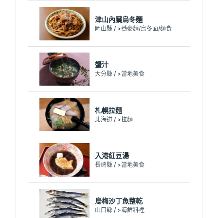
津山內臟烏冬麵
岡山縣 / >蕎麥麵/烏冬面/麵食
蟹汁
大分縣 / >當地美食
札幌拉麵
北海道 / >拉麵
入港紅豆湯
長崎縣 / >當地美食
烏梅沙丁魚整乾
山口縣 / >海鮮料裡