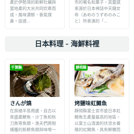
產於伊勢灣的新鮮牡蠣與
市的著名和菓子，其靈感
當地產的大米共同炊煮而
來源於日本神話中天鈿女
成，風味濃郁、香氣撲
命（あめのうずめのみこ
鼻。這道...
と）所表演的「...
日本料理 - 海鮮料裡
千葉縣
靜岡縣
さんが燒
烤鹽味虹鱒魚
在房總半島周邊，自古以
靜岡縣富士宮市是日本虹
來盛產鯵魚、沙丁魚和秋
鱒魚生產量最高的地區。
刀魚等魚類。漁夫們將剛
以富士山清澈的伏流水養
捕獲的新鮮魚類與味噌一
殖的虹鱒魚，具有鮮嫩而