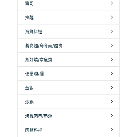
壽司
拉麵
海鮮料裡
蕎麥麵/烏冬面/麵食
禦好燒/章魚燒
便當/飯糰
蓋飯
沙鍋
烤雞肉串/串燒
肉類料裡