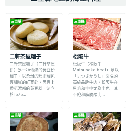
三重縣
三重縣
二軒茶屋糰子
松阪牛
二軒茶屋糰子（二軒茶屋
松阪牛（松阪牛,
餅）是一種傳統的黃豆粉
Matsusaka beef）是以
糰子，以柔滑的糯米糰包
「まつさかうし」聞名的
裹細膩的紅豆餡，再裹上
高級品牌牛肉。松阪牛在
香氣濃郁的黃豆粉。創立
黑毛和牛中尤為出色，其
於1575...
不飽和脂肪酸比...
三重縣
三重縣