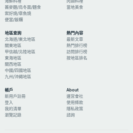
海鮮料裡
肉類料裡
蕎麥麵/烏冬面/麵食
當地美食
禦好燒/章魚燒
便當/飯糰
地區查詢
熱門內容
北海道/東北地區
最新文章
關東地區
熱門排行榜
甲信越/北陸地區
訪問排行榜
東海地區
按地區排名
關西地區
中國/四國地區
九州/沖繩地區
帳戶
About
新用戶註冊
運営會社
登入
使用條款
我的清單
隱私政策
瀏覽記錄
諮詢