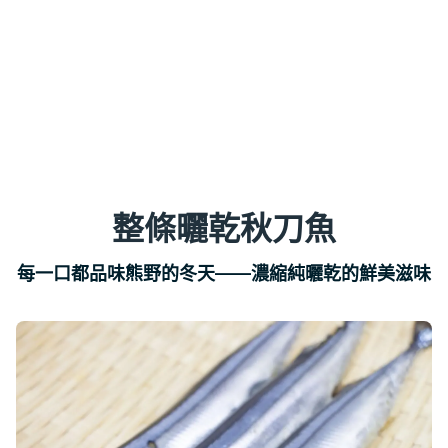
整條曬乾秋刀魚
每一口都品味熊野的冬天——濃縮純曬乾的鮮美滋味