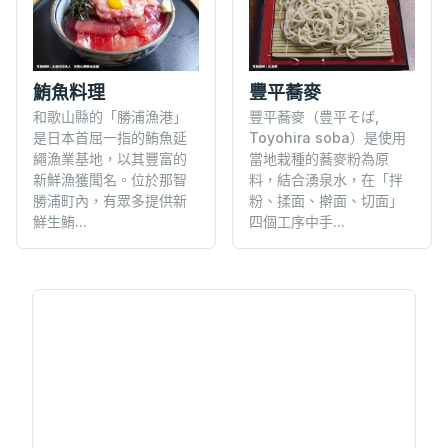
鮪魚料理
豐平蕎麥
和歌山縣的「勝浦漁港」
豐平蕎麥（豊平そば,
是日本首屈一指的鮪魚延
Toyohira soba）是使用
繩漁業基地，以其豐富的
當地栽種的蕎麥粉為原
新鮮漁獲聞名。位於那智
料，結合湧泉水，在「拌
勝浦町內，有眾多提供新
粉、揉面、擀面、切面」
鮮生鮪...
四個工序中手...