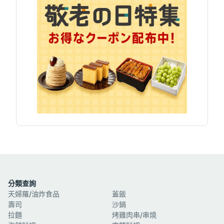
分類查詢
天婦羅/油炸食品
蓋飯
壽司
沙鍋
拉麵
烤雞肉串/串燒