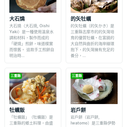
大石燒
的矢牡蠣
大石燒（大石焼, Oishi
的矢牡蠣（的矢かき）是
Yaki）是一種使用溫泉水
三重縣志摩市的的矢灣培
調和材料，製作而成的
育的優質牡蠣。在富饒的
「硬燒」煎餅，味道樸實
大自然與曲折的海岸線環
而懷舊。 這款手工煎餅自
抱下，的矢灣擁有充足的
明治時...
養分，...
三重縣
三重縣
牡蠣飯
岩戶餅
「牡蠣飯」（牡蠣飯）是
岩戶餅（岩戸餅,
三重縣的鄉土料理，由盛
Iwatomo）是三重縣伊勢