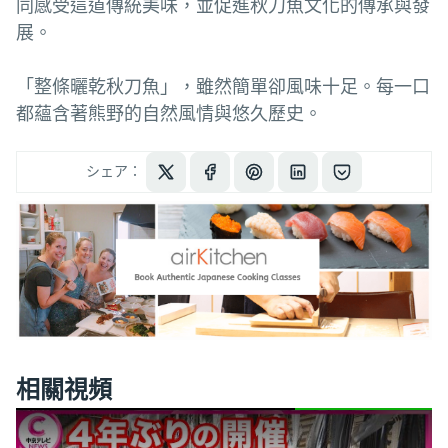
同感受這道傳統美味，並促進秋刀魚文化的傳承與發
展。
「整條曬乾秋刀魚」，雖然簡單卻風味十足。每一口
都蘊含著熊野的自然風情與悠久歷史。
シェア：
相關視頻