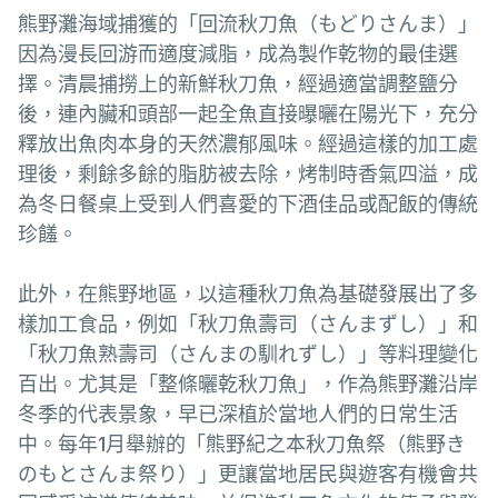
熊野灘海域捕獲的「回流秋刀魚（もどりさんま）」
因為漫長回游而適度減脂，成為製作乾物的最佳選
擇。清晨捕撈上的新鮮秋刀魚，經過適當調整鹽分
後，連內臟和頭部一起全魚直接曝曬在陽光下，充分
釋放出魚肉本身的天然濃郁風味。經過這樣的加工處
理後，剩餘多餘的脂肪被去除，烤制時香氣四溢，成
為冬日餐桌上受到人們喜愛的下酒佳品或配飯的傳統
珍饈。
此外，在熊野地區，以這種秋刀魚為基礎發展出了多
樣加工食品，例如「秋刀魚壽司（さんまずし）」和
「秋刀魚熟壽司（さんまの馴れずし）」等料理變化
百出。尤其是「整條曬乾秋刀魚」，作為熊野灘沿岸
冬季的代表景象，早已深植於當地人們的日常生活
中。每年1月舉辦的「熊野紀之本秋刀魚祭（熊野き
のもとさんま祭り）」更讓當地居民與遊客有機會共