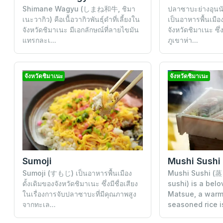
Shimane Wagyu (しまね和牛, ชิมา
ปลาซาบะย่างอ
เนะวากิว) คือเนื้อวากิวพันธุ์ดำที่เลี้ยงใน
เป็นอาหารพื้นเมือ
จังหวัดชิมาเนะ มีเอกลักษณ์ที่ลายไขมัน
จังหวัดชิมาเนะ ซึ่งแ
แทรกละเ...
ภูเขาห่า...
จังหวัดชิมาเนะ
จังหวัดชิมาเนะ
Mushi Sushi
Sumoji
Mushi Sushi (
Sumoji (すもじ) เป็นอาหารพื้นเมือง
sushi) is a belo
ดั้งเดิมของจังหวัดชิมาเนะ ซึ่งมีชื่อเสียง
Matsue, a warm
ในเรื่องการจับปลาซาบะที่มีคุณภาพสูง
seasoned rice i
จากทะเล...