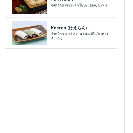
จังหวัดคางาวะ / >โซบะ, อุด้ง, บะหม
Keeran (けえらん)
จังหวัดซากะ / >อาหารท้องถิ่น/อาหาร
ท้องถิ่น