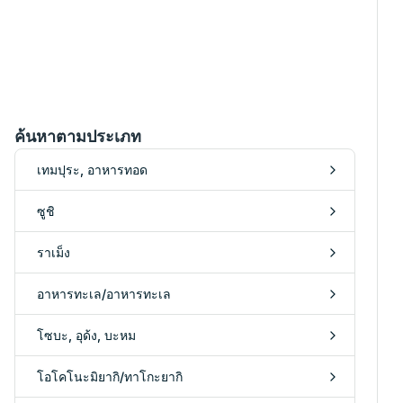
ค้นหาตามประเภท
เทมปุระ, อาหารทอด
ซูชิ
ราเม็ง
อาหารทะเล/อาหารทะเล
โซบะ, อุด้ง, บะหม
โอโคโนะมิยากิ/ทาโกะยากิ