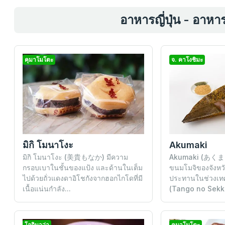
อาหารญี่ปุ่น - อาหาร
คุมาโมโตะ
จ. คาโงชิมะ
มิกิ โมนาโงะ
Akumaki
มิกิ โมนาโงะ (美貴もなか) มีความ
Akumaki (あくまき
กรอบเบาในชั้นของแป้ง และด้านในเต็ม
ขนมโมจิของจังหวัด
ไปด้วยถั่วแดงดาอิโชกังจากฮอกไกโดที่มี
ประทานในช่วงเท
เนื้อแน่นกำลัง...
(Tango no Sekku
โอกินาว่า
คุมาโมโตะ