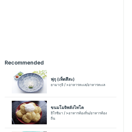
Recommended
ฟุกุ (เท็ตสึสะ)
ยามากุจิ / >อาหารทะเล/อาหารทะเล
ขนมโมจิพลังไทโค
ฮิโรชิมา / >อาหารท้องถิ่น/อาหารท้อง
ถิ่น