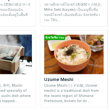
ุนนัน (雲南の焼きサバ)
ปลาหมึกย่างมิโฮเซกิ (美保関イカ焼き,
งของเมืองอุนนัน
Miho Seki Ikayaki) เป็นเมนูขึ้นชื่อ
ม้จะตั้งอยู่ในพื้นที่
ของมิโฮเซกิ เมืองมัตสึเอะ จังหวัดชิมา
เนะ ใช้ป...
จังหวัดชิมาเนะ
Uzume Meshi
蒸し寿司, Mushi
Uzume Meshi (うずめ飯, Uzume
ved specialty of
meshi) is a traditional dish from
 sushi dish where
the Iwami region of Shimane
s topped...
Prefecture, known for its ...