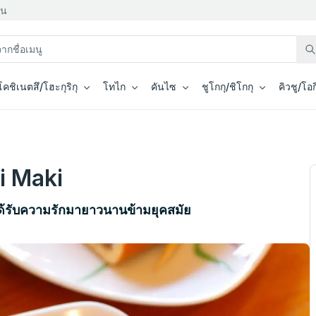
่น
โคชิเนตสึ/โฮะกุริกุ
โทไก
คันไซ
ชูโกกุ/ชิโกกุ
คิวชู/โอ
i Maki
ด้รับความรักมายาวนานข้ามยุคสมัย