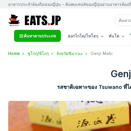
อาหารประจำท้องถิ่นของญี่ปุ่น - ค้นพบเสน่ห์ของญี่ปุ่นผ่านอาหารท้องถิ
ค้นหาตามประเภท
ฮอกไกโด/โทโฮกุ
คันโต
Home
ชูโกกุ/ชิโกกุ
จังหวัดชิมาเนะ
Genji Maki
Genj
รสชาติเฉพาะของ Tsuwano ที่ไ