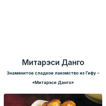
Митарэси Данго
Знаменитое сладкое лакомство из Гифу –
«Митарэси Данго»