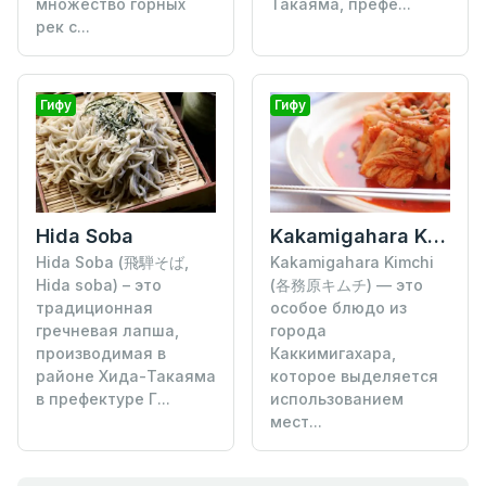
множество горных
Такаяма, префе...
рек с...
Гифу
Гифу
Hida Soba
Kakamigahara Kimchi
Hida Soba (飛騨そば,
Kakamigahara Kimchi
Hida soba) – это
(各務原キムチ) — это
традиционная
особое блюдо из
гречневая лапша,
города
производимая в
Каккимигахара,
районе Хида-Такаяма
которое выделяется
в префектуре Г...
использованием
мест...