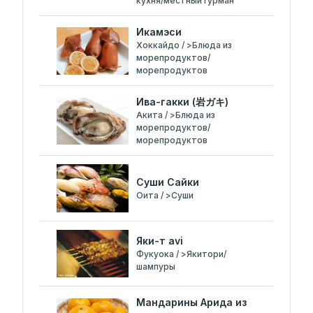
кухня/местный гурман
Икамэси
Хоккайдо / >Блюда из
морепродуктов/
морепродуктов
Ива-гакки (岩ガキ)
Акита / >Блюда из
морепродуктов/
морепродуктов
Cуши Сайки
Оита / >Суши
Яки-т avi
Фукуока / >Якитори/
шампуры
Мандарины Арида из