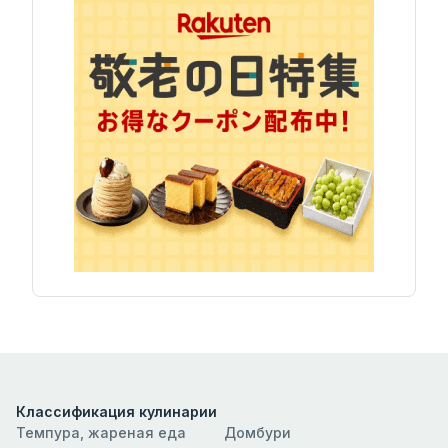
Классификация кулинарии
Темпура, жареная еда
Домбури