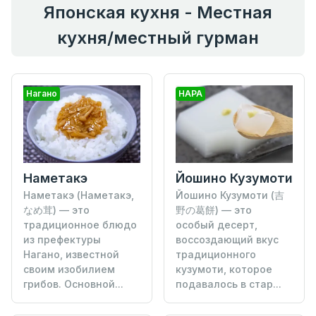
Японская кухня - Местная
кухня/местный гурман
Нагано
НАРА
Наметакэ
Йошино Кузумоти
Наметакэ (Наметакэ,
Йошино Кузумоти (吉
なめ茸) — это
野の葛餅) — это
традиционное блюдо
особый десерт,
из префектуры
воссоздающий вкус
Нагано, известной
традиционного
своим изобилием
кузумоти, которое
грибов. Основной...
подавалось в стар...