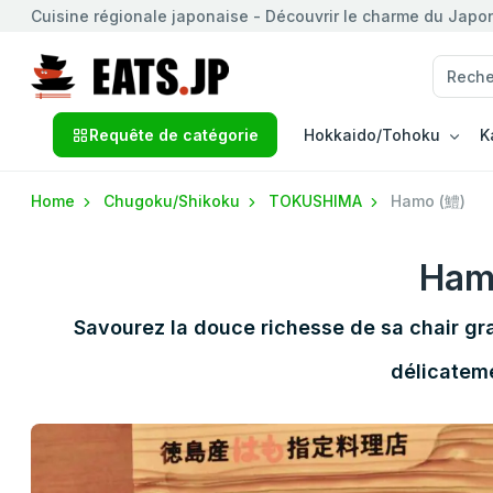
Cuisine régionale japonaise - Découvrir le charme du Japon 
Requête de catégorie
Hokkaido/Tohoku
K
Home
Chugoku/Shikoku
TOKUSHIMA
Hamo (鱧)
Ham
Savourez la douce richesse de sa chair gra
délicatem