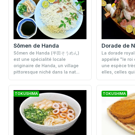
Sōmen de Handa
Dorade de N
Sōmen de Handa (半田そうめん)
La dorade royal
est une spécialité locale
appelée "le roi
originaire de Handa, un village
une espèce très
pittoresque niché dans la nat...
elles, celles qui
TOKUSHIMA
TOKUSHIMA