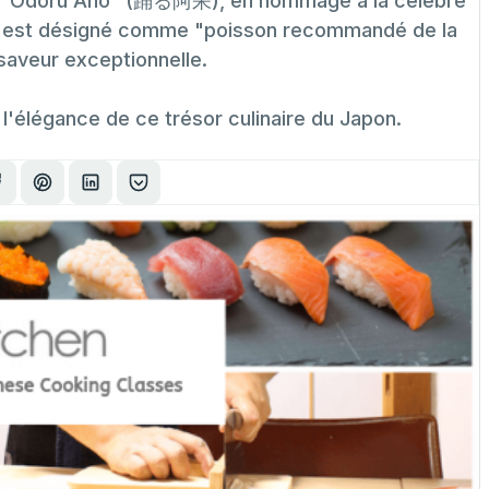
e "Odoru Ahō" (踊る阿呆), en hommage à la célèbre
 il est désigné comme "poisson recommandé de la
e saveur exceptionnelle.
l'élégance de ce trésor culinaire du Japon.