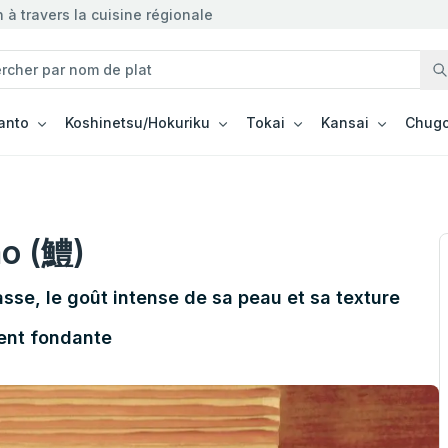
à travers la cuisine régionale
anto
Koshinetsu/Hokuriku
Tokai
Kansai
Chugo
o (鱧)
sse, le goût intense de sa peau et sa texture
ent fondante