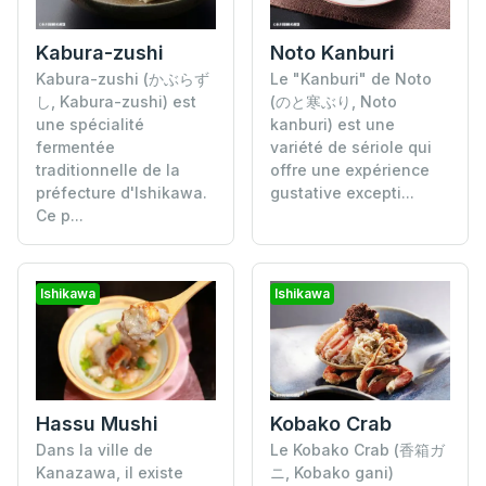
Kabura-zushi
Noto Kanburi
Kabura-zushi (かぶらず
Le "Kanburi" de Noto
し, Kabura-zushi) est
(のと寒ぶり, Noto
une spécialité
kanburi) est une
fermentée
variété de sériole qui
traditionnelle de la
offre une expérience
préfecture d'Ishikawa.
gustative excepti...
Ce p...
Ishikawa
Ishikawa
Kobako Crab
Hassu Mushi
Le Kobako Crab (香箱ガ
Dans la ville de
ニ, Kobako gani)
Kanazawa, il existe