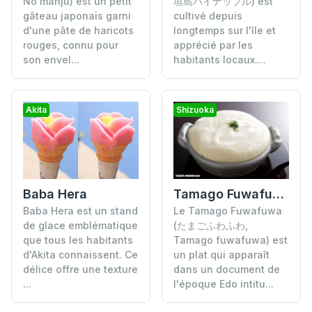
No manju) est un petit
垣島パイナップル) est
gâteau japonais garni
cultivé depuis
d'une pâte de haricots
longtemps sur l'île et
rouges, connu pour
apprécié par les
son envel...
habitants locaux....
Akita
Shizuoka
Baba Hera
Tamago Fuwafuwa
Baba Hera est un stand
Le Tamago Fuwafuwa
de glace emblématique
(たまごふわふわ,
que tous les habitants
Tamago fuwafuwa) est
d'Akita connaissent. Ce
un plat qui apparaît
délice offre une texture
dans un document de
...
l'époque Edo intitu...