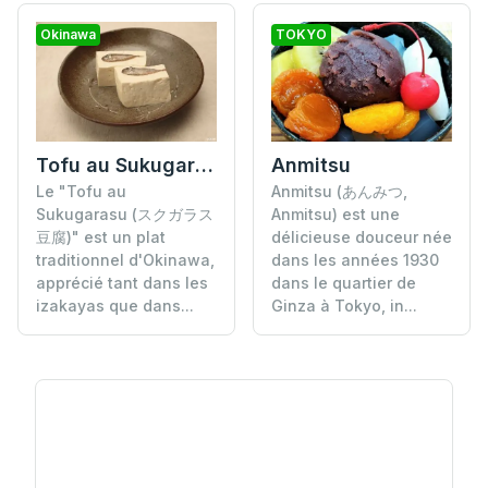
Okinawa
TOKYO
Anmitsu
Tofu au Sukugarasu
Anmitsu (あんみつ,
Le "Tofu au
Anmitsu) est une
Sukugarasu (スクガラス
délicieuse douceur née
豆腐)" est un plat
dans les années 1930
traditionnel d'Okinawa,
dans le quartier de
apprécié tant dans les
Ginza à Tokyo, in...
izakayas que dans...