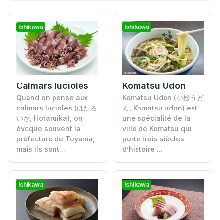
Ishikawa
Ishikawa
Komatsu Udon
Calmars lucioles
Komatsu Udon (小松うど
Quand on pense aux
ん, Komatsu udon) est
calmars lucioles (ほたる
une spécialité de la
いか, Hotaruika), on
ville de Komatsu qui
évoque souvent la
porte trois siècles
préfecture de Toyama,
d’histoire ...
mais ils sont...
Ishikawa
Ishikawa