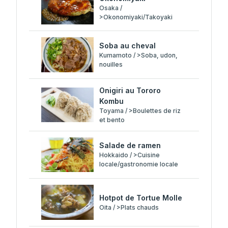
Osaka /
>Okonomiyaki/Takoyaki
Soba au cheval
Kumamoto / >Soba, udon,
nouilles
Onigiri au Tororo
Kombu
Toyama / >Boulettes de riz
et bento
Salade de ramen
Hokkaido / >Cuisine
locale/gastronomie locale
Hotpot de Tortue Molle
Oita / >Plats chauds