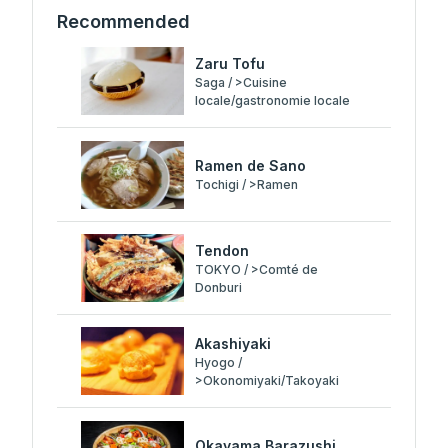
Recommended
Zaru Tofu
Saga / >Cuisine
locale/gastronomie locale
Ramen de Sano
Tochigi / >Ramen
Tendon
TOKYO / >Comté de
Donburi
Akashiyaki
Hyogo /
>Okonomiyaki/Takoyaki
Okayama Barazushi