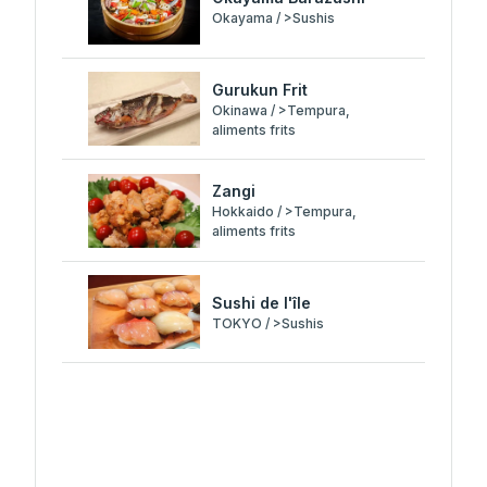
Okayama / >Sushis
Gurukun Frit
Okinawa / >Tempura,
aliments frits
Zangi
Hokkaido / >Tempura,
aliments frits
Sushi de l'île
TOKYO / >Sushis