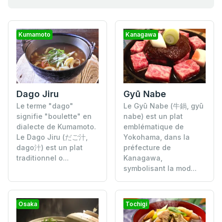
Kumamoto
Kanagawa
Dago Jiru
Gyū Nabe
Le terme "dago"
Le Gyū Nabe (牛鍋, gyū
signifie "boulette" en
nabe) est un plat
dialecte de Kumamoto.
emblématique de
Le Dago Jiru (だご汁,
Yokohama, dans la
dago汁) est un plat
préfecture de
traditionnel o...
Kanagawa,
symbolisant la mod...
Osaka
Tochigi