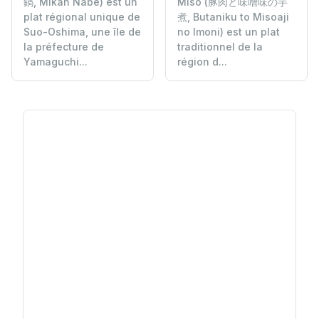
鍋, Mikan Nabe) est un
Miso (豚肉と味噌味の芋
plat régional unique de
煮, Butaniku to Misoaji
Suo-Oshima, une île de
no Imoni) est un plat
la préfecture de
traditionnel de la
Yamaguchi...
région d...