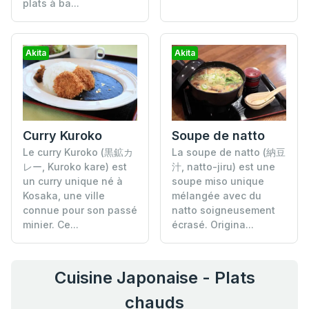
plats à ba...
Akita
Akita
Curry Kuroko
Soupe de natto
Le curry Kuroko (黒鉱カ
La soupe de natto (納豆
レー, Kuroko kare) est
汁, natto-jiru) est une
un curry unique né à
soupe miso unique
Kosaka, une ville
mélangée avec du
connue pour son passé
natto soigneusement
minier. Ce...
écrasé. Origina...
Cuisine Japonaise - Plats
chauds