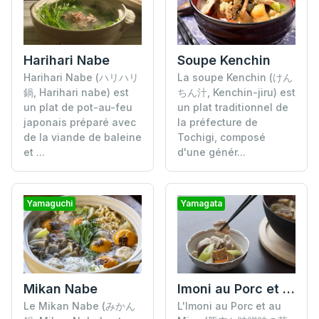
Harihari Nabe
Soupe Kenchin
Harihari Nabe (ハリハリ
La soupe Kenchin (けん
鍋, Harihari nabe) est
ちん汁, Kenchin-jiru) est
un plat de pot-au-feu
un plat traditionnel de
japonais préparé avec
la préfecture de
de la viande de baleine
Tochigi, composé
et ...
d'une génér...
Yamaguchi
Yamagata
Mikan Nabe
Imoni au Porc et au Miso
Le Mikan Nabe (みかん
L'Imoni au Porc et au