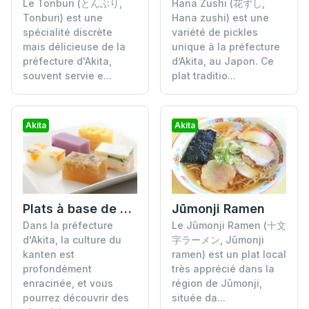
Hana Zushi (花ずし,
Le Tonburi (とんぶり,
Hana zushi) est une
Tonburi) est une
variété de pickles
spécialité discrète
unique à la préfecture
mais délicieuse de la
d’Akita, au Japon. Ce
préfecture d'Akita,
plat traditio...
souvent servie e...
Akita
Akita
Plats à base de Kanten
Jūmonji Ramen
Dans la préfecture
Le Jūmonji Ramen (十文
d'Akita, la culture du
字ラーメン, Jūmonji
kanten est
ramen) est un plat local
profondément
très apprécié dans la
enracinée, et vous
région de Jūmonji,
pourrez découvrir des
située da...