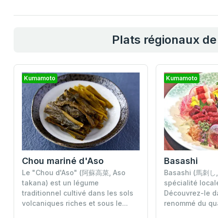
Plats régionaux d
Kumamoto
Kumamoto
Chou mariné d'Aso
Basashi
Le "Chou d'Aso" (阿蘇高菜, Aso
Basashi (馬刺し, 
takana) est un légume
spécialité loca
traditionnel cultivé dans les sols
Découvrez-le d
volcaniques riches et sous le...
renommé du quar