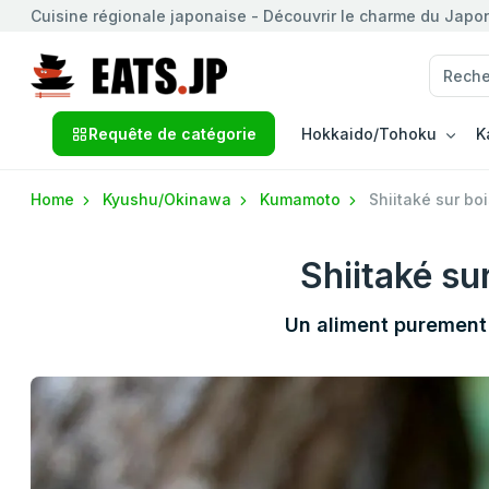
Cuisine régionale japonaise - Découvrir le charme du Japon 
Requête de catégorie
Hokkaido/Tohoku
K
Home
Kyushu/Okinawa
Kumamoto
Shiitaké sur boi
Shiitaké su
Un aliment purement 