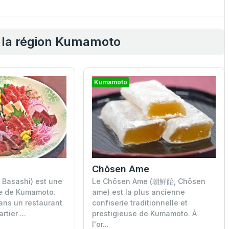
e la région Kumamoto
Kumamoto
Chōsen Ame
Basashi) est une
Le Chōsen Ame (朝鮮飴, Chōsen
le de Kumamoto.
ame) est la plus ancienne
ans un restaurant
confiserie traditionnelle et
tier ...
prestigieuse de Kumamoto. À
l'or...