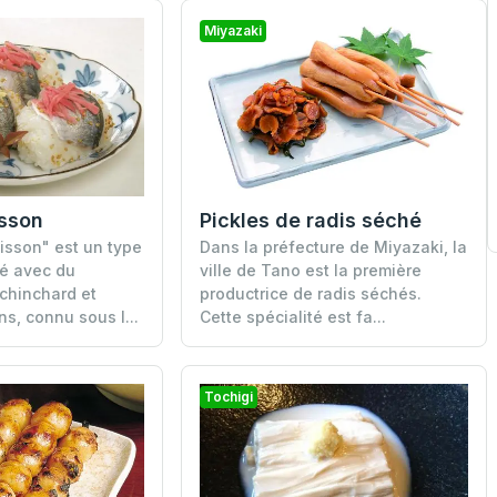
Miyazaki
isson
Pickles de radis séché
isson" est un type
Dans la préfecture de Miyazaki, la
ré avec du
ville de Tano est la première
chinchard et
productrice de radis séchés.
s, connu sous l...
Cette spécialité est fa...
Tochigi