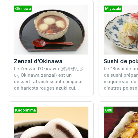
Okinawa
Miyazaki
Sushi de po
Zenzai d’Okinawa
Le "Sushi de po
Le Zenzai d’Okinawa (沖縄ぜんざ
de sushi prépa
い, Okinawa zenzai) est un
maquereau, du 
dessert rafraîchissant composé
d'autres poisson
de haricots rouges azuki cui...
Kagoshima
Gifu