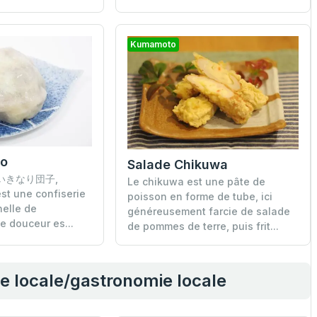
Kumamoto
go
Salade Chikuwa
o (いきなり団子,
Le chikuwa est une pâte de
est une confiserie
poisson en forme de tube, ici
nelle de
généreusement farcie de salade
 douceur es...
de pommes de terre, puis frit...
ne locale/gastronomie locale