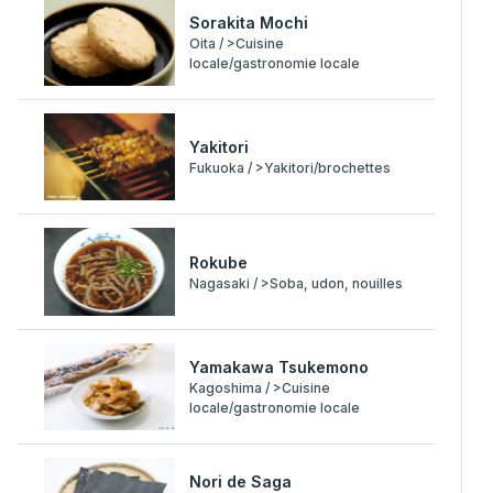
Sorakita Mochi
Oita / >Cuisine
locale/gastronomie locale
Yakitori
Fukuoka / >Yakitori/brochettes
Rokube
Nagasaki / >Soba, udon, nouilles
Yamakawa Tsukemono
Kagoshima / >Cuisine
locale/gastronomie locale
Nori de Saga