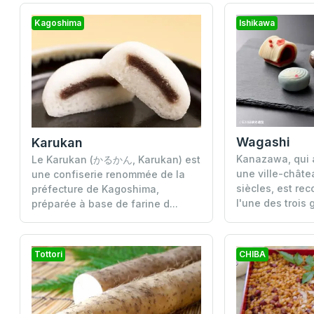
Kagoshima
Ishikawa
Wagashi
Karukan
Kanazawa, qui 
Le Karukan (かるかん, Karukan) est
une ville-châte
une confiserie renommée de la
siècles, est r
préfecture de Kagoshima,
l'une des trois 
préparée à base de farine d...
Tottori
CHIBA