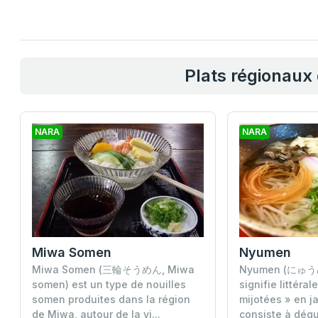
Plats régionaux
NARA
NARA
Miwa Somen
Nyumen
Miwa Somen (三輪そうめん, Miwa
Nyumen (にゅう
somen) est un type de nouilles
signifie littéra
somen produites dans la région
mijotées » en j
de Miwa, autour de la vi...
consiste à dégu