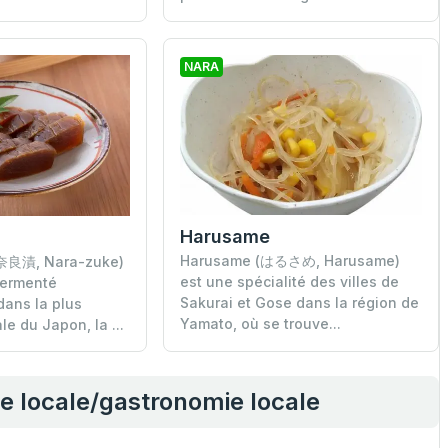
NARA
Harusame
Harusame (はるさめ, Harusame)
(奈良漬, Nara-zuke)
est une spécialité des villes de
fermenté
Sakurai et Gose dans la région de
dans la plus
Yamato, où se trouve...
e du Japon, la ...
ne locale/gastronomie locale