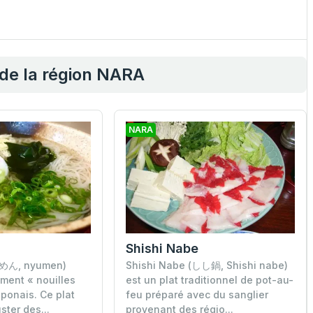
 de la région NARA
NARA
Shishi Nabe
めん, nyumen)
Shishi Nabe (しし鍋, Shishi nabe)
lement « nouilles
est un plat traditionnel de pot-au-
aponais. Ce plat
feu préparé avec du sanglier
ster des...
provenant des régio...