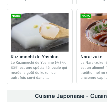
NARA
NARA
Kuzumochi de Yoshino
Nara-zuke
Le Kuzumochi de Yoshino (吉野の
Le Nara-zuke 
葛餅) est une spécialité locale qui
est un aliment 
recrée le goût du kuzumochi
traditionnel né 
autrefois servi dans l...
ancienne capital
Cuisine Japonaise - Cuisi