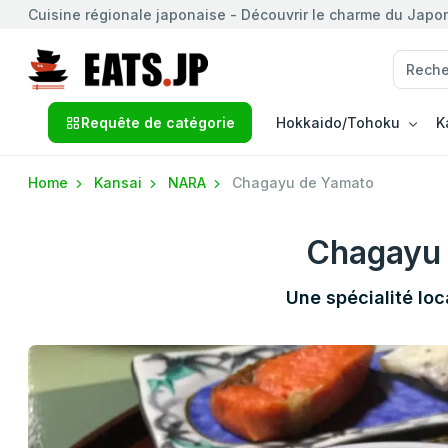
Cuisine régionale japonaise - Découvrir le charme du Japon 
Requête de catégorie
Hokkaido/Tohoku
K
Home
Kansai
NARA
Chagayu de Yamato
Chagayu
Une spécialité lo