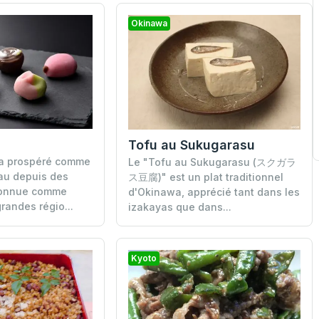
Okinawa
Tofu au Sukugarasu
a prospéré comme
Le "Tofu au Sukugarasu (スクガラ
au depuis des
ス豆腐)" est un plat traditionnel
econnue comme
d'Okinawa, apprécié tant dans les
grandes régio...
izakayas que dans...
Kyoto