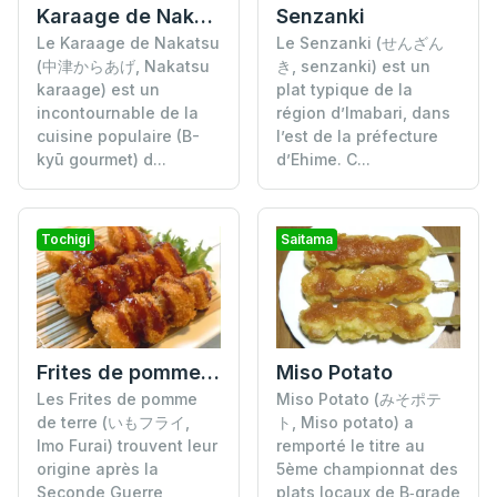
Karaage de Nakatsu
Senzanki
Le Karaage de Nakatsu
Le Senzanki (せんざん
(中津からあげ, Nakatsu
き, senzanki) est un
karaage) est un
plat typique de la
incontournable de la
région d’Imabari, dans
cuisine populaire (B-
l’est de la préfecture
kyū gourmet) d...
d’Ehime. C...
Tochigi
Saitama
Frites de pomme de terre
Miso Potato
Les Frites de pomme
Miso Potato (みそポテ
de terre (いもフライ,
ト, Miso potato) a
Imo Furai) trouvent leur
remporté le titre au
origine après la
5ème championnat des
Seconde Guerre
plats locaux de B‑grade