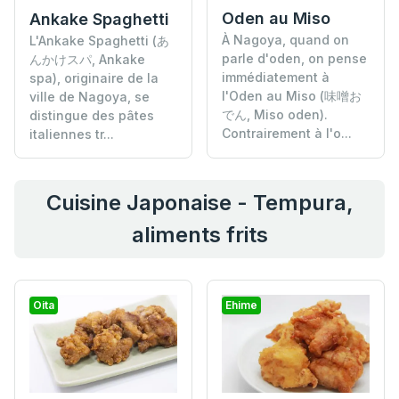
Oden au Miso
Ankake Spaghetti
À Nagoya, quand on
L'Ankake Spaghetti (あ
parle d'oden, on pense
んかけスパ, Ankake
immédiatement à
spa), originaire de la
l'Oden au Miso (味噌お
ville de Nagoya, se
でん, Miso oden).
distingue des pâtes
Contrairement à l'o...
italiennes tr...
Cuisine Japonaise - Tempura,
aliments frits
Oita
Ehime