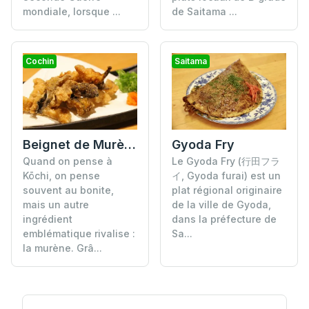
mondiale, lorsque ...
de Saitama ...
Cochin
Saitama
Beignet de Murène
Gyoda Fry
Quand on pense à
Le Gyoda Fry (行田フラ
Kōchi, on pense
イ, Gyoda furai) est un
souvent au bonite,
plat régional originaire
mais un autre
de la ville de Gyoda,
ingrédient
dans la préfecture de
emblématique rivalise :
Sa...
la murène. Grâ...