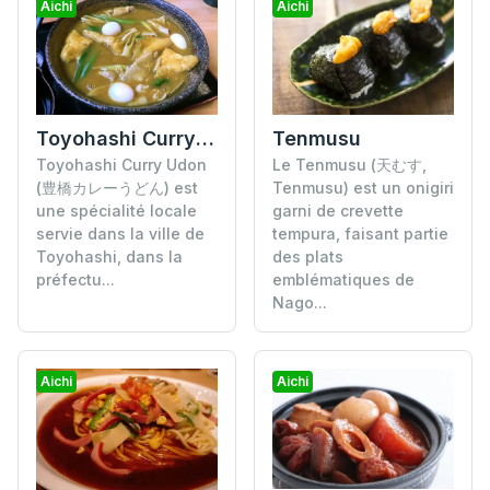
Aichi
Aichi
Toyohashi Curry Udon
Tenmusu
Toyohashi Curry Udon
Le Tenmusu (天むす,
(豊橋カレーうどん) est
Tenmusu) est un onigiri
une spécialité locale
garni de crevette
servie dans la ville de
tempura, faisant partie
Toyohashi, dans la
des plats
préfectu...
emblématiques de
Nago...
Aichi
Aichi