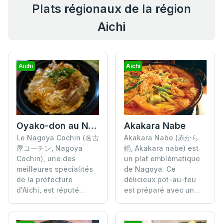
Plats régionaux de la région
Aichi
Aichi
Aichi
Oyako-don au Nagoya Cochin
Akakara Nabe
Le Nagoya Cochin (名古
Akakara Nabe (赤から
屋コーチン, Nagoya
鍋, Akakara nabe) est
Cochin), une des
un plat emblématique
meilleures spécialités
de Nagoya. Ce
de la préfecture
délicieux pot-au-feu
d'Aichi, est réputé...
est préparé avec un...